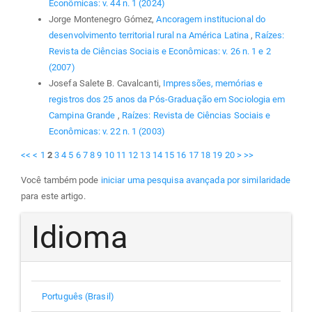
Econômicas: v. 44 n. 1 (2024)
Jorge Montenegro Gómez,
Ancoragem institucional do
desenvolvimento territorial rural na América Latina
,
Raízes:
Revista de Ciências Sociais e Econômicas: v. 26 n. 1 e 2
(2007)
Josefa Salete B. Cavalcanti,
Impressões, memórias e
registros dos 25 anos da Pós-Graduação em Sociologia em
Campina Grande
,
Raízes: Revista de Ciências Sociais e
Econômicas: v. 22 n. 1 (2003)
<<
<
1
2
3
4
5
6
7
8
9
10
11
12
13
14
15
16
17
18
19
20
>
>>
Você também pode
iniciar uma pesquisa avançada por similaridade
para este artigo.
Idioma
Português (Brasil)