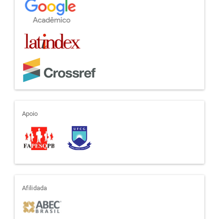
apoio
Apoio
afiliada
Afilidada