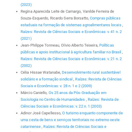
(2023)
Regina Aparecida Leite de Camargo, Vanilde Ferreira de
Souza-Esquerdo, Ricardo Serra Borsatto,
Compras públicas
estaduais na formação de sistemas agroalimentares locais
,
Raízes: Revista de Ciências Sociais e Econômicas: v. 41 n. 2
(2021)
Jean-Philippe Tonneau, Olivio Alberto Teixeira,
Políticas
públicas e apoio institucional à agricultura familiar no Brasil
,
Raízes: Revista de Ciências Sociais e Econômicas: v. 21 n. 2
(2002)
Célia Hissae Watanabe,
Desenvolvimento rural sustentável
solidário e a formação sindical
,
Raízes: Revista de Ciências
Sociais e Econômicas: v. 28 n. 1 e 2 (2009)
Márcio Caniello,
Os 25 anos da Pós-Graduação em
Sociologia no Centro de Humanidades
,
Raízes: Revista de
Ciências Sociais e Econômicas: v. 22 n. 1 (2003)
Adinor José Capellesso,
O turismo enquanto componente de
uma cesta de bens e serviços territoriais no extremo oeste
catarinense
,
Raízes: Revista de Ciências Sociais e