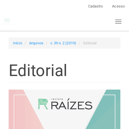
Navegação
Cadastro
Acesso
Principal
Conteúdo
Toggl
principal
naviga
Barra
Lateral
Início
Arquivos
v. 39 n. 2 (2019)
Editorial
Editorial
Barra
lateral
de