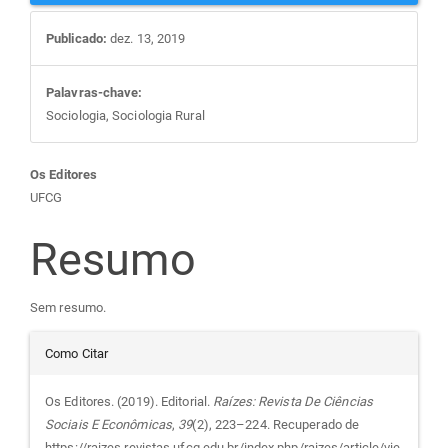
Publicado:
dez. 13, 2019
Palavras-chave:
Sociologia, Sociologia Rural
Conteúdo
Os Editores
UFCG
do
Resumo
artigo
Sem resumo.
principal
Detalhes
Como Citar
do
Os Editores. (2019). Editorial.
Raízes: Revista De Ciências
Sociais E Econômicas
,
39
(2), 223–224. Recuperado de
https://raizes.revistas.ufcg.edu.br/index.php/raizes/article/vie