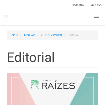
Navegação
Cadastro
Acesso
Principal
Conteúdo
Toggl
principal
naviga
Barra
Lateral
Início
Arquivos
v. 39 n. 2 (2019)
Editorial
Editorial
Barra
lateral
de