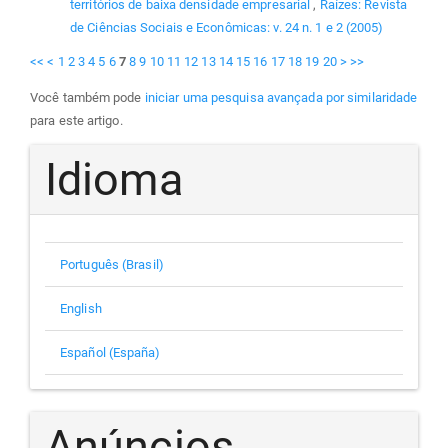
territórios de baixa densidade empresarial
,
Raízes: Revista
de Ciências Sociais e Econômicas: v. 24 n. 1 e 2 (2005)
<<
<
1
2
3
4
5
6
7
8
9
10
11
12
13
14
15
16
17
18
19
20
>
>>
Você também pode
iniciar uma pesquisa avançada por similaridade
para este artigo.
Idioma
Português (Brasil)
English
Español (España)
Anúncios