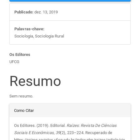
Publicado:
dez. 13, 2019
Palavras-chave:
Sociologia, Sociologia Rural
Conteúdo
Os Editores
UFCG
do
Resumo
artigo
Sem resumo.
principal
Detalhes
Como Citar
do
Os Editores. (2019). Editorial.
Raízes: Revista De Ciências
Sociais E Econômicas
,
39
(2), 223–224. Recuperado de
https://raizes.revistas.ufcg.edu.br/index.php/raizes/article/vie