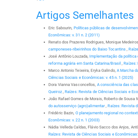
Artigos Semelhantes
Eric Sabourin,
Políticas públicas de desenvolvimen
Econômicas: v. 31 n. 2 (2011)
Renato dos Prazeres Rodrigues, Monique Medeiro
camponeses-ribeirinhos do Baixo Tocantins
,
Raíze
José Antônio Louzada,
Implementação da política 
reforma agrária em Santa Catarina/Brasil
,
Raízes: 
Marco Antonio Teixeira, Eryka Galindo,
A Marcha da
Ciências Sociais e Econômicas: v. 45 n. 1 (2025)
Dora Vianna Vasconcellos,
A consciência das clas
Queiroz
,
Raízes: Revista de Ciências Sociais e Eco
João Rafael Gomes de Morais, Roberto de Sousa 
do autosserviço (agro)alimentar
,
Raízes: Revista d
Frédéric Bazin,
O planejamento regional no contex
Econômicas: v. 22 n. 1 (2003)
Nádia Velleda Caldas, Flávio Sacco dos Anjos, Ant
Raízes: Revista de Ciências Sociais e Econômicas: 