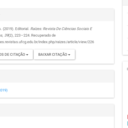
cipal
alhes
r
. (2019). Editorial.
Raízes: Revista De Ciências Sociais E
as
,
39
(2), 223–224. Recuperado de
go
zes.revistas.ufcg.edu.br/index.php/raizes/article/view/226
S DE CITAÇÃO
BAIXAR CITAÇÃO
(2019)