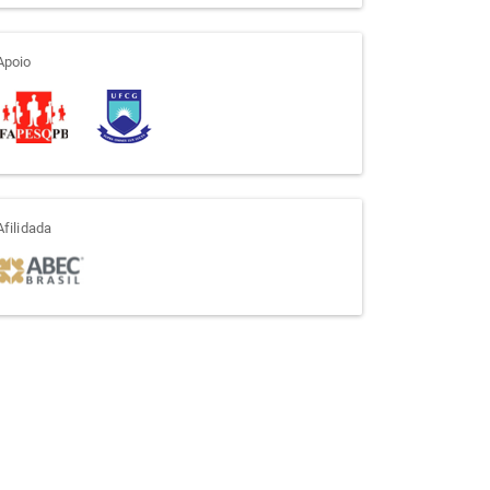
apoio
Apoio
afiliada
Afilidada