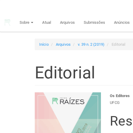
Navegação
Principal
Conteúdo
Sobre
Atual
Arquivos
Submissões
Anúncios
principal
Barra
Lateral
Início
Arquivos
v. 39 n. 2 (2019)
Editorial
Editorial
Barra
Con
Os Editores
UFCG
lateral
do
Re
de
arti