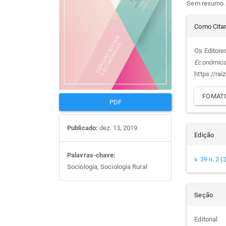
Sem resumo.
artigos
prin
Det
Como Cita
do
Os Editores
Econômic
arti
https://rai
FOMATO
PDF
Publicado:
dez. 13, 2019
Edição
Palavras-chave:
v. 39 n. 2 
Sociologia, Sociologia Rural
Seção
Editorial