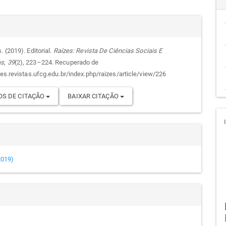
cipal
alhes
r
. (2019). Editorial.
Raízes: Revista De Ciências Sociais E
as
,
39
(2), 223–224. Recuperado de
go
zes.revistas.ufcg.edu.br/index.php/raizes/article/view/226
S DE CITAÇÃO
BAIXAR CITAÇÃO
(2019)