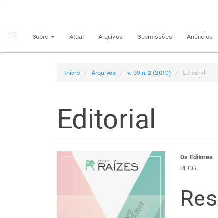
Navegação
Principal
Conteúdo
Sobre
Atual
Arquivos
Submissões
Anúncios
principal
Barra
Lateral
Início
Arquivos
v. 39 n. 2 (2019)
Editorial
Editorial
Barra
Con
Os Editores
UFCG
lateral
do
Re
de
arti