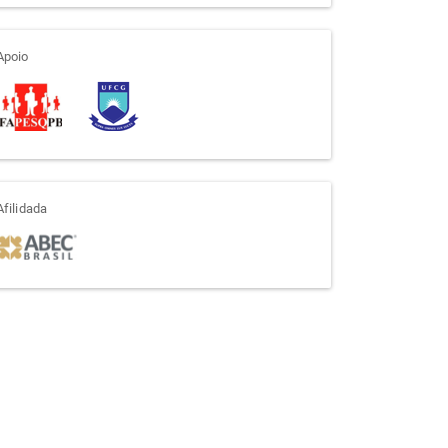
apoio
Apoio
afiliada
Afilidada