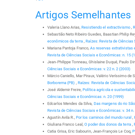
Artigos Semelhantes
Valeria Llano Arias,
Resistiendo el extractivismo
,
R
Sebastião Neto Ribeiro Guedes, Baastian Philip Re
econômicos da terra
,
Raízes: Revista de Ciências 
Mariana Pantoja Franco,
As reservas extrativistas
Revista de Ciências Sociais e Econômicas: n. 15 (
Jean-Philippe Tonneau, Ghislaine Duqué, Paulo Din
Ciências Sociais e Econômicas: v. 22 n. 2 (2003)
Márcio Caniello, Mar Piraux, Valério Veríssimo de
Borborema (PB)
,
Raízes: Revista de Ciências Socia
José Aldemir Freire,
Política agrícola e sustentabil
Ciências Sociais e Econômicas: n. 20 (1999)
Edcarlos Mendes da Silva,
Das margens do rio São
Revista de Ciências Sociais e Econômicas: v. 34 n.
Agustín Avila R.,
Por los caminos del mundo rural
,
Giuliana Franco Leal,
O poder dos donos da terra
,
Catia Grisa, Eric Sabourin, Jean-François Le Coq,
P