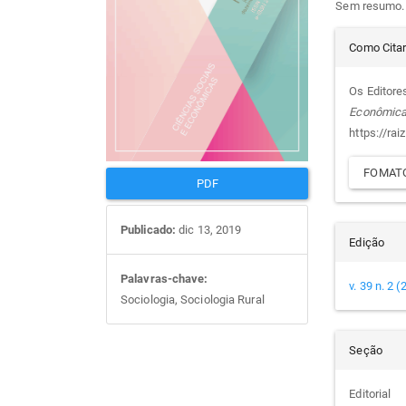
Sem resumo.
artigos
prin
Det
Como Cita
do
Os Editores
Econômic
arti
https://rai
FOMATO
PDF
Publicado:
dic 13, 2019
Edição
Palavras-chave:
v. 39 n. 2 
Sociologia, Sociologia Rural
Seção
Editorial