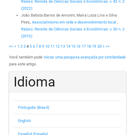
Raízes: Revista de Ciências Sociais e Econômicas: v. 42 n. 2
(2022)
João Batista Barros de Amorim, Maria Luiza Lins e Silva
Pires,
Associativismo em rede e desenvolvimento local
,
Raízes: Revista de Ciências Sociais e Econômicas: v. 30 n. 2
(2010)
<<
<
1
2
3
4
5
6
7
8
9
10
11
12
13
14
15
16
17
18
19
20
>
>>
Você também pode
iniciar uma pesquisa avançada por similaridade
para este artigo.
Idioma
Português (Brasil)
English
Español (España)