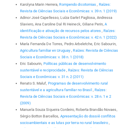
Karolyna Marin Herrera,
Rompendo dicotomias
,
Raízes:
Revista de Ciências Sociais e Econômicas: v. 39 n. 1 (2019)
Adinor José Capellesso, Luíza Garlet Pagliosa, Andressa
Slaviero, Ana Caroline Dal Ri Heineck, Giliane Perin,
A
identificação e ativação de recursos pelos atores
,
Raízes:
Revista de Ciências Sociais e Econômicas: v. 42 n. 1 (2022)
María Fernanda De Torres, Pedro Arbeletche, Eric Sabourin,
Agricultura familiar en Uruguay
,
Raízes: Revista de Ciências
Sociais e Econômicas: v. 38 n. 1 (2018)
Eric Sabourin,
Políticas públicas de desenvolvimento
sustentável e reciprocidade
,
Raízes: Revista de Ciências
Sociais e Econômicas: v. 31 n. 2 (2011)
Renato S. Maluf,
Programas de desenvolvimento rural
sustentável e a agricultura familiar no Brasil
,
Raízes:
Revista de Ciências Sociais e Econômicas: v. 28 n. 1 e 2
(2009)
Manuela Souza Siqueira Cordeiro, Roberta Brandão Novaes,
Sérgio Botton Barcellos,
Apresentação do dossiê conflitos
socioambientais e as lutas por terra no rural brasileiro
,