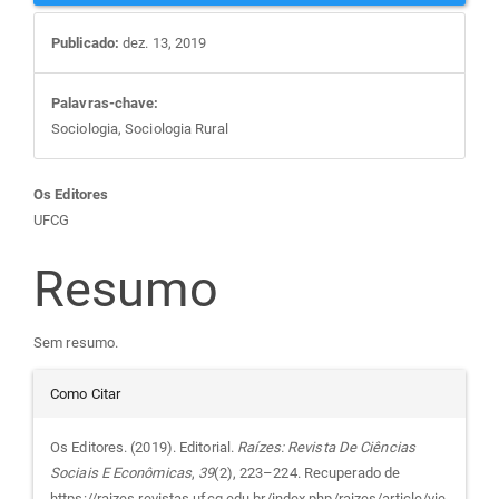
Publicado:
dez. 13, 2019
Palavras-chave:
Sociologia, Sociologia Rural
Conteúdo
Os Editores
UFCG
do
Resumo
artigo
Sem resumo.
principal
Detalhes
Como Citar
do
Os Editores. (2019). Editorial.
Raízes: Revista De Ciências
Sociais E Econômicas
,
39
(2), 223–224. Recuperado de
https://raizes.revistas.ufcg.edu.br/index.php/raizes/article/vie