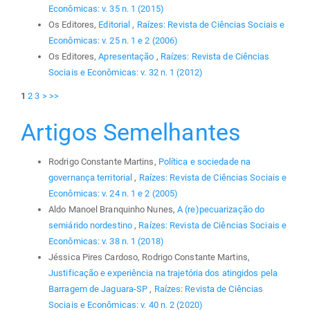
Econômicas: v. 35 n. 1 (2015)
Os Editores,
Editorial
,
Raízes: Revista de Ciências Sociais e
Econômicas: v. 25 n. 1 e 2 (2006)
Os Editores,
Apresentação
,
Raízes: Revista de Ciências
Sociais e Econômicas: v. 32 n. 1 (2012)
1
2
3
>
>>
Artigos Semelhantes
Rodrigo Constante Martins,
Política e sociedade na
governança territorial
,
Raízes: Revista de Ciências Sociais e
Econômicas: v. 24 n. 1 e 2 (2005)
Aldo Manoel Branquinho Nunes,
A (re)pecuarização do
semiárido nordestino
,
Raízes: Revista de Ciências Sociais e
Econômicas: v. 38 n. 1 (2018)
Jéssica Pires Cardoso, Rodrigo Constante Martins,
Justificação e experiência na trajetória dos atingidos pela
Barragem de Jaguara-SP
,
Raízes: Revista de Ciências
Sociais e Econômicas: v. 40 n. 2 (2020)