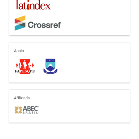
apoio
Apoio
afiliada
Afilidada