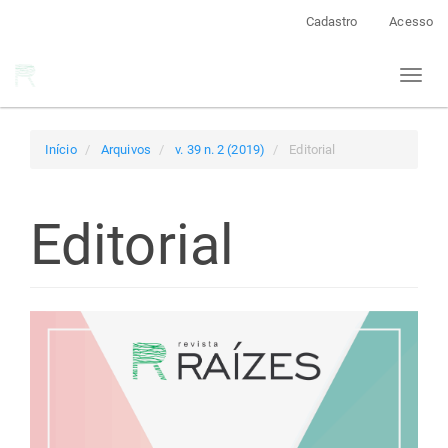
Navegação
Cadastro
Acesso
Principal
Conteúdo
Toggl
principal
naviga
Barra
Lateral
Início
Arquivos
v. 39 n. 2 (2019)
Editorial
Editorial
Barra
lateral
de