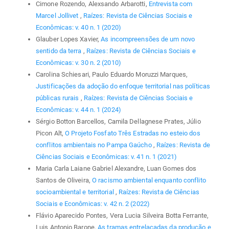
Cimone Rozendo, Alexsando Arbarotti,
Entrevista com
Marcel Jollivet
,
Raízes: Revista de Ciências Sociais e
Econômicas: v. 40 n. 1 (2020)
Glauber Lopes Xavier,
As incompreensões de um novo
sentido da terra
,
Raízes: Revista de Ciências Sociais e
Econômicas: v. 30 n. 2 (2010)
Carolina Schiesari, Paulo Eduardo Moruzzi Marques,
Justificações da adoção do enfoque territorial nas políticas
públicas rurais
,
Raízes: Revista de Ciências Sociais e
Econômicas: v. 44 n. 1 (2024)
Sérgio Botton Barcellos, Camila Dellagnese Prates, Júlio
Picon Alt,
O Projeto Fosfato Três Estradas no esteio dos
conflitos ambientais no Pampa Gaúcho
,
Raízes: Revista de
Ciências Sociais e Econômicas: v. 41 n. 1 (2021)
Maria Carla Laiane Gabriel Alexandre, Luan Gomes dos
Santos de Oliveira,
O racismo ambiental enquanto conflito
socioambiental e territorial
,
Raízes: Revista de Ciências
Sociais e Econômicas: v. 42 n. 2 (2022)
Flávio Aparecido Pontes, Vera Lucia Silveira Botta Ferrante,
Luis Antonio Barone,
As tramas entrelaçadas da produção e