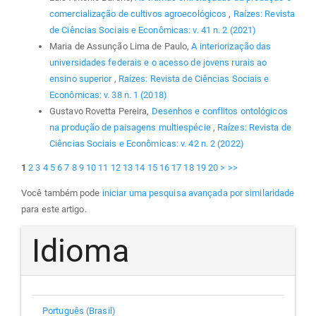
comercialização de cultivos agroecológicos
,
Raízes: Revista
de Ciências Sociais e Econômicas: v. 41 n. 2 (2021)
Maria de Assunção Lima de Paulo,
A interiorização das
universidades federais e o acesso de jovens rurais ao
ensino superior
,
Raízes: Revista de Ciências Sociais e
Econômicas: v. 38 n. 1 (2018)
Gustavo Rovetta Pereira,
Desenhos e conflitos ontológicos
na produção de paisagens multiespécie
,
Raízes: Revista de
Ciências Sociais e Econômicas: v. 42 n. 2 (2022)
1
2
3
4
5
6
7
8
9
10
11
12
13
14
15
16
17
18
19
20
>
>>
Você também pode
iniciar uma pesquisa avançada por similaridade
para este artigo.
Idioma
Português (Brasil)