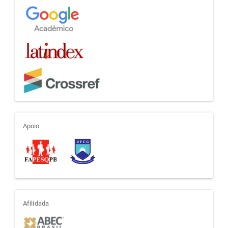
apoio
Apoio
afiliada
Afilidada