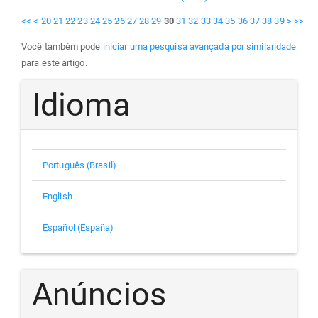
<<
<
20
21
22
23
24
25
26
27
28
29
30
31
32
33
34
35
36
37
38
39
>
>>
Você também pode
iniciar uma pesquisa avançada por similaridade
para este artigo.
Idioma
Português (Brasil)
English
Español (España)
Anúncios