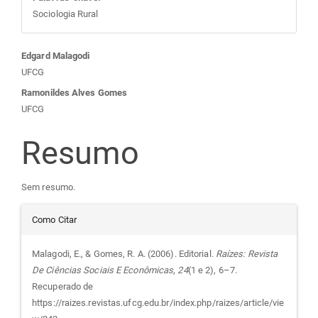
Sociologia Rural
Conteúdo
Edgard Malagodi
UFCG
do
Ramonildes Alves Gomes
UFCG
artigo
Resumo
principal
Sem resumo.
Detalhes
Como Citar
do
Malagodi, E., & Gomes, R. A. (2006). Editorial.
Raízes: Revista
De Ciências Sociais E Econômicas
,
24
(1 e 2), 6–7.
artigo
Recuperado de
https://raizes.revistas.ufcg.edu.br/index.php/raizes/article/vie