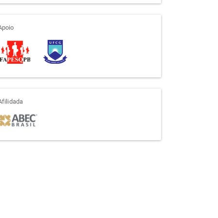
apoio
Apoio
afiliada
Afilidada