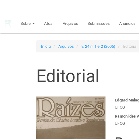
Navegação
Principal
Conteúdo
Sobre
Atual
Arquivos
Submissões
Anúncios
principal
Barra
Lateral
Início
Arquivos
v. 24 n. 1 e 2 (2005)
Editorial
Editorial
Barra
Con
Edgard Malag
UFCG
lateral
do
Ramonildes 
UFCG
de
arti