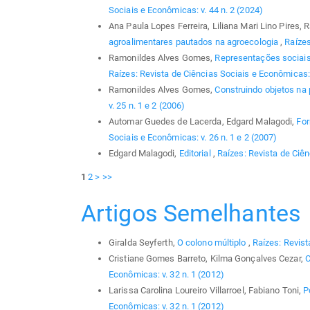
Sociais e Econômicas: v. 44 n. 2 (2024)
Ana Paula Lopes Ferreira, Liliana Mari Lino Pires
agroalimentares pautados na agroecologia
,
Raízes
Ramonildes Alves Gomes,
Representações sociais 
Raízes: Revista de Ciências Sociais e Econômicas: 
Ramonildes Alves Gomes,
Construindo objetos na
v. 25 n. 1 e 2 (2006)
Automar Guedes de Lacerda, Edgard Malagodi,
For
Sociais e Econômicas: v. 26 n. 1 e 2 (2007)
Edgard Malagodi,
Editorial
,
Raízes: Revista de Ciên
1
2
>
>>
Artigos Semelhantes
Giralda Seyferth,
O colono múltiplo
,
Raízes: Revist
Cristiane Gomes Barreto, Kilma Gonçalves Cezar,
C
Econômicas: v. 32 n. 1 (2012)
Larissa Carolina Loureiro Villarroel, Fabiano Toni,
P
Econômicas: v. 32 n. 1 (2012)