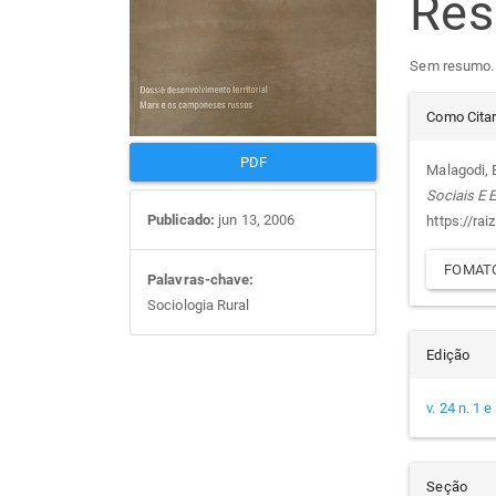
Re
artigos
prin
Sem resumo.
Det
Como Cita
do
PDF
Malagodi, E
Sociais E
arti
Publicado:
jun 13, 2006
https://rai
FOMATO
Palavras-chave:
Sociologia Rural
Edição
v. 24 n. 1 
Seção