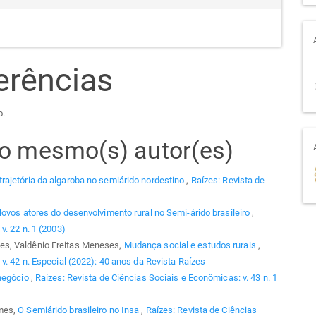
erências
o.
elo mesmo(s) autor(es)
trajetória da algaroba no semiárido nordestino
,
Raízes: Revista de
ovos atores do desenvolvimento rural no Semi-árido brasileiro
,
v. 22 n. 1 (2003)
es, Valdênio Freitas Meneses,
Mudança social e estudos rurais
,
v. 42 n. Especial (2022): 40 anos da Revista Raízes
negócio
,
Raízes: Revista de Ciências Sociais e Econômicas: v. 43 n. 1
omes,
O Semiárido brasileiro no Insa
,
Raízes: Revista de Ciências