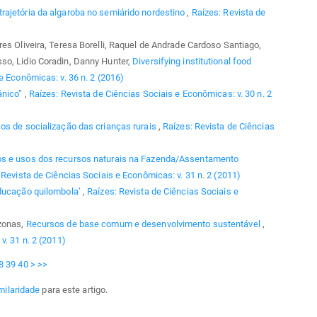
trajetória da algaroba no semiárido nordestino
,
Raízes: Revista de
es Oliveira, Teresa Borelli, Raquel de Andrade Cardoso Santiago,
so, Lidio Coradin, Danny Hunter,
Diversifying institutional food
e Econômicas: v. 36 n. 2 (2016)
ânico”
,
Raízes: Revista de Ciências Sociais e Econômicas: v. 30 n. 2
os de socialização das crianças rurais
,
Raízes: Revista de Ciências
os e usos dos recursos naturais na Fazenda/Assentamento
 Revista de Ciências Sociais e Econômicas: v. 31 n. 2 (2011)
ducação quilombola’
,
Raízes: Revista de Ciências Sociais e
azonas,
Recursos de base comum e desenvolvimento sustentável
,
v. 31 n. 2 (2011)
8
39
40
>
>>
milaridade
para este artigo.