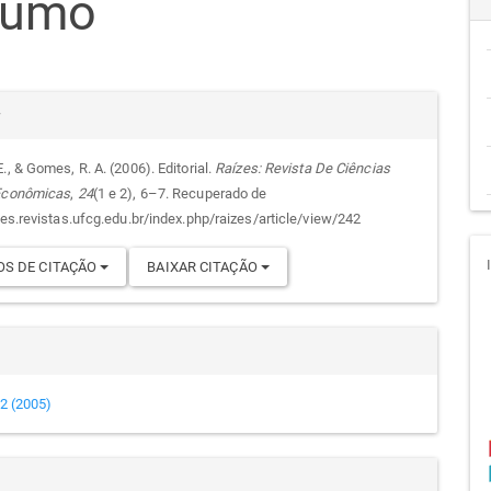
sumo
cipal
alhes
r
., & Gomes, R. A. (2006). Editorial.
Raízes: Revista De Ciências
 Econômicas
,
24
(1 e 2), 6–7. Recuperado de
go
zes.revistas.ufcg.edu.br/index.php/raizes/article/view/242
S DE CITAÇÃO
BAIXAR CITAÇÃO
e 2 (2005)