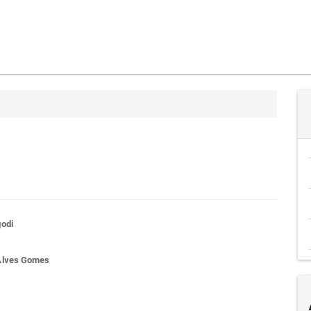
teúdo
odi
Alves Gomes
go