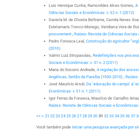
Luis Henrique Cunha, Ramonildes Alves Gomes,
A 
Ciências Sociais e Econômicas: v. 32 n. 1 (2012)
Daniela M. de Oliveira Beltrame, Camila Neves Soar
Estelamaris Tronco Monego, Veridiana Vera de Ros
procurement
,
Raízes: Revista de Ciências Sociais 
Pedro Fonseca Leal,
Construção do agricultor “org
(2010)
Valmir Luiz Stropasolas,
Redefinições nos process
Sociais e Econômicas: v. 31 n. 2 (2011)
Maria do Socorro Andrade,
A regulação dos acess
Angélicas, Sertão da Paraíba (1930-2010)
,
Raízes:
José Maurício Arruti,
Da ‘educação do campo’ à ‘e
Econômicas: v. 31 n. 1 (2011)
Igor Ferraz da Fonseca, Maurício de Carvalho Am
Raízes: Revista de Ciências Sociais e Econômicas: 
<<
<
21
22
23
24
25
26
27
28
29
30
31
32
33
34
35
36
37
3
Você também pode
iniciar uma pesquisa avançada por si