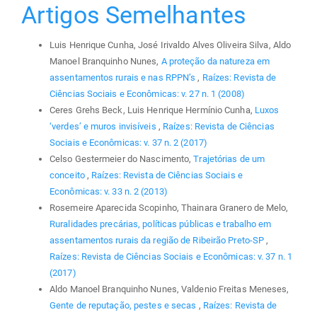
Artigos Semelhantes
Luis Henrique Cunha, José Irivaldo Alves Oliveira Silva, Aldo
Manoel Branquinho Nunes,
A proteção da natureza em
assentamentos rurais e nas RPPN’s
,
Raízes: Revista de
Ciências Sociais e Econômicas: v. 27 n. 1 (2008)
Ceres Grehs Beck, Luis Henrique Hermínio Cunha,
Luxos
‘verdes’ e muros invisíveis
,
Raízes: Revista de Ciências
Sociais e Econômicas: v. 37 n. 2 (2017)
Celso Gestermeier do Nascimento,
Trajetórias de um
conceito
,
Raízes: Revista de Ciências Sociais e
Econômicas: v. 33 n. 2 (2013)
Rosemeire Aparecida Scopinho, Thainara Granero de Melo,
Ruralidades precárias, políticas públicas e trabalho em
assentamentos rurais da região de Ribeirão Preto-SP
,
Raízes: Revista de Ciências Sociais e Econômicas: v. 37 n. 1
(2017)
Aldo Manoel Branquinho Nunes, Valdenio Freitas Meneses,
Gente de reputação, pestes e secas
,
Raízes: Revista de