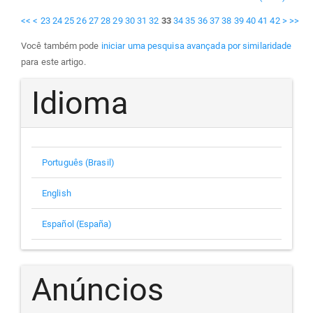
<<
<
23
24
25
26
27
28
29
30
31
32
33
34
35
36
37
38
39
40
41
42
>
>>
Você também pode
iniciar uma pesquisa avançada por similaridade
para este artigo.
Idioma
Português (Brasil)
English
Español (España)
Anúncios