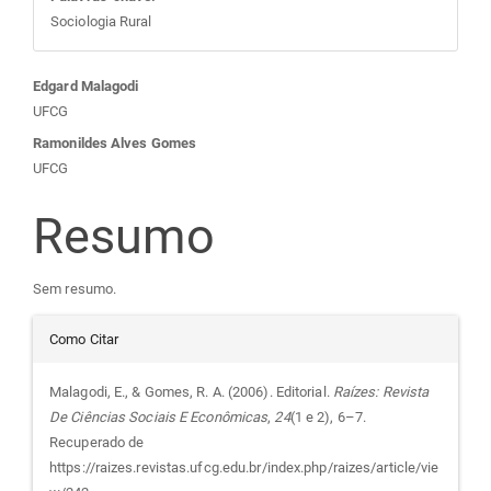
Sociologia Rural
Conteúdo
Edgard Malagodi
UFCG
do
Ramonildes Alves Gomes
UFCG
artigo
Resumo
principal
Sem resumo.
Detalhes
Como Citar
do
Malagodi, E., & Gomes, R. A. (2006). Editorial.
Raízes: Revista
De Ciências Sociais E Econômicas
,
24
(1 e 2), 6–7.
artigo
Recuperado de
https://raizes.revistas.ufcg.edu.br/index.php/raizes/article/vie