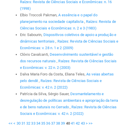
Raízes: Revista de Ciências Sociais e Econômicas: n. 16
(1998)
Elbio Troccoli Pakman,
A essência e o papel do
planejamento na sociedade capitalista
,
Raízes: Revista de
Ciências Sociais e Econômicas: n. 2 e 3 (1983)
Eric Sabourin,
Dispositivos coletivos de apoio a produção e
dinâmicas territoriais
,
Raízes: Revista de Ciências Sociais e
Econômicas: v. 28 n. 1 e 2 (2009)
Clóvis Cavalcanti,
Desenvolvimento sustentável e gestão
dos recursos naturais
,
Raízes: Revista de Ciências Sociais
e Econômicas: v. 22 n. 2 (2003)
Dalva Maria Foro da Costa, Eliana Teles,
As veias abertas
pelo dendê
,
Raízes: Revista de Ciências Sociais e
Econômicas: v. 42 n. 2 (2022)
Patrícia da Silva, Sérgio Sauer,
Desmantelamento e
desregulação de políticas ambientais e apropriação da terra
e de bens naturais no Cerrado
,
Raízes: Revista de Ciências
Sociais e Econômicas: v. 42 n. 2 (2022)
<<
<
30
31
32
33
34
35
36
37
38
39
40
41
42
43
>
>>