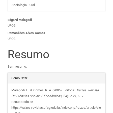
Sociologia Rural
Conteúdo
Edgard Malagodi
UFCG
do
Ramonildes Alves Gomes
UFCG
artigo
Resumo
principal
Sem resumo.
Detalhes
Como Citar
do
Malagodi, E., & Gomes, R. A. (2006). Editorial.
Raízes: Revista
De Ciências Sociais E Econômicas
,
24
(1 e 2), 6–7.
artigo
Recuperado de
https://raizes.revistas.ufcg.edu.br/index.php/raizes/article/vie