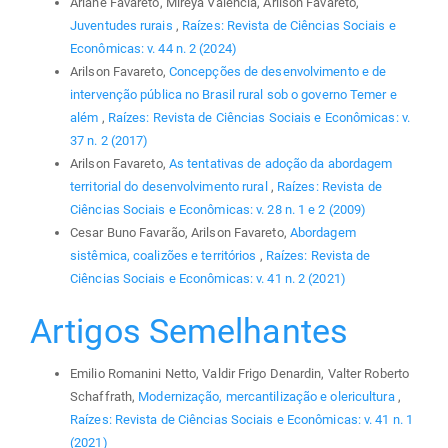
Ariane Favareto, Mireya Valencia, Arilson Favareto,
Juventudes rurais
,
Raízes: Revista de Ciências Sociais e
Econômicas: v. 44 n. 2 (2024)
Arilson Favareto,
Concepções de desenvolvimento e de
intervenção pública no Brasil rural sob o governo Temer e
além
,
Raízes: Revista de Ciências Sociais e Econômicas: v.
37 n. 2 (2017)
Arilson Favareto,
As tentativas de adoção da abordagem
territorial do desenvolvimento rural
,
Raízes: Revista de
Ciências Sociais e Econômicas: v. 28 n. 1 e 2 (2009)
Cesar Buno Favarão, Arilson Favareto,
Abordagem
sistêmica, coalizões e territórios
,
Raízes: Revista de
Ciências Sociais e Econômicas: v. 41 n. 2 (2021)
Artigos Semelhantes
Emilio Romanini Netto, Valdir Frigo Denardin, Valter Roberto
Schaffrath,
Modernização, mercantilização e olericultura
,
Raízes: Revista de Ciências Sociais e Econômicas: v. 41 n. 1
(2021)