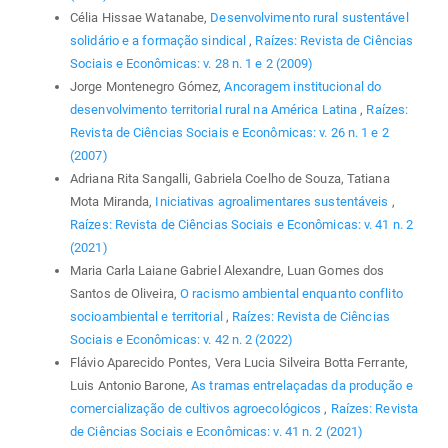
Célia Hissae Watanabe,
Desenvolvimento rural sustentável
solidário e a formação sindical
,
Raízes: Revista de Ciências
Sociais e Econômicas: v. 28 n. 1 e 2 (2009)
Jorge Montenegro Gómez,
Ancoragem institucional do
desenvolvimento territorial rural na América Latina
,
Raízes:
Revista de Ciências Sociais e Econômicas: v. 26 n. 1 e 2
(2007)
Adriana Rita Sangalli, Gabriela Coelho de Souza, Tatiana
Mota Miranda,
Iniciativas agroalimentares sustentáveis
,
Raízes: Revista de Ciências Sociais e Econômicas: v. 41 n. 2
(2021)
Maria Carla Laiane Gabriel Alexandre, Luan Gomes dos
Santos de Oliveira,
O racismo ambiental enquanto conflito
socioambiental e territorial
,
Raízes: Revista de Ciências
Sociais e Econômicas: v. 42 n. 2 (2022)
Flávio Aparecido Pontes, Vera Lucia Silveira Botta Ferrante,
Luis Antonio Barone,
As tramas entrelaçadas da produção e
comercialização de cultivos agroecológicos
,
Raízes: Revista
de Ciências Sociais e Econômicas: v. 41 n. 2 (2021)