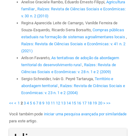
Anelise Graciele Rambo, Eduardo Ernesto Filippi,
Agricultura
familiar
,
Raízes: Revista de Ciências Sociais e Econômicas:
v. 30 n. 2 (2010)
Regina Aparecida Leite de Camargo, Vanilde Ferreira de
Souza-Esquerdo, Ricardo Serra Borsatto,
Compras públicas
estaduais na formação de sistemas agroalimentares locais
,
Raízes: Revista de Ciências Sociais e Econômicas: v. 41 n. 2
(2021)
Arilson Favareto,
As tentativas de adoção da abordagem
territorial do desenvolvimento rural
,
Raízes: Revista de
Ciências Sociais e Econômicas: v. 28 n. 1 e 2 (2009)
Sergio Schneider, Iván G. Peyré Tartaruga,
Território e
abordagem territorial
,
Raízes: Revista de Ciências Sociais e
Econômicas: v. 23 n. 1 e 2 (2004)
<<
<
1
2
3
4
5
6
7
8
9
10
11
12
13
14
15
16
17
18
19
20
>
>>
Você também pode
iniciar uma pesquisa avançada por similaridade
para este artigo.