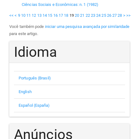
Ciências Sociais e Econômicas: n. 1 (1982)
<<
<
9
10
11
12
13
14
15
16
17
18
19
20
21
22
23
24
25
26
27
28
>
>>
Você também pode
iniciar uma pesquisa avançada por similaridade
para este artigo.
Idioma
Português (Brasil)
English
Español (España)
Anúncios