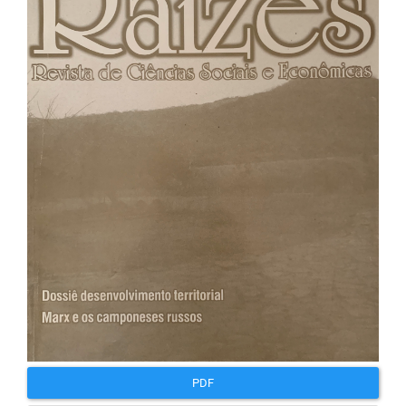
lateral
de
artigos
PDF