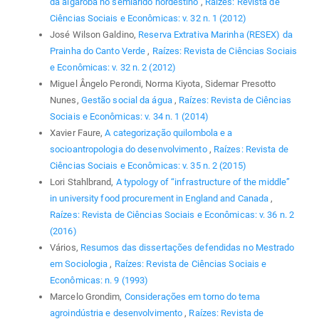
da algaroba no semiárido nordestino
,
Raízes: Revista de
Ciências Sociais e Econômicas: v. 32 n. 1 (2012)
José Wilson Galdino,
Reserva Extrativa Marinha (RESEX) da
Prainha do Canto Verde
,
Raízes: Revista de Ciências Sociais
e Econômicas: v. 32 n. 2 (2012)
Miguel Ângelo Perondi, Norma Kiyota, Sidemar Presotto
Nunes,
Gestão social da água
,
Raízes: Revista de Ciências
Sociais e Econômicas: v. 34 n. 1 (2014)
Xavier Faure,
A categorização quilombola e a
socioantropologia do desenvolvimento
,
Raízes: Revista de
Ciências Sociais e Econômicas: v. 35 n. 2 (2015)
Lori Stahlbrand,
A typology of “infrastructure of the middle”
in university food procurement in England and Canada
,
Raízes: Revista de Ciências Sociais e Econômicas: v. 36 n. 2
(2016)
Vários,
Resumos das dissertações defendidas no Mestrado
em Sociologia
,
Raízes: Revista de Ciências Sociais e
Econômicas: n. 9 (1993)
Marcelo Grondim,
Considerações em torno do tema
agroindústria e desenvolvimento
,
Raízes: Revista de