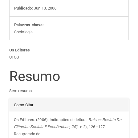
Publicado:
Jun 13, 2006
Palavras-chave:
Sociologia
Conteúdo
Os Editores
UFCG
do
Resumo
artigo
Sem resumo.
principal
Detalhes
Como Citar
do
Os Editores. (2006). Indicações de leitura.
Raízes: Revista De
Ciências Sociais E Econômicas
,
24
(1 e 2), 126–127.
artigo
Recuperado de