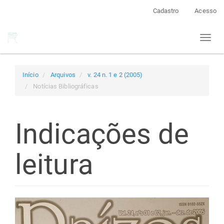
Navegação
Cadastro
Acesso
Principal
Conteúdo
Toggl
principal
naviga
Barra
Lateral
Início
Arquivos
v. 24 n. 1 e 2 (2005)
Notícias Bibliográficas
Indicações de
leitura
Barra