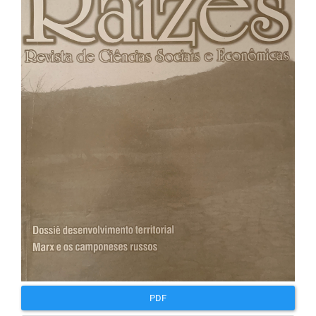
lateral
de
artigos
PDF