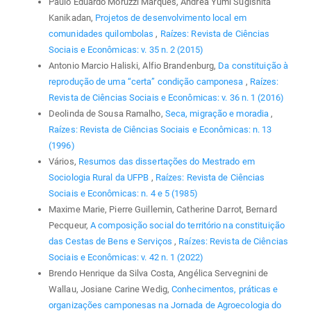
Paulo Eduardo Moruzzi Marques, Andrea Yumi Sugishita
Kanikadan,
Projetos de desenvolvimento local em
comunidades quilombolas
,
Raízes: Revista de Ciências
Sociais e Econômicas: v. 35 n. 2 (2015)
Antonio Marcio Haliski, Alfio Brandenburg,
Da constituição à
reprodução de uma “certa” condição camponesa
,
Raízes:
Revista de Ciências Sociais e Econômicas: v. 36 n. 1 (2016)
Deolinda de Sousa Ramalho,
Seca, migração e moradia
,
Raízes: Revista de Ciências Sociais e Econômicas: n. 13
(1996)
Vários,
Resumos das dissertações do Mestrado em
Sociologia Rural da UFPB
,
Raízes: Revista de Ciências
Sociais e Econômicas: n. 4 e 5 (1985)
Maxime Marie, Pierre Guillemin, Catherine Darrot, Bernard
Pecqueur,
A composição social do território na constituição
das Cestas de Bens e Serviços
,
Raízes: Revista de Ciências
Sociais e Econômicas: v. 42 n. 1 (2022)
Brendo Henrique da Silva Costa, Angélica Servegnini de
Wallau, Josiane Carine Wedig,
Conhecimentos, práticas e
organizações camponesas na Jornada de Agroecologia do