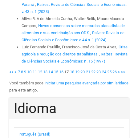
Paraná
,
Raízes: Revista de Ciências Sociais e Econômicas:
v. 43 n. 1 (2023)
Altivo R. A de Almeida Cunha, Walter Belik, Mauro Macedo
Campos,
Novos consensos sobre mercados atacadista de
alimentos e sua contribuição aos ODS
,
Raízes: Revista de
Ciências Sociais e Econômicas: v. 44 n. 1 (2024)
Luiz Fernando Paulillo, Francisco José da Costa Alves,
Crise
agrícola e redução dos direitos trabalhistas
,
Raízes: Revista
de Ciências Sociais e Econômicas: n. 15 (1997)
<<
<
7
8
9
10
11
12
13
14
15
16
17
18
19
20
21
22
23
24
25
26
>
>>
Você também pode
iniciar uma pesquisa avançada por similaridade
para este artigo.
Idioma
Português (Brasil)