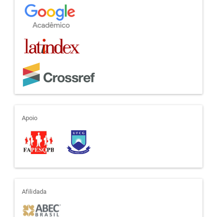
apoio
Apoio
afiliada
Afilidada