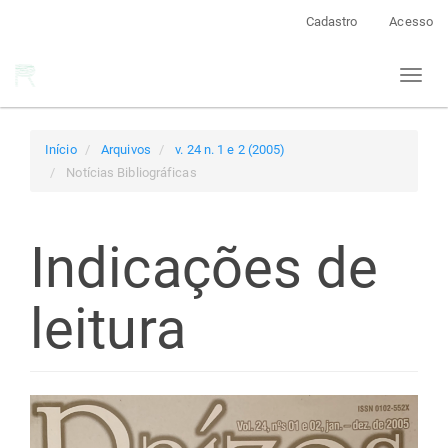
Navegação
Cadastro
Acesso
Principal
Conteúdo
Toggl
principal
naviga
Barra
Lateral
Início
Arquivos
v. 24 n. 1 e 2 (2005)
Notícias Bibliográficas
Indicações de
leitura
Barra