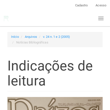
Navegação
Cadastro
Acesso
Principal
Conteúdo
Toggl
principal
naviga
Barra
Lateral
Início
Arquivos
v. 24 n. 1 e 2 (2005)
Notícias Bibliográficas
Indicações de
leitura
Barra