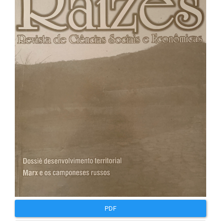
lateral
de
artigos
PDF