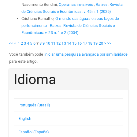
Nascimento Bendini,
Operárias invisíveis
,
Raízes: Revista
de Ciências Sociais e Econômicas: v. 45 n. 1 (2025)
Cristiano Ramalho,
O mundo das águas e seus laços de
pertencimento
,
Raízes: Revista de Ciências Sociais e
Econômicas: v. 23 n. 1 e 2 (2004)
<<
<
1
2
3
4
5
6
7
8
9
10
11
12
13
14
15
16
17
18
19
20
>
>>
Você também pode
iniciar uma pesquisa avançada por similaridade
para este artigo.
Idioma
Português (Brasil)
English
Español (España)