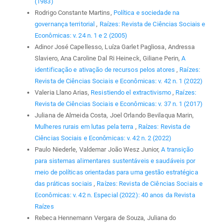
(1983)
Rodrigo Constante Martins,
Política e sociedade na
governança territorial
,
Raízes: Revista de Ciências Sociais e
Econômicas: v. 24 n. 1 e 2 (2005)
Adinor José Capellesso, Luíza Garlet Pagliosa, Andressa
Slaviero, Ana Caroline Dal Ri Heineck, Giliane Perin,
A
identificação e ativação de recursos pelos atores
,
Raízes:
Revista de Ciências Sociais e Econômicas: v. 42 n. 1 (2022)
Valeria Llano Arias,
Resistiendo el extractivismo
,
Raízes:
Revista de Ciências Sociais e Econômicas: v. 37 n. 1 (2017)
Juliana de Almeida Costa, Joel Orlando Bevilaqua Marin,
Mulheres rurais em lutas pela terra
,
Raízes: Revista de
Ciências Sociais e Econômicas: v. 42 n. 2 (2022)
Paulo Niederle, Valdemar João Wesz Junior,
A transição
para sistemas alimentares sustentáveis e saudáveis por
meio de políticas orientadas para uma gestão estratégica
das práticas sociais
,
Raízes: Revista de Ciências Sociais e
Econômicas: v. 42 n. Especial (2022): 40 anos da Revista
Raízes
Rebeca Hennemann Vergara de Souza, Juliana do