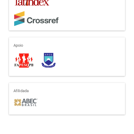
apoio
Apoio
afiliada
Afilidada