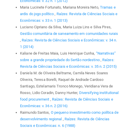
Econômicas: v. 32 n. 1 (2012)
Maria Lucinete Fortunato, Mariana Moreira Neto,
Tramas e
ardis do jogo político
,
Raízes: Revista de Ciências Sociais e
Econômicas: v. 33 n. 1 (2013)
Luciano Cipriano da Silva, Maria Luiza Lins e Silva Pires,
Gestão comunitária de saneamento em comunidades rurais
,
Raízes: Revista de Ciências Sociais e Econômicas: v. 34 n.
1 (2014)
Kaliane de Freitas Maia, Luis Henrique Cunha,
“Narrativas”
sobre a grande propriedade do Sertão nordestino
,
Raízes:
Revista de Ciências Sociais e Econômicas: v. 35 n. 2 (2015)
Daniela M. de Oliveira Beltrame, Camila Neves Soares
Oliveira, Teresa Borelli, Raquel de Andrade Cardoso
Santiago, Estelamaris Tronco Monego, Veridiana Vera de
Rosso, Lidio Coradin, Danny Hunter,
Diversifying institutional
food procurement
,
Raízes: Revista de Ciências Sociais e
Econômicas: v. 36 n. 2 (2016)
Raimundo Santos,
O pequeno investimento como política de
desenvolvimento regional
,
Raízes: Revista de Ciências
Sociais e Econômicas: n. 6 (1988)