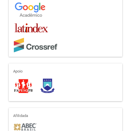
apoio
Apoio
afiliada
Afilidada