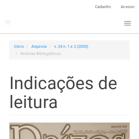
Navegação
Cadastro
Acesso
Principal
Conteúdo
Toggl
principal
naviga
Barra
Lateral
Início
Arquivos
v. 24 n. 1 e 2 (2005)
Notícias Bibliográficas
Indicações de
leitura
Barra