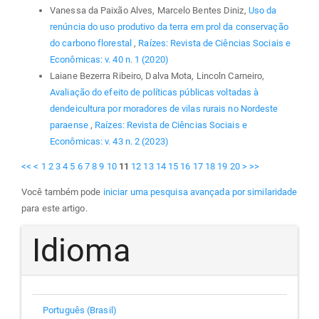
Vanessa da Paixão Alves, Marcelo Bentes Diniz,
Uso da
renúncia do uso produtivo da terra em prol da conservação
do carbono florestal
,
Raízes: Revista de Ciências Sociais e
Econômicas: v. 40 n. 1 (2020)
Laiane Bezerra Ribeiro, Dalva Mota, Lincoln Carneiro,
Avaliação do efeito de políticas públicas voltadas à
dendeicultura por moradores de vilas rurais no Nordeste
paraense
,
Raízes: Revista de Ciências Sociais e
Econômicas: v. 43 n. 2 (2023)
<<
<
1
2
3
4
5
6
7
8
9
10
11
12
13
14
15
16
17
18
19
20
>
>>
Você também pode
iniciar uma pesquisa avançada por similaridade
para este artigo.
Idioma
Português (Brasil)