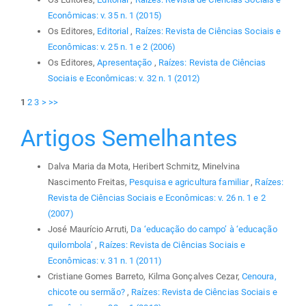
Econômicas: v. 35 n. 1 (2015)
Os Editores,
Editorial
,
Raízes: Revista de Ciências Sociais e
Econômicas: v. 25 n. 1 e 2 (2006)
Os Editores,
Apresentação
,
Raízes: Revista de Ciências
Sociais e Econômicas: v. 32 n. 1 (2012)
1
2
3
>
>>
Artigos Semelhantes
Dalva Maria da Mota, Heribert Schmitz, Minelvina
Nascimento Freitas,
Pesquisa e agricultura familiar
,
Raízes:
Revista de Ciências Sociais e Econômicas: v. 26 n. 1 e 2
(2007)
José Maurício Arruti,
Da ‘educação do campo’ à ‘educação
quilombola’
,
Raízes: Revista de Ciências Sociais e
Econômicas: v. 31 n. 1 (2011)
Cristiane Gomes Barreto, Kilma Gonçalves Cezar,
Cenoura,
chicote ou sermão?
,
Raízes: Revista de Ciências Sociais e