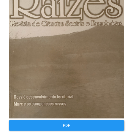
lateral
de
artigos
PDF