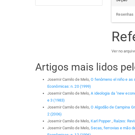
Resenhas
Ref
Ver no arquiv
Artigos mais lidos p
Josemir Camilo de Melo,
O fenômeno el niño e as 
Econômicas: n. 20 (1999)
Josemir Camilo de Melo,
A ideologia da "new econ
e 3 (1983)
Josemir Camilo de Melo,
O Algodão de Campina G
2 (2006)
Josemir Camilo de Melo,
Karl Popper
,
Raízes: Revi
Josemir Camilo de Melo,
Secas, ferrovias e mão d
Econômicas: n. 12 (1996)