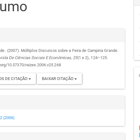
sumo
go
cipal
alhes
r
. de . (2007). Múltiplos Discursos sobre a Feira de Campina Grande.
vista De Ciências Sociais E Econômicas
,
25
(1 e 2), 124–125.
go
i.org/10.37370/raizes.2006.v25.268
S DE CITAÇÃO
BAIXAR CITAÇÃO
e 2 (2006)