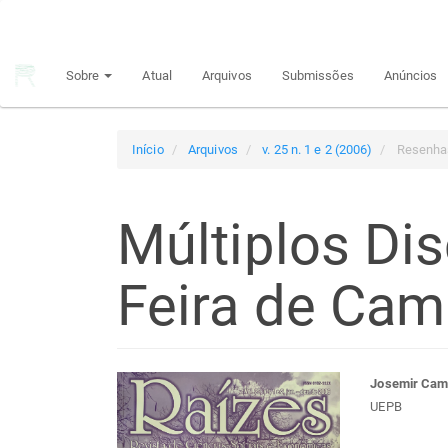
Navegação
Principal
Conteúdo
Sobre
Atual
Arquivos
Submissões
Anúncios
principal
Barra
Lateral
Início
Arquivos
v. 25 n. 1 e 2 (2006)
Resenha
Múltiplos Di
Feira de Cam
Barra
Con
Josemir Cami
UEPB
lateral
do