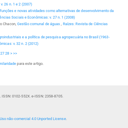
. 26 n. 1 e 2 (2007)
funções e novas atividades como alternativas de desenvolvimento da
ências Sociais e Econômicas: v. 27 n. 1 (2008)
iro Chacon,
Gestão comunal de águas
,
Raízes: Revista de Ciências
roindustriais e a política de pesquisa agropecuária no Brasil (1963-
micas: v. 32 n. 2 (2012)
27
28
>
>>
milaridade
para este artigo.
il. ISSN: 0102-552X. e-ISSN: 2358-8705.
Uso não-comercial 4.0 Unported License
.