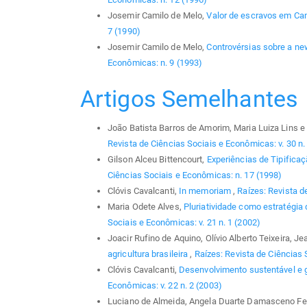
Josemir Camilo de Melo,
Valor de escravos em C
7 (1990)
Josemir Camilo de Melo,
Controvérsias sobre a n
Econômicas: n. 9 (1993)
Artigos Semelhantes
João Batista Barros de Amorim, Maria Luiza Lins e 
Revista de Ciências Sociais e Econômicas: v. 30 n.
Gilson Alceu Bittencourt,
Experiências de Tipifica
Ciências Sociais e Econômicas: n. 17 (1998)
Clóvis Cavalcanti,
In memoriam
,
Raízes: Revista d
Maria Odete Alves,
Pluriatividade como estratégia
Sociais e Econômicas: v. 21 n. 1 (2002)
Joacir Rufino de Aquino, Olívio Alberto Teixeira, J
agricultura brasileira
,
Raízes: Revista de Ciências 
Clóvis Cavalcanti,
Desenvolvimento sustentável e 
Econômicas: v. 22 n. 2 (2003)
Luciano de Almeida, Angela Duarte Damasceno Fer