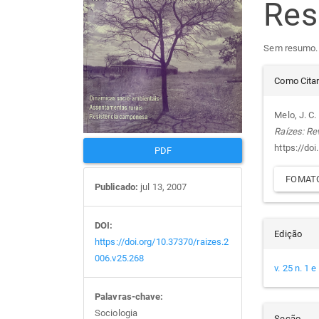
Re
de
arti
Sem resumo.
artigos
prin
Det
Como Cita
do
Melo, J. C
Raízes: Re
arti
https://do
PDF
FOMATO
Publicado:
jul 13, 2007
DOI:
Edição
https://doi.org/10.37370/raizes.2
006.v25.268
v. 25 n. 1 
Palavras-chave:
Sociologia
Seção