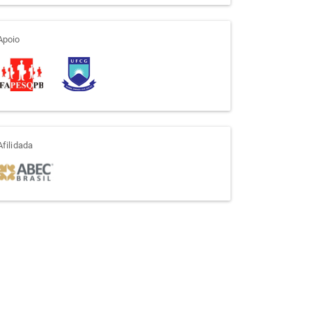
apoio
Apoio
afiliada
Afilidada