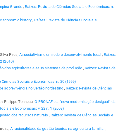
ampina Grande
,
Raízes: Revista de Ciências Sociais e Econômicas: n.
ew economic history
,
Raízes: Revista de Ciências Sociais e
Silva Pires,
Associativismo em rede e desenvolvimento local
,
Raízes:
 2 (2010)
ção dos agricultores e seus sistemas de produção
,
Raízes: Revista de
e Ciências Sociais e Econômicas: n. 20 (1999)
 de sobrevivência no Sertão nordestino
,
Raízes: Revista de Ciências
ean-Philippe Tonneau,
O PRONAF e a “nova modernização desigual” da
Sociais e Econômicas: v. 22 n. 1 (2003)
gestão dos recursos naturais
,
Raízes: Revista de Ciências Sociais e
reira,
A racionalidade da gestão técnica na agricultura familiar
,