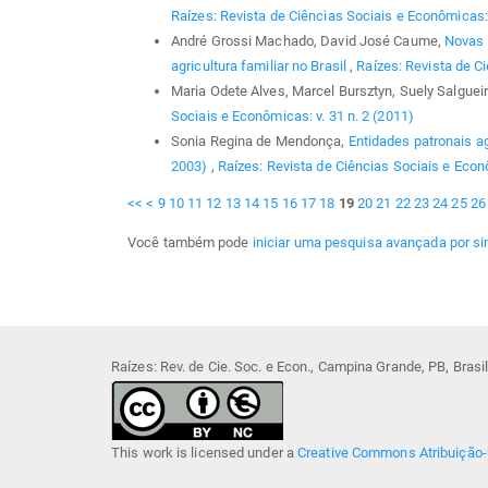
Raízes: Revista de Ciências Sociais e Econômicas: v
André Grossi Machado, David José Caume,
Novas 
agricultura familiar no Brasil
,
Raízes: Revista de Ci
Maria Odete Alves, Marcel Bursztyn, Suely Salgue
Sociais e Econômicas: v. 31 n. 2 (2011)
Sonia Regina de Mendonça,
Entidades patronais ag
2003)
,
Raízes: Revista de Ciências Sociais e Econô
<<
<
9
10
11
12
13
14
15
16
17
18
19
20
21
22
23
24
25
26
Você também pode
iniciar uma pesquisa avançada por si
Raízes: Rev. de Cie. Soc. e Econ., Campina Grande, PB, Bras
This work is licensed under a
Creative Commons Atribuição-