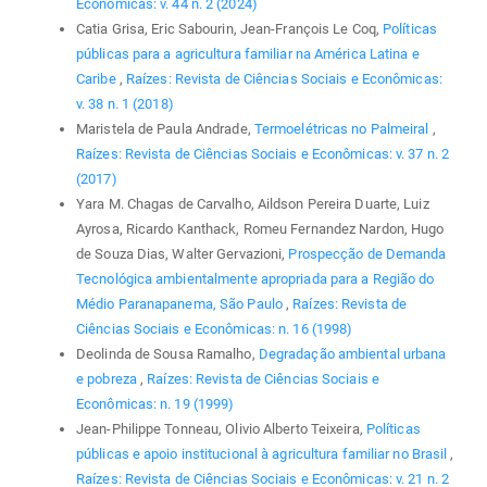
Econômicas: v. 44 n. 2 (2024)
Catia Grisa, Eric Sabourin, Jean-François Le Coq,
Políticas
públicas para a agricultura familiar na América Latina e
Caribe
,
Raízes: Revista de Ciências Sociais e Econômicas:
v. 38 n. 1 (2018)
Maristela de Paula Andrade,
Termoelétricas no Palmeiral
,
Raízes: Revista de Ciências Sociais e Econômicas: v. 37 n. 2
(2017)
Yara M. Chagas de Carvalho, Aildson Pereira Duarte, Luiz
Ayrosa, Ricardo Kanthack, Romeu Fernandez Nardon, Hugo
de Souza Dias, Walter Gervazioni,
Prospecção de Demanda
Tecnológica ambientalmente apropriada para a Região do
Médio Paranapanema, São Paulo
,
Raízes: Revista de
Ciências Sociais e Econômicas: n. 16 (1998)
Deolinda de Sousa Ramalho,
Degradação ambiental urbana
e pobreza
,
Raízes: Revista de Ciências Sociais e
Econômicas: n. 19 (1999)
Jean-Philippe Tonneau, Olivio Alberto Teixeira,
Políticas
públicas e apoio institucional à agricultura familiar no Brasil
,
Raízes: Revista de Ciências Sociais e Econômicas: v. 21 n. 2