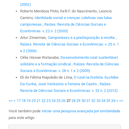
(2002)
Roberto Mendoza Pinto, Kelli F. do Nascimento, Leoncio
Camino,
Identidade social e crenças coletivas nas lutas
camponesas
,
Raízes: Revista de Ciências Sociais e
Econômicas: v. 22 n. 2 (2003)
Artur Zimerman,
Camponeses e a predisposição à revolta
,
Raízes: Revista de Ciências Sociais e Econômicas: v. 25 n. 1
e 2 (2006)
Célia Hissae Watanabe,
Desenvolvimento rural sustentável
solidário e a formação sindical
,
Raízes: Revista de Ciências
Sociais e Econômicas: v. 28 n. 1 e 2 (2009)
Eli de Fátima Napoleão de Lima,
O rural na história. Euclides
Da Cunha, José Veríssimo e Ferreira de Castro
,
Raízes:
Revista de Ciências Sociais e Econômicas: v. 32 n. 2 (2012)
<<
<
17
18
19
20
21
22
23
24
25
26
27
28
29
30
31
32
33
34
35
36
>
>>
Você também pode
iniciar uma pesquisa avançada por similaridade
para este artigo.