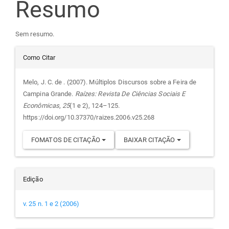
Resumo
artigo
Sem resumo.
principal
Detalhes
Como Citar
do
Melo, J. C. de . (2007). Múltiplos Discursos sobre a Feira de
Campina Grande.
Raízes: Revista De Ciências Sociais E
artigo
Econômicas
,
25
(1 e 2), 124–125.
https://doi.org/10.37370/raizes.2006.v25.268
FOMATOS DE CITAÇÃO
BAIXAR CITAÇÃO
Edição
v. 25 n. 1 e 2 (2006)