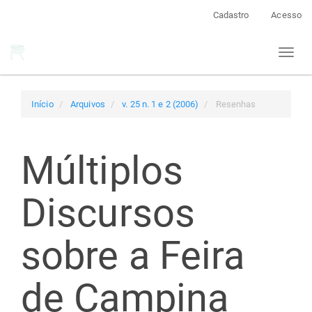
Navegação
Cadastro
Acesso
Principal
Conteúdo
Toggl
principal
naviga
Barra
Lateral
Início
Arquivos
v. 25 n. 1 e 2 (2006)
Resenhas
Múltiplos
Discursos
sobre a Feira
de Campina