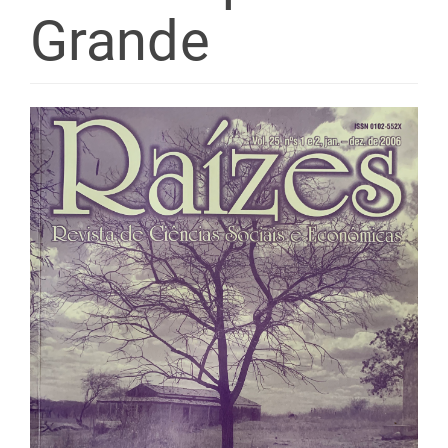
Grande
Barra
lateral
de
artigos