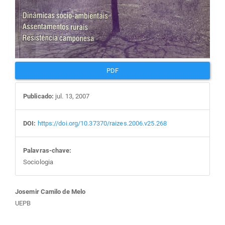
PDF
Publicado:
jul. 13, 2007
DOI:
https://doi.org/10.37370/raizes.2006.v25.268
Palavras-chave:
Sociologia
Conteúdo
Josemir Camilo de Melo
UEPB
do