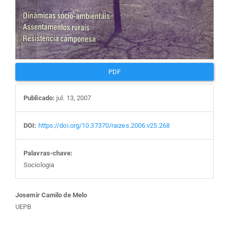
PDF
Publicado:
jul. 13, 2007
DOI:
https://doi.org/10.37370/raizes.2006.v25.268
Palavras-chave:
Sociologia
Conteúdo
Josemir Camilo de Melo
UEPB
do