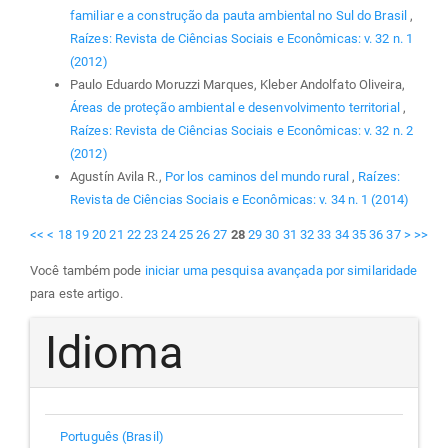
familiar e a construção da pauta ambiental no Sul do Brasil
,
Raízes: Revista de Ciências Sociais e Econômicas: v. 32 n. 1
(2012)
Paulo Eduardo Moruzzi Marques, Kleber Andolfato Oliveira,
Áreas de proteção ambiental e desenvolvimento territorial
,
Raízes: Revista de Ciências Sociais e Econômicas: v. 32 n. 2
(2012)
Agustín Avila R.,
Por los caminos del mundo rural
,
Raízes:
Revista de Ciências Sociais e Econômicas: v. 34 n. 1 (2014)
<<
<
18
19
20
21
22
23
24
25
26
27
28
29
30
31
32
33
34
35
36
37
>
>>
Você também pode
iniciar uma pesquisa avançada por similaridade
para este artigo.
Idioma
Português (Brasil)