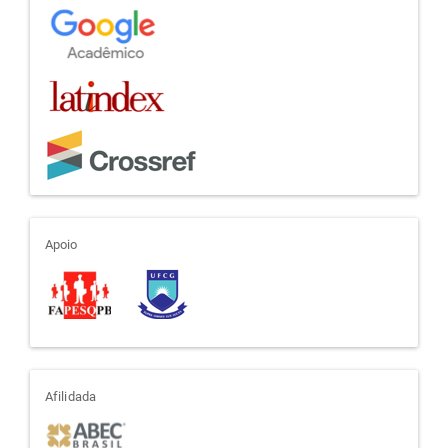
apoio
Apoio
afiliada
Afilidada