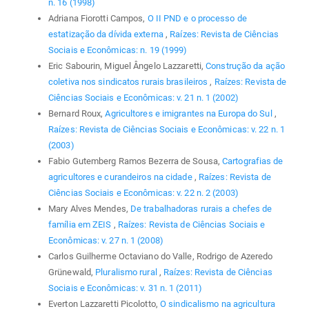
n. 16 (1998)
Adriana Fiorotti Campos,
O II PND e o processo de
estatização da dívida externa
,
Raízes: Revista de Ciências
Sociais e Econômicas: n. 19 (1999)
Eric Sabourin, Miguel Ângelo Lazzaretti,
Construção da ação
coletiva nos sindicatos rurais brasileiros
,
Raízes: Revista de
Ciências Sociais e Econômicas: v. 21 n. 1 (2002)
Bernard Roux,
Agricultores e imigrantes na Europa do Sul
,
Raízes: Revista de Ciências Sociais e Econômicas: v. 22 n. 1
(2003)
Fabio Gutemberg Ramos Bezerra de Sousa,
Cartografias de
agricultores e curandeiros na cidade
,
Raízes: Revista de
Ciências Sociais e Econômicas: v. 22 n. 2 (2003)
Mary Alves Mendes,
De trabalhadoras rurais a chefes de
família em ZEIS
,
Raízes: Revista de Ciências Sociais e
Econômicas: v. 27 n. 1 (2008)
Carlos Guilherme Octaviano do Valle, Rodrigo de Azeredo
Grünewald,
Pluralismo rural
,
Raízes: Revista de Ciências
Sociais e Econômicas: v. 31 n. 1 (2011)
Everton Lazzaretti Picolotto,
O sindicalismo na agricultura