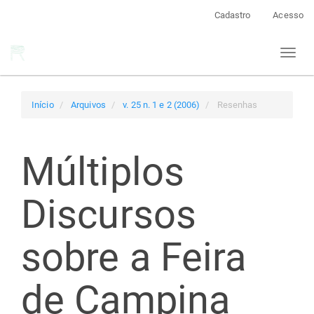
Navegação
Cadastro
Acesso
Principal
Conteúdo
Toggl
principal
naviga
Barra
Lateral
Início
Arquivos
v. 25 n. 1 e 2 (2006)
Resenhas
Múltiplos
Discursos
sobre a Feira
de Campina