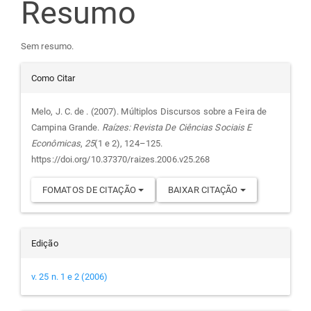
Resumo
artigo
Sem resumo.
principal
Detalhes
Como Citar
do
Melo, J. C. de . (2007). Múltiplos Discursos sobre a Feira de
Campina Grande.
Raízes: Revista De Ciências Sociais E
artigo
Econômicas
,
25
(1 e 2), 124–125.
https://doi.org/10.37370/raizes.2006.v25.268
FOMATOS DE CITAÇÃO
BAIXAR CITAÇÃO
Edição
v. 25 n. 1 e 2 (2006)