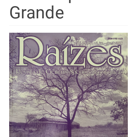
Grande
Barra
lateral
de
artigos