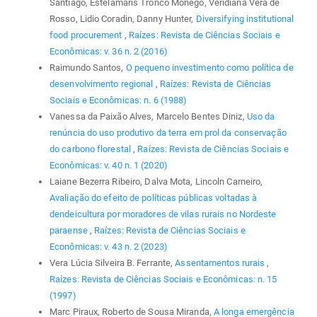
Santiago, Estelamaris Tronco Monego, Veridiana Vera de
Rosso, Lidio Coradin, Danny Hunter,
Diversifying institutional
food procurement
,
Raízes: Revista de Ciências Sociais e
Econômicas: v. 36 n. 2 (2016)
Raimundo Santos,
O pequeno investimento como política de
desenvolvimento regional
,
Raízes: Revista de Ciências
Sociais e Econômicas: n. 6 (1988)
Vanessa da Paixão Alves, Marcelo Bentes Diniz,
Uso da
renúncia do uso produtivo da terra em prol da conservação
do carbono florestal
,
Raízes: Revista de Ciências Sociais e
Econômicas: v. 40 n. 1 (2020)
Laiane Bezerra Ribeiro, Dalva Mota, Lincoln Carneiro,
Avaliação do efeito de políticas públicas voltadas à
dendeicultura por moradores de vilas rurais no Nordeste
paraense
,
Raízes: Revista de Ciências Sociais e
Econômicas: v. 43 n. 2 (2023)
Vera Lúcia Silveira B. Ferrante,
Assentamentos rurais
,
Raízes: Revista de Ciências Sociais e Econômicas: n. 15
(1997)
Marc Piraux, Roberto de Sousa Miranda,
A longa emergência