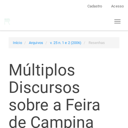
Navegação
Cadastro
Acesso
Principal
Conteúdo
Toggl
principal
naviga
Barra
Lateral
Início
Arquivos
v. 25 n. 1 e 2 (2006)
Resenhas
Múltiplos
Discursos
sobre a Feira
de Campina