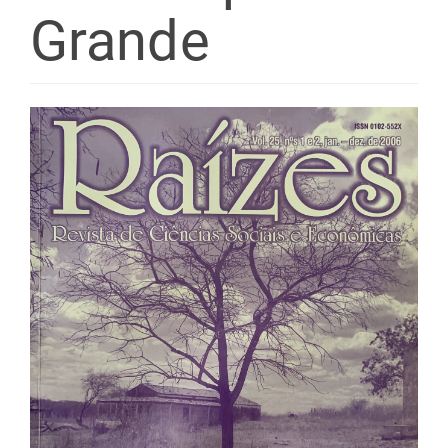
Grande
Barra
lateral
de
artigos