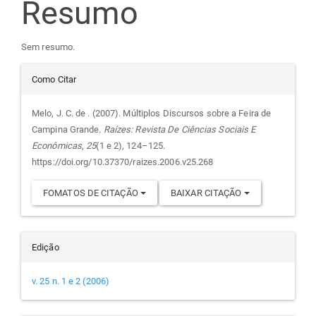
Resumo
artigo
Sem resumo.
principal
Detalhes
Como Citar
do
Melo, J. C. de . (2007). Múltiplos Discursos sobre a Feira de
Campina Grande.
Raízes: Revista De Ciências Sociais E
artigo
Econômicas
,
25
(1 e 2), 124–125.
https://doi.org/10.37370/raizes.2006.v25.268
FOMATOS DE CITAÇÃO
BAIXAR CITAÇÃO
Edição
v. 25 n. 1 e 2 (2006)