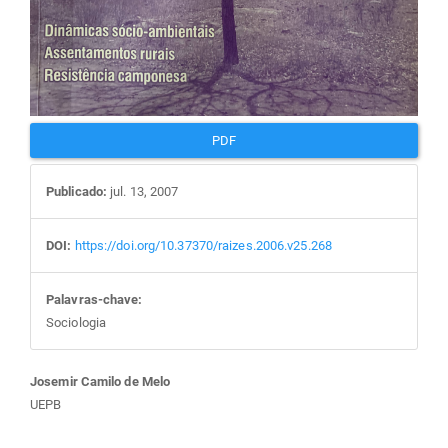
PDF
Publicado:
jul. 13, 2007
DOI:
https://doi.org/10.37370/raizes.2006.v25.268
Palavras-chave:
Sociologia
Conteúdo
Josemir Camilo de Melo
UEPB
do