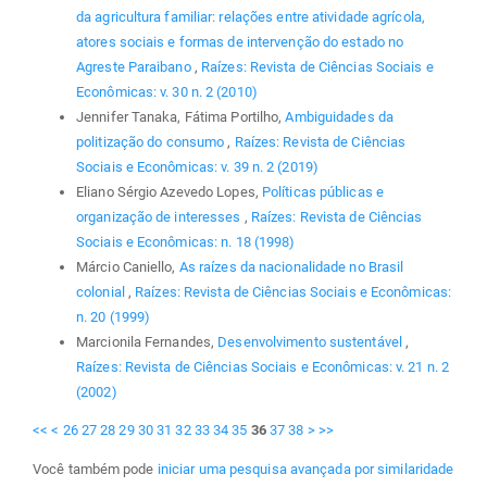
da agricultura familiar: relações entre atividade agrícola,
atores sociais e formas de intervenção do estado no
Agreste Paraibano
,
Raízes: Revista de Ciências Sociais e
Econômicas: v. 30 n. 2 (2010)
Jennifer Tanaka, Fátima Portilho,
Ambiguidades da
politização do consumo
,
Raízes: Revista de Ciências
Sociais e Econômicas: v. 39 n. 2 (2019)
Eliano Sérgio Azevedo Lopes,
Políticas públicas e
organização de interesses
,
Raízes: Revista de Ciências
Sociais e Econômicas: n. 18 (1998)
Márcio Caniello,
As raízes da nacionalidade no Brasil
colonial
,
Raízes: Revista de Ciências Sociais e Econômicas:
n. 20 (1999)
Marcionila Fernandes,
Desenvolvimento sustentável
,
Raízes: Revista de Ciências Sociais e Econômicas: v. 21 n. 2
(2002)
<<
<
26
27
28
29
30
31
32
33
34
35
36
37
38
>
>>
Você também pode
iniciar uma pesquisa avançada por similaridade