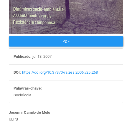
PDF
Publicado:
jul 13, 2007
DOI:
https://doi.org/10.37370/raizes.2006.v25.268
Palavras-chave:
Sociologia
Conteúdo
Josemir Camilo de Melo
UEPB
do