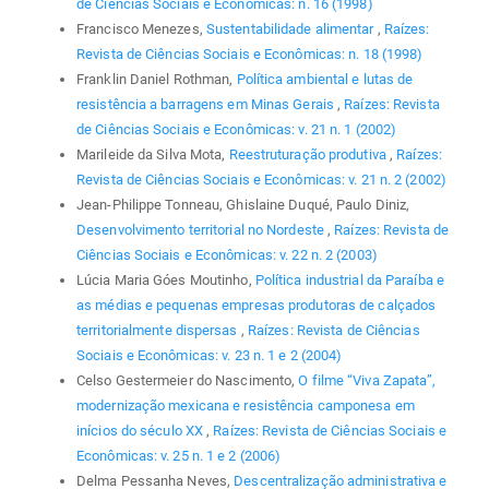
de Ciências Sociais e Econômicas: n. 16 (1998)
Francisco Menezes,
Sustentabilidade alimentar
,
Raízes:
Revista de Ciências Sociais e Econômicas: n. 18 (1998)
Franklin Daniel Rothman,
Política ambiental e lutas de
resistência a barragens em Minas Gerais
,
Raízes: Revista
de Ciências Sociais e Econômicas: v. 21 n. 1 (2002)
Marileide da Silva Mota,
Reestruturação produtiva
,
Raízes:
Revista de Ciências Sociais e Econômicas: v. 21 n. 2 (2002)
Jean-Philippe Tonneau, Ghislaine Duqué, Paulo Diniz,
Desenvolvimento territorial no Nordeste
,
Raízes: Revista de
Ciências Sociais e Econômicas: v. 22 n. 2 (2003)
Lúcia Maria Góes Moutinho,
Política industrial da Paraíba e
as médias e pequenas empresas produtoras de calçados
territorialmente dispersas
,
Raízes: Revista de Ciências
Sociais e Econômicas: v. 23 n. 1 e 2 (2004)
Celso Gestermeier do Nascimento,
O filme “Viva Zapata”,
modernização mexicana e resistência camponesa em
inícios do século XX
,
Raízes: Revista de Ciências Sociais e
Econômicas: v. 25 n. 1 e 2 (2006)
Delma Pessanha Neves,
Descentralização administrativa e