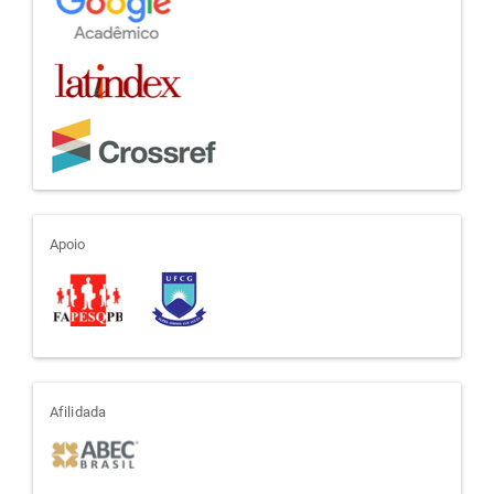
apoio
Apoio
afiliada
Afilidada