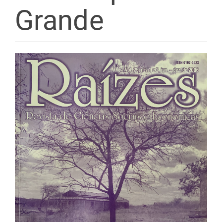
Grande
Barra
lateral
de
artigos