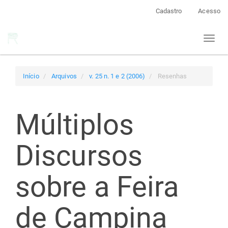
Navegação
Cadastro
Acesso
Principal
Conteúdo
Toggl
principal
naviga
Barra
Lateral
Início
Arquivos
v. 25 n. 1 e 2 (2006)
Resenhas
Múltiplos
Discursos
sobre a Feira
de Campina