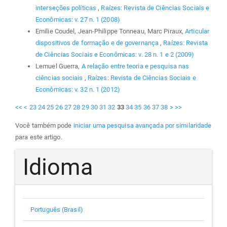
interseções políticas
,
Raízes: Revista de Ciências Sociais e
Econômicas: v. 27 n. 1 (2008)
Emilie Coudel, Jean-Philippe Tonneau, Marc Piraux,
Articular
dispositivos de formação e de governança
,
Raízes: Revista
de Ciências Sociais e Econômicas: v. 28 n. 1 e 2 (2009)
Lemuel Guerra,
A relação entre teoria e pesquisa nas
ciências sociais
,
Raízes: Revista de Ciências Sociais e
Econômicas: v. 32 n. 1 (2012)
<<
<
23
24
25
26
27
28
29
30
31
32
33
34
35
36
37
38
>
>>
Você também pode
iniciar uma pesquisa avançada por similaridade
para este artigo.
Idioma
Português (Brasil)