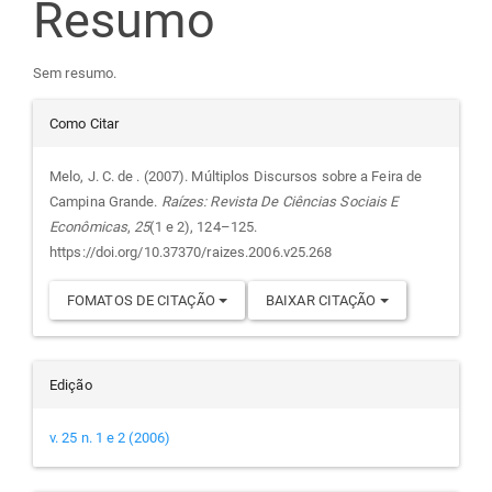
Resumo
artigo
Sem resumo.
principal
Detalhes
Como Citar
do
Melo, J. C. de . (2007). Múltiplos Discursos sobre a Feira de
Campina Grande.
Raízes: Revista De Ciências Sociais E
artigo
Econômicas
,
25
(1 e 2), 124–125.
https://doi.org/10.37370/raizes.2006.v25.268
FOMATOS DE CITAÇÃO
BAIXAR CITAÇÃO
Edição
v. 25 n. 1 e 2 (2006)