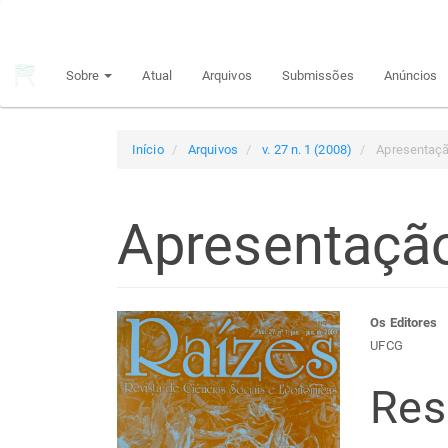
Navegação
Principal
Conteúdo
Sobre
Atual
Arquivos
Submissões
Anúncios
principal
Barra
Lateral
Início
Arquivos
v. 27 n. 1 (2008)
Apresentaç
Apresentaçã
Barra
Con
Os Editores
UFCG
lateral
do
Re
de
arti