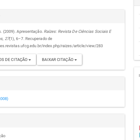
cipal
alhes
r
s. (2009). Apresentação.
Raízes: Revista De Ciências Sociais E
as
,
27
(1), 6–7. Recuperado de
go
zes.revistas.ufcg.edu.br/index.php/raizes/article/view/283
S DE CITAÇÃO
BAIXAR CITAÇÃO
(2008)
ção