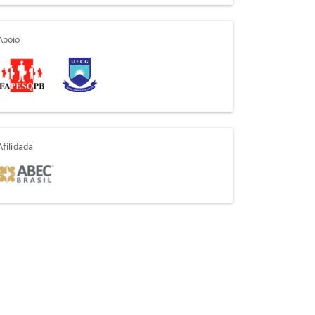
apoio
Apoio
afiliada
Afilidada