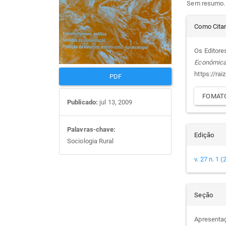
Sem resumo.
artigos
prin
Det
Como Cita
do
Os Editore
Econômic
arti
https://rai
PDF
FOMATO
Publicado:
jul 13, 2009
Palavras-chave:
Edição
Sociologia Rural
v. 27 n. 1 
Seção
Apresenta