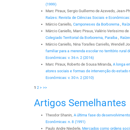
(1999)
Marc Piraux, Sergio Guillermo de Azevedo, Jean-P
Raízes: Revista de Ciências Sociais e Econômicas: v
Márcio Caniello,
Camponeses da Borborema
,
Raíz
Márcio Caniello, Marc Piraux, Valério Veríssimo d
Colegiado Territorial da Borborema, Paraíba
,
Raízes
Márcio Caniello, Nina Toralles Caniello, Wendell J
familiar para a merenda escolar no território rural
Econômicas: v. 36 n. 2 (2016)
Marc Piraux, Roberto de Sousa Miranda,
A longa em
atores sociais e formas de intervenção do estado
Econômicas: v. 30 n. 2 (2010)
1
2
>
>>
Artigos Semelhantes
Theodor Shanin,
A última fase do desenvolviment
Econômicas: n. 8 (1991)
Paulo Andre Niederle,
Mercados como ordens soci