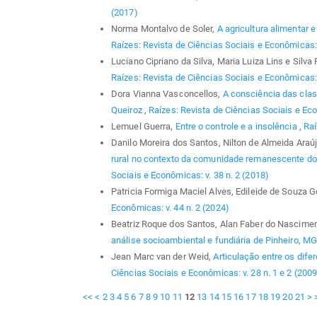
(2017)
Norma Montalvo de Soler,
A agricultura alimentar e
Raízes: Revista de Ciências Sociais e Econômicas:
Luciano Cipriano da Silva, Maria Luiza Lins e Silva 
Raízes: Revista de Ciências Sociais e Econômicas: 
Dora Vianna Vasconcellos,
A consciência das clas
Queiroz
,
Raízes: Revista de Ciências Sociais e Eco
Lemuel Guerra,
Entre o controle e a insolência
,
Raí
Danilo Moreira dos Santos, Nilton de Almeida Araúj
rural no contexto da comunidade remanescente d
Sociais e Econômicas: v. 38 n. 2 (2018)
Patricia Formiga Maciel Alves, Edileide de Souza G
Econômicas: v. 44 n. 2 (2024)
Beatriz Roque dos Santos, Alan Faber do Nascimen
análise socioambiental e fundiária de Pinheiro, M
Jean Marc van der Weid,
Articulação entre os dif
Ciências Sociais e Econômicas: v. 28 n. 1 e 2 (2009
<<
<
2
3
4
5
6
7
8
9
10
11
12
13
14
15
16
17
18
19
20
21
>