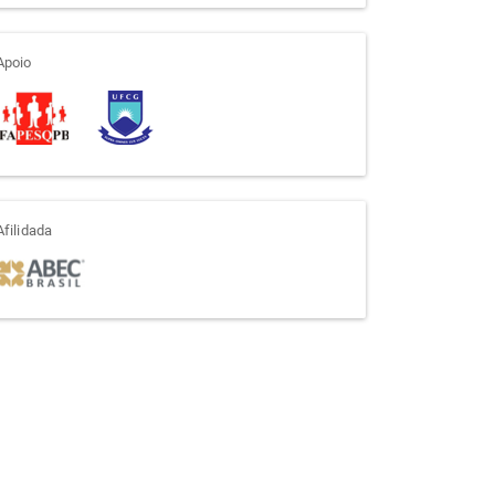
apoio
Apoio
afiliada
Afilidada