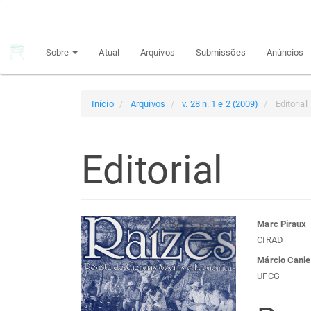
Navegação
Principal
Conteúdo
Sobre
Atual
Arquivos
Submissões
Anúncios
principal
Barra
Lateral
Início
Arquivos
v. 28 n. 1 e 2 (2009)
Editorial
Editorial
Barra
Con
Marc Piraux
CIRAD
lateral
do
Márcio Canie
UFCG
de
arti