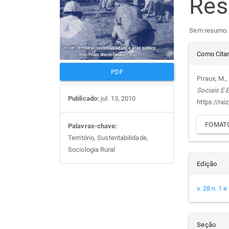
Re
artigos
prin
Sem resumo.
Det
Como Cita
do
PDF
Piraux, M., 
Sociais E
arti
Publicado:
jul. 13, 2010
https://rai
FOMATO
Palavras-chave:
Território, Sustentabilidade,
Sociologia Rural
Edição
v. 28 n. 1 
Seção