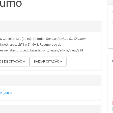
sumo
cipal
alhes
r
& Caniello, M. . (2010). Editorial.
Raízes: Revista De Ciências
 Econômicas
,
28
(1 e 2), 6–8. Recuperado de
go
zes.revistas.ufcg.edu.br/index.php/raizes/article/view/294
S DE CITAÇÃO
BAIXAR CITAÇÃO
e 2 (2009)