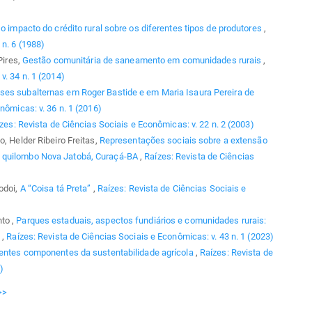
 o impacto do crédito rural sobre os diferentes tipos de produtores
,
 n. 6 (1988)
Pires,
Gestão comunitária de saneamento em comunidades rurais
,
v. 34 n. 1 (2014)
ses subalternas em Roger Bastide e em Maria Isaura Pereira de
nômicas: v. 36 n. 1 (2016)
zes: Revista de Ciências Sociais e Econômicas: v. 22 n. 2 (2003)
o, Helder Ribeiro Freitas,
Representações sociais sobre a extensão
o quilombo Nova Jatobá, Curaçá-BA
,
Raízes: Revista de Ciências
odoi,
A “Coisa tá Preta”
,
Raízes: Revista de Ciências Sociais e
to ,
Parques estaduais, aspectos fundiários e comunidades rurais:
G
,
Raízes: Revista de Ciências Sociais e Econômicas: v. 43 n. 1 (2023)
erentes componentes da sustentabilidade agrícola
,
Raízes: Revista de
)
>>