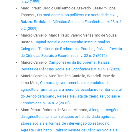
n. 20 (1999)
Marc Piraux, Sergio Guillermo de Azevedo, Jean-Philippe
Tonneau,
Os mediadores, os políticos e a sociedade civil
,
Raízes: Revista de Ciências Sociais e Econômicas: v. 28 n. 1
e 2 (2009)
Márcio Caniello, Marc Piraux, Valério Veríssimo de Souza
Bastos,
Capital social e desempenho institucional no
Colegiado Territorial da Borborema, Paraíba
,
Raízes: Revista
de Ciências Sociais e Econômicas: v. 32 n. 2 (2012)
Márcio Caniello,
Camponeses da Borborema
,
Raízes:
Revista de Ciências Sociais e Econômicas: v. 43 n. 1 (2023)
Márcio Caniello, Nina Toralles Caniello, Wendell José de
Lima Melo,
Compras governamentais de produtos da
agricultura familiar para a merenda escolar no território rural
do Seridó paraibano
,
Raízes: Revista de Ciências Sociais e
Econômicas: v. 36 n. 2 (2016)
Marc Piraux, Roberto de Sousa Miranda,
A longa emergência
da agricultura familiar: relações entre atividade agrícola,
atores sociais e formas de intervenção do estado no
Agreste Paraibano
,
Raízes: Revista de Ciências Sociais e