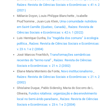
Raízes: Revista de Ciências Sociais e Econômicas: v. 41 n. 2
(2021)
Mélanie Doyon, Louis-Philippe Blanchette , Isabelle
Prud’homme , Juan-Luis Klein,
Uma comunidade nutridora
em Saint Camille (Quebec, Canadá)
,
Raízes: Revista de
Ciências Sociais e Econômicas: v. 42 n. 1 (2022)
Luis Henrique Cunha,
Da “tragédia dos comuns” à ecologia
política
,
Raízes: Revista de Ciências Sociais e Econômicas:
v. 23 n. 1 e 2 (2004)
José Marcos Froehlich,
Transformações semânticas
recentes do “termo rural”
,
Raízes: Revista de Ciências
Sociais e Econômicas: v. 21 n. 2 (2002)
Eliane Maria Monteiro da Fonte,
Novo institucionalismo
,
Raízes: Revista de Ciências Sociais e Econômicas: v. 21 n. 2
(2002)
Ghislaine Duque, Pablo Sidersky, Maria do Socorro de L.
Oliveira,
Fundos rotativos: organização e desenvolvimento
local no Semi-árido paraibano
,
Raízes: Revista de Ciências
Sociais e Econômicas: v. 23 n. 1 e 2 (2004)