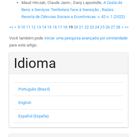
Maud Hirczak, Claude Janin , Dany Lapostolle,
A Cesta de
Bens e Serviços Territoriais face à transição
,
Raízes:
Revista de Ciências Sociais e Econômicas: v. 42 n. 1 (2022)
<<
<
9
10
11
12
13
14
15
16
17
18
19
20
21
22
23
24
25
26
27
28
>
>>
Você também pode
iniciar uma pesquisa avançada por similaridade
para este artigo.
Idioma
Português (Brasil)
English
Español (España)