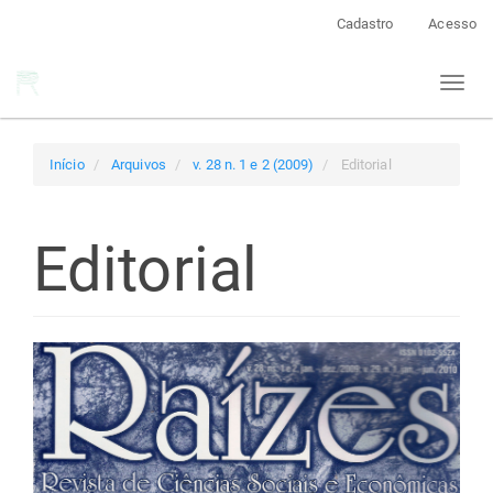
Navegação
Cadastro
Acesso
Principal
Conteúdo
Toggl
principal
naviga
Barra
Lateral
Início
Arquivos
v. 28 n. 1 e 2 (2009)
Editorial
Editorial
Barra
lateral
de