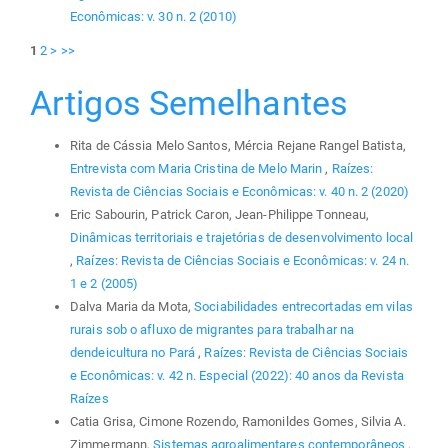
Econômicas: v. 30 n. 2 (2010)
1
2
>
>>
Artigos Semelhantes
Rita de Cássia Melo Santos, Mércia Rejane Rangel Batista,
Entrevista com Maria Cristina de Melo Marin
,
Raízes:
Revista de Ciências Sociais e Econômicas: v. 40 n. 2 (2020)
Eric Sabourin, Patrick Caron, Jean-Philippe Tonneau,
Dinâmicas territoriais e trajetórias de desenvolvimento local
,
Raízes: Revista de Ciências Sociais e Econômicas: v. 24 n.
1 e 2 (2005)
Dalva Maria da Mota,
Sociabilidades entrecortadas em vilas
rurais sob o afluxo de migrantes para trabalhar na
dendeicultura no Pará
,
Raízes: Revista de Ciências Sociais
e Econômicas: v. 42 n. Especial (2022): 40 anos da Revista
Raízes
Catia Grisa, Cimone Rozendo, Ramonildes Gomes, Silvia A.
Zimmermann,
Sistemas agroalimentares contemporâneos
,