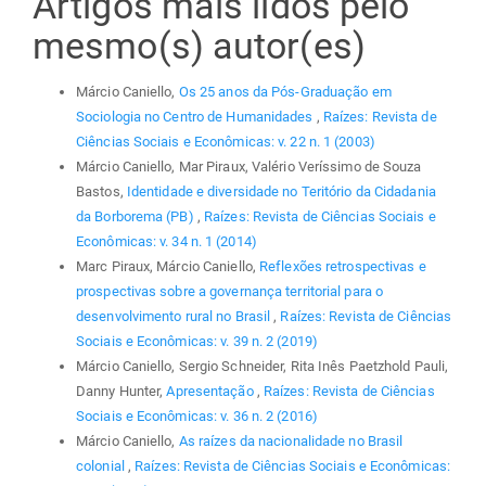
Artigos mais lidos pelo
mesmo(s) autor(es)
Márcio Caniello,
Os 25 anos da Pós-Graduação em
Sociologia no Centro de Humanidades
,
Raízes: Revista de
Ciências Sociais e Econômicas: v. 22 n. 1 (2003)
Márcio Caniello, Mar Piraux, Valério Veríssimo de Souza
Bastos,
Identidade e diversidade no Teritório da Cidadania
da Borborema (PB)
,
Raízes: Revista de Ciências Sociais e
Econômicas: v. 34 n. 1 (2014)
Marc Piraux, Márcio Caniello,
Reflexões retrospectivas e
prospectivas sobre a governança territorial para o
desenvolvimento rural no Brasil
,
Raízes: Revista de Ciências
Sociais e Econômicas: v. 39 n. 2 (2019)
Márcio Caniello, Sergio Schneider, Rita Inês Paetzhold Pauli,
Danny Hunter,
Apresentação
,
Raízes: Revista de Ciências
Sociais e Econômicas: v. 36 n. 2 (2016)
Márcio Caniello,
As raízes da nacionalidade no Brasil
colonial
,
Raízes: Revista de Ciências Sociais e Econômicas: