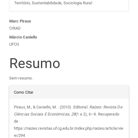
Território, Sustentabilidade, Sociologia Rural
Conteúdo
Marc Piraux
CIRAD
do
Márcio Caniello
UFCG
artigo
Resumo
principal
Sem resumo.
Detalhes
Como Citar
do
Piraux, M., & Caniello, M. . (2010). Editorial.
Raízes: Revista De
Ciências Sociais E Econômicas
,
28
(1 e 2), 6–8. Recuperado
artigo
de
https://raizes.revistas.ufcg.edu.br/index.php/raizes/article/vie
w/294