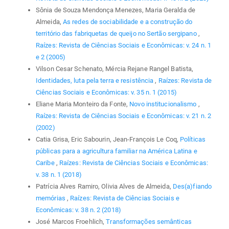
Sônia de Souza Mendonça Menezes, Maria Geralda de
Almeida,
As redes de sociabilidade e a construção do
território das fabriquetas de queijo no Sertão sergipano
,
Raízes: Revista de Ciências Sociais e Econômicas: v. 24 n. 1
e 2 (2005)
Vilson Cesar Schenato, Mércia Rejane Rangel Batista,
Identidades, luta pela terra e resistência
,
Raízes: Revista de
Ciências Sociais e Econômicas: v. 35 n. 1 (2015)
Eliane Maria Monteiro da Fonte,
Novo institucionalismo
,
Raízes: Revista de Ciências Sociais e Econômicas: v. 21 n. 2
(2002)
Catia Grisa, Eric Sabourin, Jean-François Le Coq,
Políticas
públicas para a agricultura familiar na América Latina e
Caribe
,
Raízes: Revista de Ciências Sociais e Econômicas:
v. 38 n. 1 (2018)
Patrícia Alves Ramiro, Olivia Alves de Almeida,
Des(a)fiando
memórias
,
Raízes: Revista de Ciências Sociais e
Econômicas: v. 38 n. 2 (2018)
José Marcos Froehlich,
Transformações semânticas