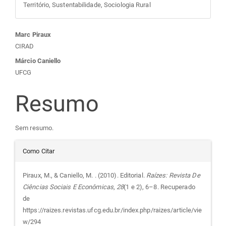
Território, Sustentabilidade, Sociologia Rural
Conteúdo
Marc Piraux
CIRAD
do
Márcio Caniello
UFCG
artigo
Resumo
principal
Sem resumo.
Detalhes
Como Citar
do
Piraux, M., & Caniello, M. . (2010). Editorial.
Raízes: Revista De
Ciências Sociais E Econômicas
,
28
(1 e 2), 6–8. Recuperado
artigo
de
https://raizes.revistas.ufcg.edu.br/index.php/raizes/article/vie
w/294