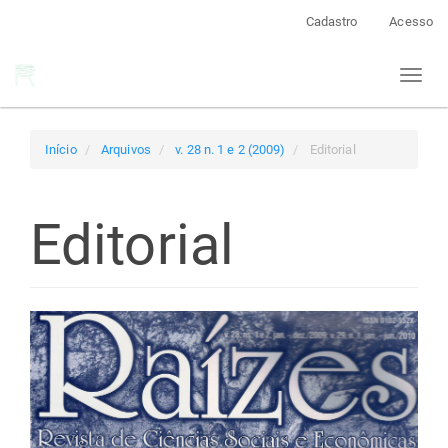
Navegação
Cadastro
Acesso
Principal
Conteúdo
Toggl
principal
naviga
Barra
Lateral
Início
Arquivos
v. 28 n. 1 e 2 (2009)
Editorial
Editorial
Barra
lateral
de