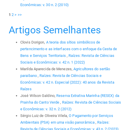
Econômicas: v. 30 n. 2 (2010)
1
2
>
>>
Artigos Semelhantes
Clovis Dorigon,
A teoria dos sítios simbólicos de
pertencimento e as interfaces com o enfoque da Cesta de
Bens e Serviços Territoriais
,
Raízes: Revista de Ciências
Sociais e Econômicas: v. 42 n. 1 (2022)
Marilda Aparecida de Menezes,
Agricultores do sertão
paraibano
,
Raízes: Revista de Ciências Sociais e
Econômicas: v. 42 n. Especial (2022): 40 anos da Revista
Raízes
José Wilson Galdino,
Reserva Extrativa Marinha (RESEX) da
Prainha do Canto Verde
,
Raízes: Revista de Ciências Sociais
e Econômicas: v. 32 n. 2 (2012)
Sérgio Luiz de Oliveira Vilela,
O Pagamento por Serviços
Ambientais (PSA) em uma visão panorâmica
,
Raízes:
Revista de Ciências Sociais e Econômicas: v. 43 n. 2 (2023)