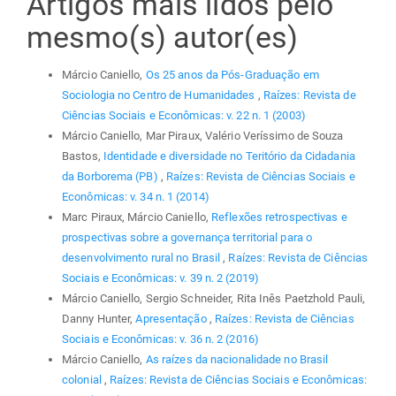
Artigos mais lidos pelo
mesmo(s) autor(es)
Márcio Caniello,
Os 25 anos da Pós-Graduação em
Sociologia no Centro de Humanidades
,
Raízes: Revista de
Ciências Sociais e Econômicas: v. 22 n. 1 (2003)
Márcio Caniello, Mar Piraux, Valério Veríssimo de Souza
Bastos,
Identidade e diversidade no Teritório da Cidadania
da Borborema (PB)
,
Raízes: Revista de Ciências Sociais e
Econômicas: v. 34 n. 1 (2014)
Marc Piraux, Márcio Caniello,
Reflexões retrospectivas e
prospectivas sobre a governança territorial para o
desenvolvimento rural no Brasil
,
Raízes: Revista de Ciências
Sociais e Econômicas: v. 39 n. 2 (2019)
Márcio Caniello, Sergio Schneider, Rita Inês Paetzhold Pauli,
Danny Hunter,
Apresentação
,
Raízes: Revista de Ciências
Sociais e Econômicas: v. 36 n. 2 (2016)
Márcio Caniello,
As raízes da nacionalidade no Brasil
colonial
,
Raízes: Revista de Ciências Sociais e Econômicas: