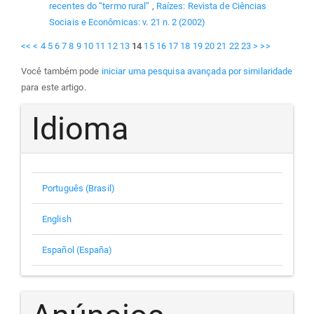
recentes do “termo rural”
,
Raízes: Revista de Ciências
Sociais e Econômicas: v. 21 n. 2 (2002)
<<
<
4
5
6
7
8
9
10
11
12
13
14
15
16
17
18
19
20
21
22
23
>
>>
Você também pode
iniciar uma pesquisa avançada por similaridade
para este artigo.
Idioma
Português (Brasil)
English
Español (España)