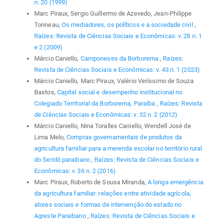
n. 20 (1999)
Marc Piraux, Sergio Guillermo de Azevedo, Jean-Philippe
Tonneau,
Os mediadores, os políticos e a sociedade civil
,
Raízes: Revista de Ciências Sociais e Econômicas: v. 28 n. 1
e 2 (2009)
Márcio Caniello,
Camponeses da Borborema
,
Raízes:
Revista de Ciências Sociais e Econômicas: v. 43 n. 1 (2023)
Márcio Caniello, Marc Piraux, Valério Veríssimo de Souza
Bastos,
Capital social e desempenho institucional no
Colegiado Territorial da Borborema, Paraíba
,
Raízes: Revista
de Ciências Sociais e Econômicas: v. 32 n. 2 (2012)
Márcio Caniello, Nina Toralles Caniello, Wendell José de
Lima Melo,
Compras governamentais de produtos da
agricultura familiar para a merenda escolar no território rural
do Seridó paraibano
,
Raízes: Revista de Ciências Sociais e
Econômicas: v. 36 n. 2 (2016)
Marc Piraux, Roberto de Sousa Miranda,
A longa emergência
da agricultura familiar: relações entre atividade agrícola,
atores sociais e formas de intervenção do estado no
Agreste Paraibano
,
Raízes: Revista de Ciências Sociais e