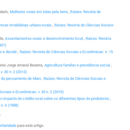
Marin,
Mulheres rurais em lutas pela terra
,
Raízes: Revista de
icas imobiliárias urbano-rurais
,
Raízes: Revista de Ciências Sociais
te,
Assentamentos rurais e desenvolvimento local
,
Raízes: Revista
007)
r e decidir
,
Raízes: Revista de Ciências Sociais e Econômicas: n. 15
ônio Jorge Amaral Bezerra,
Agricultura familiar e previdência social
,
v. 30 n. 2 (2010)
o do pensamento de Marx
,
Raízes: Revista de Ciências Sociais e
Sociais e Econômicas: v. 30 n. 2 (2010)
 o impacto do crédito rural sobre os diferentes tipos de produtores
,
 n. 6 (1988)
>
milaridade
para este artigo.