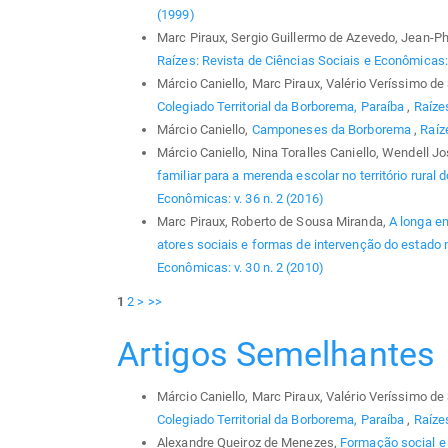
(1999)
Marc Piraux, Sergio Guillermo de Azevedo, Jean-P
Raízes: Revista de Ciências Sociais e Econômicas: v
Márcio Caniello, Marc Piraux, Valério Veríssimo d
Colegiado Territorial da Borborema, Paraíba
,
Raízes
Márcio Caniello,
Camponeses da Borborema
,
Raíz
Márcio Caniello, Nina Toralles Caniello, Wendell J
familiar para a merenda escolar no território rural
Econômicas: v. 36 n. 2 (2016)
Marc Piraux, Roberto de Sousa Miranda,
A longa em
atores sociais e formas de intervenção do estado
Econômicas: v. 30 n. 2 (2010)
1
2
>
>>
Artigos Semelhantes
Márcio Caniello, Marc Piraux, Valério Veríssimo d
Colegiado Territorial da Borborema, Paraíba
,
Raízes
Alexandre Queiroz de Menezes,
Formação social e 