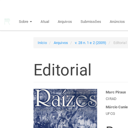
Navegação
Principal
Conteúdo
Sobre
Atual
Arquivos
Submissões
Anúncios
principal
Barra
Lateral
Início
Arquivos
v. 28 n. 1 e 2 (2009)
Editorial
Editorial
Barra
Con
Marc Piraux
CIRAD
lateral
do
Márcio Canie
UFCG
de
arti