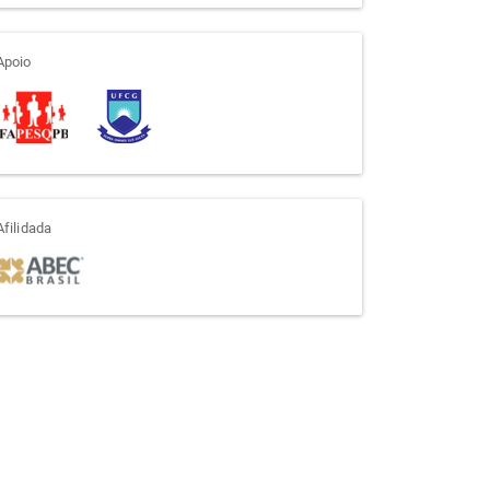
apoio
Apoio
afiliada
Afilidada