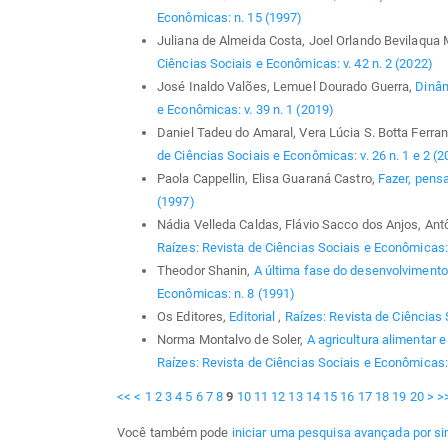
Econômicas: n. 15 (1997)
Juliana de Almeida Costa, Joel Orlando Bevilaqua 
Ciências Sociais e Econômicas: v. 42 n. 2 (2022)
José Inaldo Valões, Lemuel Dourado Guerra,
Dinâm
e Econômicas: v. 39 n. 1 (2019)
Daniel Tadeu do Amaral, Vera Lúcia S. Botta Ferran
de Ciências Sociais e Econômicas: v. 26 n. 1 e 2 (2
Paola Cappellin, Elisa Guaraná Castro,
Fazer, pensa
(1997)
Nádia Velleda Caldas, Flávio Sacco dos Anjos, Ant
Raízes: Revista de Ciências Sociais e Econômicas: 
Theodor Shanin,
A última fase do desenvolviment
Econômicas: n. 8 (1991)
Os Editores,
Editorial
,
Raízes: Revista de Ciências 
Norma Montalvo de Soler,
A agricultura alimentar e
Raízes: Revista de Ciências Sociais e Econômicas:
<<
<
1
2
3
4
5
6
7
8
9
10
11
12
13
14
15
16
17
18
19
20
>
>
Você também pode
iniciar uma pesquisa avançada por si