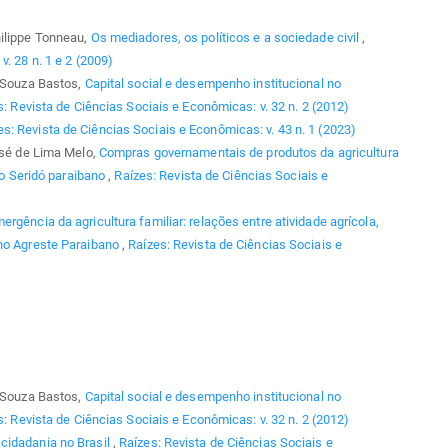
hilippe Tonneau,
Os mediadores, os políticos e a sociedade civil
,
. 28 n. 1 e 2 (2009)
e Souza Bastos,
Capital social e desempenho institucional no
: Revista de Ciências Sociais e Econômicas: v. 32 n. 2 (2012)
es: Revista de Ciências Sociais e Econômicas: v. 43 n. 1 (2023)
osé de Lima Melo,
Compras governamentais de produtos da agricultura
 do Seridó paraibano
,
Raízes: Revista de Ciências Sociais e
ergência da agricultura familiar: relações entre atividade agrícola,
 no Agreste Paraibano
,
Raízes: Revista de Ciências Sociais e
e Souza Bastos,
Capital social e desempenho institucional no
: Revista de Ciências Sociais e Econômicas: v. 32 n. 2 (2012)
cidadania no Brasil
,
Raízes: Revista de Ciências Sociais e