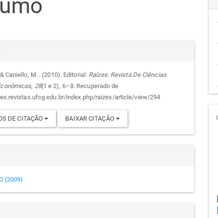
sumo
cipal
alhes
r
& Caniello, M. . (2010). Editorial.
Raízes: Revista De Ciências
 Econômicas
,
28
(1 e 2), 6–8. Recuperado de
go
zes.revistas.ufcg.edu.br/index.php/raizes/article/view/294
S DE CITAÇÃO
BAIXAR CITAÇÃO
e 2 (2009)