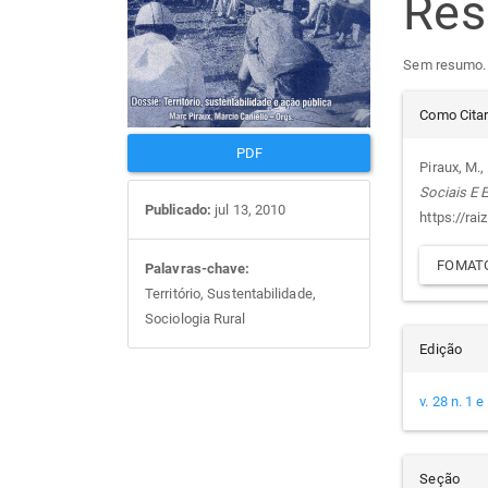
Re
artigos
prin
Sem resumo.
Det
Como Cita
do
PDF
Piraux, M., 
Sociais E
arti
Publicado:
jul 13, 2010
https://rai
FOMATO
Palavras-chave:
Território, Sustentabilidade,
Sociologia Rural
Edição
v. 28 n. 1 
Seção