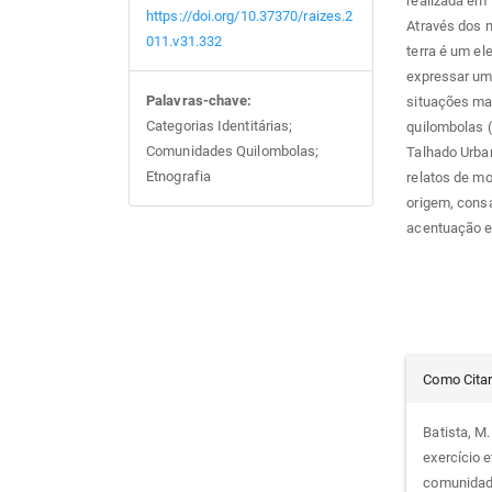
realizada em 
https://doi.org/10.37370/raizes.2
Através dos m
011.v31.332
terra é um el
expressar uma
Palavras-chave:
situações ma
Categorias Identitárias;
quilombolas (
Comunidades Quilombolas;
Talhado Urba
Etnografia
relatos de m
origem, cons
acentuação e
Det
Como Cita
do
Batista, M.
exercício 
arti
comunidad