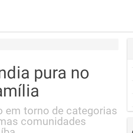
ndia pura no
mília
o em torno de categorias
gumas comunidades
íba