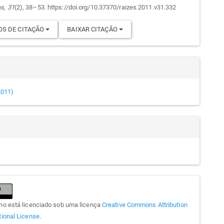
as
,
31
(2), 38–53. https://doi.org/10.37370/raizes.2011.v31.332
S DE CITAÇÃO
BAIXAR CITAÇÃO
(2011)
lho está licenciado sob uma licença
Creative Commons Attribution
tional License
.