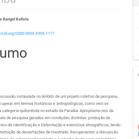
teúdo
e Rangel Batista
/orcid.org/0000-0003-4995-1117
sumo
go
cipal
iscussão instaurada no âmbito de um projeto coletivo de pesquisa,
uperar, em termos históricos e antropológicos, como vem se
a categoria quilombola no estado da Paraíba. Apropriamo-nos de
iais de pesquisa gerados em condições distintas: produção de
nico de Identificação e Delimitação e exercícios etnográficos, tendo
onstrução de dissertações de mestrado. Recuperamos a discussão