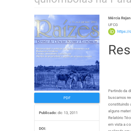
Barra
Con
Mércia Rejan
UFCG
lateral
do
https:/
Re
de
arti
artigos
prin
Partindo da d
buscamos rec
PDF
constituindo 
alguns mater
Publicado:
dic 13, 2011
Relatório Téc
em vista a c
DOI: