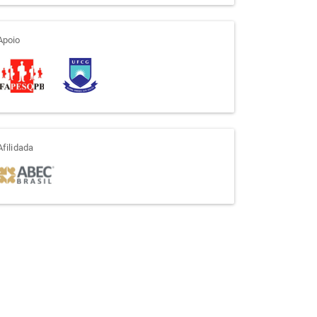
apoio
Apoio
afiliada
Afilidada