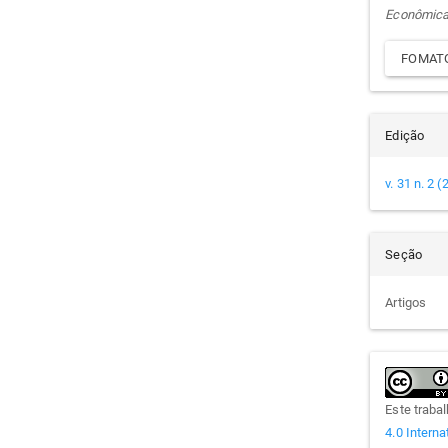
Econômic
FOMATO
Edição
v. 31 n. 2 
Seção
Artigos
Este traba
4.0 Interna