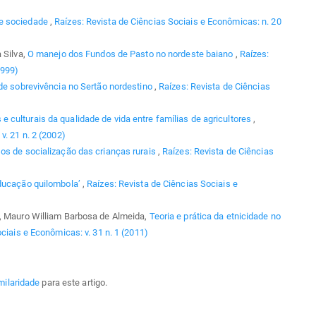
e sociedade
,
Raízes: Revista de Ciências Sociais e Econômicas: n. 20
 Silva,
O manejo dos Fundos de Pasto no nordeste baiano
,
Raízes:
1999)
 de sobrevivência no Sertão nordestino
,
Raízes: Revista de Ciências
e culturais da qualidade de vida entre famílias de agricultores
,
v. 21 n. 2 (2002)
os de socialização das crianças rurais
,
Raízes: Revista de Ciências
ducação quilombola’
,
Raízes: Revista de Ciências Sociais e
a, Mauro William Barbosa de Almeida,
Teoria e prática da etnicidade no
ciais e Econômicas: v. 31 n. 1 (2011)
milaridade
para este artigo.