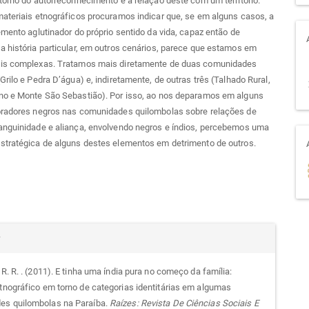
torno do autorreconhecimento e a relação deste com um território.
ateriais etnográficos procuramos indicar que, se em alguns casos, a
emento aglutinador do próprio sentido da vida, capaz então de
 história particular, em outros cenários, parece que estamos em
is complexas. Tratamos mais diretamente de duas comunidades
Grilo e Pedra D’água) e, indiretamente, de outras três (Talhado Rural,
no e Monte São Sebastião). Por isso, ao nos deparamos em alguns
oradores negros nas comunidades quilombolas sobre relações de
anguinidade e aliança, envolvendo negros e índios, percebemos uma
stratégica de alguns destes elementos em detrimento de outros.
alhes
r
 R. R. . (2011). E tinha uma índia pura no começo da família:
etnográfico em torno de categorias identitárias em algumas
go
es quilombolas na Paraíba.
Raízes: Revista De Ciências Sociais E