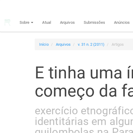
Navegação
Principal
Conteúdo
Sobre
Atual
Arquivos
Submissões
Anúncios
principal
Barra
Lateral
Início
Arquivos
v. 31 n. 2 (2011)
Artigos
E tinha uma í
começo da fa
exercício etnográfic
identitárias em al
quilombolas na Para