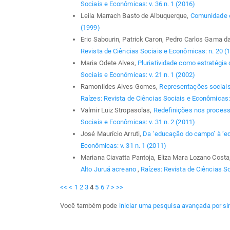
Sociais e Econômicas: v. 36 n. 1 (2016)
Leila Marrach Basto de Albuquerque,
Comunidade 
(1999)
Eric Sabourin, Patrick Caron, Pedro Carlos Gama da
Revista de Ciências Sociais e Econômicas: n. 20 (
Maria Odete Alves,
Pluriatividade como estratégia
Sociais e Econômicas: v. 21 n. 1 (2002)
Ramonildes Alves Gomes,
Representações sociais 
Raízes: Revista de Ciências Sociais e Econômicas: 
Valmir Luiz Stropasolas,
Redefinições nos process
Sociais e Econômicas: v. 31 n. 2 (2011)
José Maurício Arruti,
Da ‘educação do campo’ à ‘e
Econômicas: v. 31 n. 1 (2011)
Mariana Ciavatta Pantoja, Eliza Mara Lozano Cost
Alto Juruá acreano
,
Raízes: Revista de Ciências So
<<
<
1
2
3
4
5
6
7
>
>>
Você também pode
iniciar uma pesquisa avançada por si