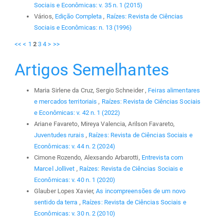
Sociais e Econômicas: v. 35 n. 1 (2015)
Vários,
Edição Completa
,
Raízes: Revista de Ciências
Sociais e Econômicas: n. 13 (1996)
<<
<
1
2
3
4
>
>>
Artigos Semelhantes
Maria Sirlene da Cruz, Sergio Schneider ,
Feiras alimentares
e mercados territoriais
,
Raízes: Revista de Ciências Sociais
e Econômicas: v. 42 n. 1 (2022)
Ariane Favareto, Mireya Valencia, Arilson Favareto,
Juventudes rurais
,
Raízes: Revista de Ciências Sociais e
Econômicas: v. 44 n. 2 (2024)
Cimone Rozendo, Alexsando Arbarotti,
Entrevista com
Marcel Jollivet
,
Raízes: Revista de Ciências Sociais e
Econômicas: v. 40 n. 1 (2020)
Glauber Lopes Xavier,
As incompreensões de um novo
sentido da terra
,
Raízes: Revista de Ciências Sociais e
Econômicas: v. 30 n. 2 (2010)