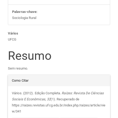
Palavras-chave:
Sociologia Rural
Conteúdo
Vários
UFCG
do
Resumo
artigo
Sem resumo.
principal
Detalhes
Como Citar
do
Vários. (2012). Edição Completa.
Raízes: Revista De Ciências
Sociais E Econômicas
,
32
(1). Recuperado de
artigo
https://raizes.revistas.ufcg.edu.br/index.php/raizes/article/vie
w/341