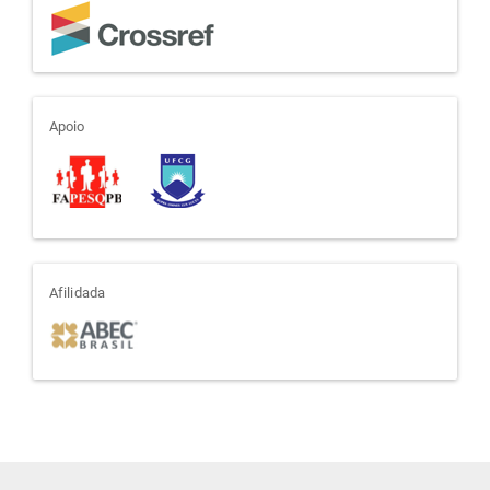
apoio
Apoio
afiliada
Afilidada