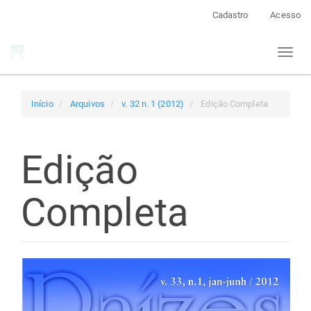
Navegação
Cadastro
Acesso
Principal
Conteúdo
Toggl
principal
naviga
Barra
Lateral
Início
Arquivos
v. 32 n. 1 (2012)
Edição Completa
Edição
Completa
Barra
lateral