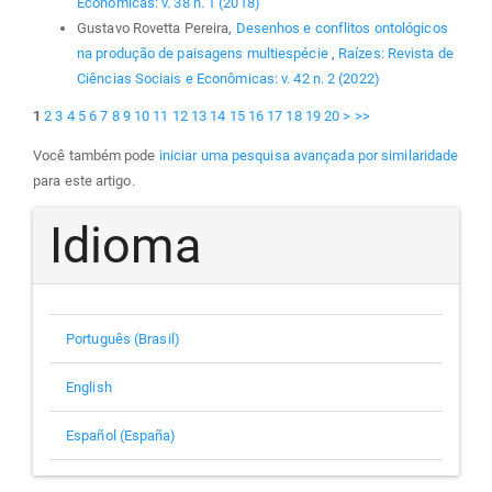
Econômicas: v. 38 n. 1 (2018)
Gustavo Rovetta Pereira,
Desenhos e conflitos ontológicos
na produção de paisagens multiespécie
,
Raízes: Revista de
Ciências Sociais e Econômicas: v. 42 n. 2 (2022)
1
2
3
4
5
6
7
8
9
10
11
12
13
14
15
16
17
18
19
20
>
>>
Você também pode
iniciar uma pesquisa avançada por similaridade
para este artigo.
Idioma
Português (Brasil)
English
Español (España)