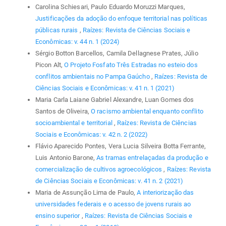
Carolina Schiesari, Paulo Eduardo Moruzzi Marques,
Justificações da adoção do enfoque territorial nas políticas
públicas rurais
,
Raízes: Revista de Ciências Sociais e
Econômicas: v. 44 n. 1 (2024)
Sérgio Botton Barcellos, Camila Dellagnese Prates, Júlio
Picon Alt,
O Projeto Fosfato Três Estradas no esteio dos
conflitos ambientais no Pampa Gaúcho
,
Raízes: Revista de
Ciências Sociais e Econômicas: v. 41 n. 1 (2021)
Maria Carla Laiane Gabriel Alexandre, Luan Gomes dos
Santos de Oliveira,
O racismo ambiental enquanto conflito
socioambiental e territorial
,
Raízes: Revista de Ciências
Sociais e Econômicas: v. 42 n. 2 (2022)
Flávio Aparecido Pontes, Vera Lucia Silveira Botta Ferrante,
Luis Antonio Barone,
As tramas entrelaçadas da produção e
comercialização de cultivos agroecológicos
,
Raízes: Revista
de Ciências Sociais e Econômicas: v. 41 n. 2 (2021)
Maria de Assunção Lima de Paulo,
A interiorização das
universidades federais e o acesso de jovens rurais ao
ensino superior
,
Raízes: Revista de Ciências Sociais e