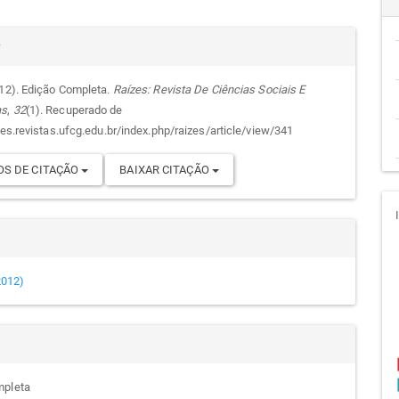
cipal
alhes
r
012). Edição Completa.
Raízes: Revista De Ciências Sociais E
as
,
32
(1). Recuperado de
go
zes.revistas.ufcg.edu.br/index.php/raizes/article/view/341
S DE CITAÇÃO
BAIXAR CITAÇÃO
(2012)
mpleta