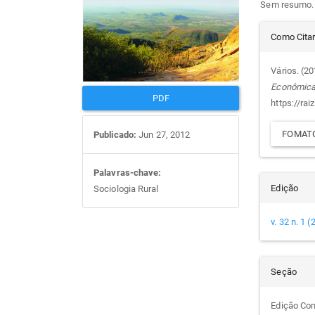
Sem resumo.
artigos
prin
Det
Como Cita
do
Vários. (2
Econômic
arti
PDF
https://rai
FOMATO
Publicado:
Jun 27, 2012
Palavras-chave:
Edição
Sociologia Rural
v. 32 n. 1 
Seção
Edição Co