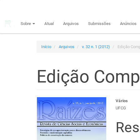
Navegação
Principal
Conteúdo
Sobre
Atual
Arquivos
Submissões
Anúncios
principal
Barra
Lateral
Início
Arquivos
v. 32 n. 1 (2012)
Edição Comp
Edição Comp
Barra
Con
Vários
UFCG
lateral
do
Re
de
arti