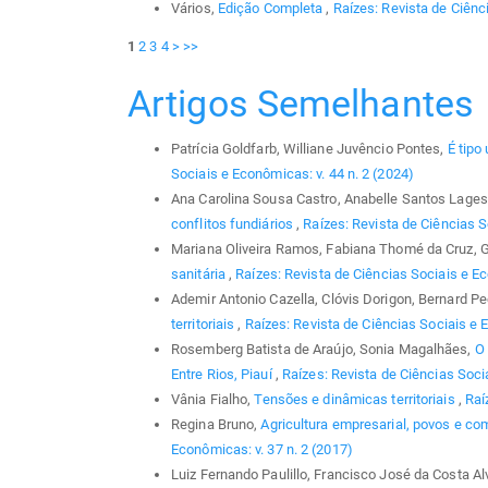
Vários,
Edição Completa
,
Raízes: Revista de Ciênci
1
2
3
4
>
>>
Artigos Semelhantes
Patrícia Goldfarb, Williane Juvêncio Pontes,
É tipo
Sociais e Econômicas: v. 44 n. 2 (2024)
Ana Carolina Sousa Castro, Anabelle Santos Lages,
conflitos fundiários
,
Raízes: Revista de Ciências S
Mariana Oliveira Ramos, Fabiana Thomé da Cruz, 
sanitária
,
Raízes: Revista de Ciências Sociais e Ec
Ademir Antonio Cazella, Clóvis Dorigon, Bernard P
territoriais
,
Raízes: Revista de Ciências Sociais e E
Rosemberg Batista de Araújo, Sonia Magalhães,
O 
Entre Rios, Piauí
,
Raízes: Revista de Ciências Soci
Vânia Fialho,
Tensões e dinâmicas territoriais
,
Raí
Regina Bruno,
Agricultura empresarial, povos e co
Econômicas: v. 37 n. 2 (2017)
Luiz Fernando Paulillo, Francisco José da Costa A