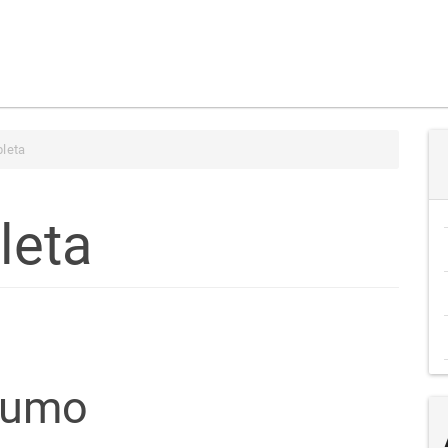
leta
leta
teúdo
sumo
go