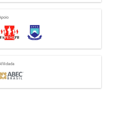
apoio
Apoio
afiliada
Afilidada