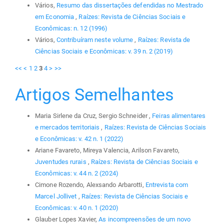
Vários,
Resumo das dissertações defendidas no Mestrado
em Economia
,
Raízes: Revista de Ciências Sociais e
Econômicas: n. 12 (1996)
Vários,
Contribuíram neste volume
,
Raízes: Revista de
Ciências Sociais e Econômicas: v. 39 n. 2 (2019)
<<
<
1
2
3
4
>
>>
Artigos Semelhantes
Maria Sirlene da Cruz, Sergio Schneider ,
Feiras alimentares
e mercados territoriais
,
Raízes: Revista de Ciências Sociais
e Econômicas: v. 42 n. 1 (2022)
Ariane Favareto, Mireya Valencia, Arilson Favareto,
Juventudes rurais
,
Raízes: Revista de Ciências Sociais e
Econômicas: v. 44 n. 2 (2024)
Cimone Rozendo, Alexsando Arbarotti,
Entrevista com
Marcel Jollivet
,
Raízes: Revista de Ciências Sociais e
Econômicas: v. 40 n. 1 (2020)
Glauber Lopes Xavier,
As incompreensões de um novo