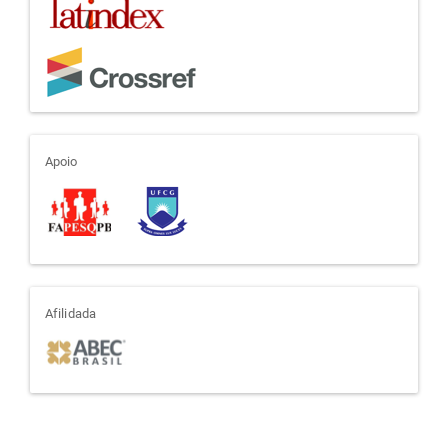
apoio
Apoio
afiliada
Afilidada