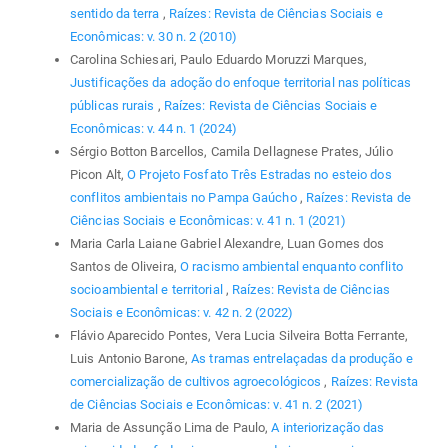
sentido da terra
,
Raízes: Revista de Ciências Sociais e
Econômicas: v. 30 n. 2 (2010)
Carolina Schiesari, Paulo Eduardo Moruzzi Marques,
Justificações da adoção do enfoque territorial nas políticas
públicas rurais
,
Raízes: Revista de Ciências Sociais e
Econômicas: v. 44 n. 1 (2024)
Sérgio Botton Barcellos, Camila Dellagnese Prates, Júlio
Picon Alt,
O Projeto Fosfato Três Estradas no esteio dos
conflitos ambientais no Pampa Gaúcho
,
Raízes: Revista de
Ciências Sociais e Econômicas: v. 41 n. 1 (2021)
Maria Carla Laiane Gabriel Alexandre, Luan Gomes dos
Santos de Oliveira,
O racismo ambiental enquanto conflito
socioambiental e territorial
,
Raízes: Revista de Ciências
Sociais e Econômicas: v. 42 n. 2 (2022)
Flávio Aparecido Pontes, Vera Lucia Silveira Botta Ferrante,
Luis Antonio Barone,
As tramas entrelaçadas da produção e
comercialização de cultivos agroecológicos
,
Raízes: Revista
de Ciências Sociais e Econômicas: v. 41 n. 2 (2021)
Maria de Assunção Lima de Paulo,
A interiorização das