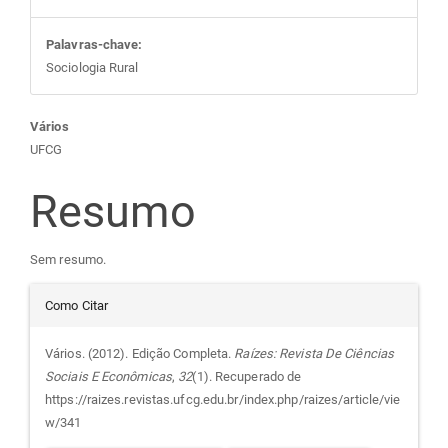
Palavras-chave:
Sociologia Rural
Conteúdo
Vários
UFCG
do
Resumo
artigo
Sem resumo.
principal
Detalhes
Como Citar
do
Vários. (2012). Edição Completa.
Raízes: Revista De Ciências
Sociais E Econômicas
,
32
(1). Recuperado de
artigo
https://raizes.revistas.ufcg.edu.br/index.php/raizes/article/vie
w/341