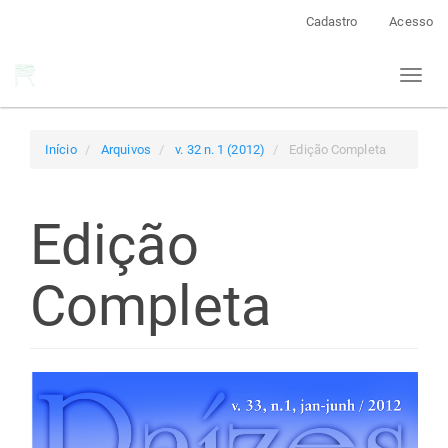
Navegação
Cadastro
Acesso
Principal
Conteúdo
Toggl
principal
naviga
Barra
Lateral
Início
Arquivos
v. 32 n. 1 (2012)
Edição Completa
Edição
Completa
Barra
lateral