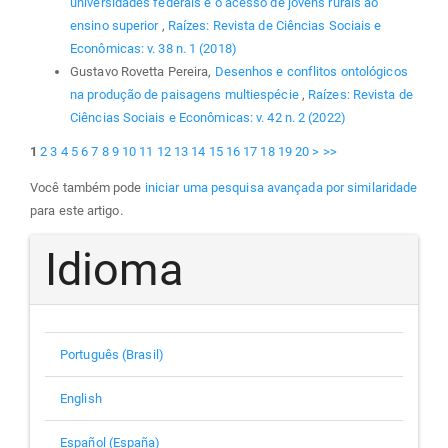
universidades federais e o acesso de jovens rurais ao
ensino superior
,
Raízes: Revista de Ciências Sociais e
Econômicas: v. 38 n. 1 (2018)
Gustavo Rovetta Pereira,
Desenhos e conflitos ontológicos
na produção de paisagens multiespécie
,
Raízes: Revista de
Ciências Sociais e Econômicas: v. 42 n. 2 (2022)
1
2
3
4
5
6
7
8
9
10
11
12
13
14
15
16
17
18
19
20
>
>>
Você também pode
iniciar uma pesquisa avançada por similaridade
para este artigo.
Idioma
Português (Brasil)
English
Español (España)