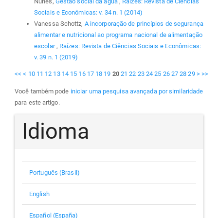
Nunes,
Gestão social da água
,
Raízes: Revista de Ciências
Sociais e Econômicas: v. 34 n. 1 (2014)
Vanessa Schottz,
A incorporação de princípios de segurança
alimentar e nutricional ao programa nacional de alimentação
escolar
,
Raízes: Revista de Ciências Sociais e Econômicas:
v. 39 n. 1 (2019)
<<
<
10
11
12
13
14
15
16
17
18
19
20
21
22
23
24
25
26
27
28
29
>
>>
Você também pode
iniciar uma pesquisa avançada por similaridade
para este artigo.
Idioma
Português (Brasil)
English
Español (España)