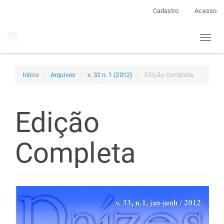
Navegação
Cadastro
Acesso
Principal
Conteúdo
Toggl
principal
naviga
Barra
Lateral
Início
Arquivos
v. 32 n. 1 (2012)
Edição Completa
Edição
Completa
Barra
lateral