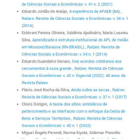
de Ciências Sociais e Econômicas: v. 41 n. 2 (2021)
Eduardo Jordão de Araújo,
A experiência da APAEB (BA)
,
Raízes: Revista de Ciências Sociais e Econômicas: v. 34 n. 1
(2014)
Estévani Pereira Oliveira, Valdênia Apolinário, Maria Lussieu
Silva,
Aprendizado e estrutura institucional do APL de melão
em Mossoró/Baraúna (RN-BRASIL)
,
Raízes: Revista de
Ciências Sociais e Econômicas: v. 34 n. 1 (2014)
Eduardo Guandalini Genaro,
Dos acordos cotidianos aos
cercamentos à casa grande
,
Raízes: Revista de Ciências
Sociais e Econômicas: v. 42 n. Especial (2022): 40 anos da
Revista Raízes
Flávio José Rocha da Silva,
Ainda sobre as secas
,
Raízes:
Revista de Ciências Sociais e Econômicas: v. 37 n. 1 (2017)
Clovis Dorigon,
A teoria dos sítios simbólicos de
pertencimento e as interfaces com o enfoque da Cesta de
Bens e Serviços Territoriais
,
Raízes: Revista de Ciências
Sociais e Econômicas: v. 42 n. 1 (2022)
Miguel Ângelo Perondi, Norma Kiyota, Sidemar Presotto