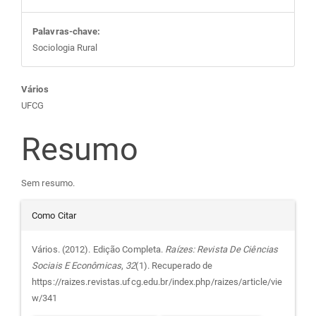
Palavras-chave:
Sociologia Rural
Conteúdo
Vários
UFCG
do
Resumo
artigo
Sem resumo.
principal
Detalhes
Como Citar
do
Vários. (2012). Edição Completa.
Raízes: Revista De Ciências
Sociais E Econômicas
,
32
(1). Recuperado de
artigo
https://raizes.revistas.ufcg.edu.br/index.php/raizes/article/vie
w/341