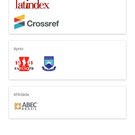
apoio
Apoio
afiliada
Afilidada