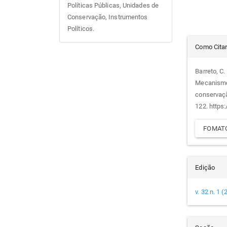
Políticas Públicas, Unidades de
Conservação, Instrumentos
Políticos.
Det
Como Cita
do
Barreto, C.
Mecanismos
arti
conservaç
122. https
FOMATO
Edição
v. 32 n. 1 