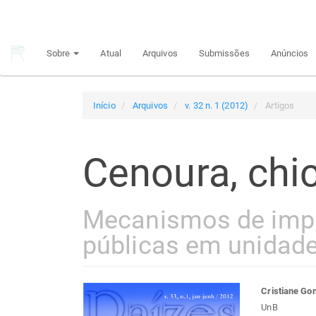
Navegação
Principal
Conteúdo
Sobre
Atual
Arquivos
Submissões
Anúncios
principal
Barra
Lateral
Início
Arquivos
v. 32 n. 1 (2012)
Artigos
Cenoura, chi
Mecanismos de impl
públicas em unidad
Barra
Con
Cristiane Go
UnB