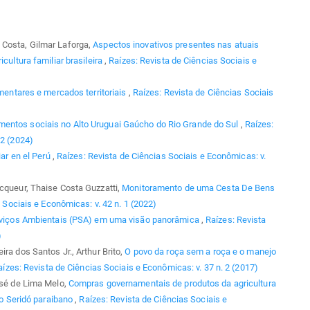
 Costa, Gilmar Laforga,
Aspectos inovativos presentes nas atuais
cultura familiar brasileira
,
Raízes: Revista de Ciências Sociais e
imentares e mercados territoriais
,
Raízes: Revista de Ciências Sociais
entos sociais no Alto Uruguai Gaúcho do Rio Grande do Sul
,
Raízes:
 2 (2024)
iar en el Perú
,
Raízes: Revista de Ciências Sociais e Econômicas: v.
ecqueur, Thaise Costa Guzzatti,
Monitoramento de uma Cesta De Bens
 Sociais e Econômicas: v. 42 n. 1 (2022)
viços Ambientais (PSA) em uma visão panorâmica
,
Raízes: Revista
)
ra dos Santos Jr., Arthur Brito,
O povo da roça sem a roça e o manejo
aízes: Revista de Ciências Sociais e Econômicas: v. 37 n. 2 (2017)
osé de Lima Melo,
Compras governamentais de produtos da agricultura
 do Seridó paraibano
,
Raízes: Revista de Ciências Sociais e