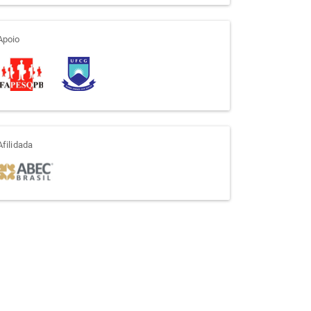
apoio
Apoio
afiliada
Afilidada