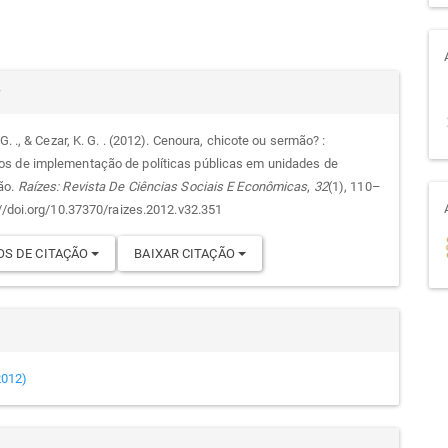
alhes
r
 G. ., & Cezar, K. G. . (2012). Cenoura, chicote ou sermão? :
 de implementação de políticas públicas em unidades de
go
ão.
Raízes: Revista De Ciências Sociais E Econômicas
,
32
(1), 110–
://doi.org/10.37370/raizes.2012.v32.351
S DE CITAÇÃO
BAIXAR CITAÇÃO
(2012)