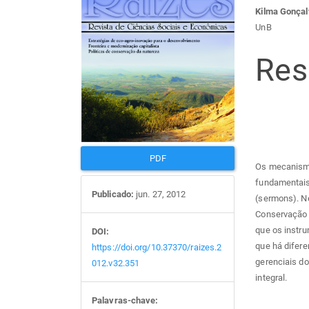
lateral
do
Kilma Gonça
UnB
de
arti
Re
artigos
prin
PDF
Os mecanismos
fundamentais:
Publicado:
jun. 27, 2012
(sermons). Ne
Conservação (
que os instr
DOI:
que há difer
https://doi.org/10.37370/raizes.2
gerenciais do
012.v32.351
integral.
Palavras-chave: