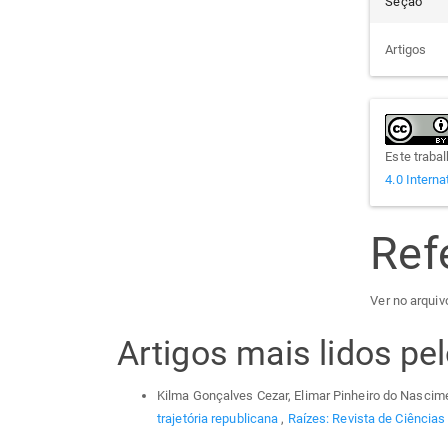
Seção
Artigos
Este traba
4.0 Interna
Ref
Ver no arquivo
Artigos mais lidos p
Kilma Gonçalves Cezar, Elimar Pinheiro do Nascim
trajetória republicana
,
Raízes: Revista de Ciências 