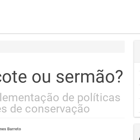
cote ou sermão?
ementação de políticas
es de conservação
teúdo
mes Barreto