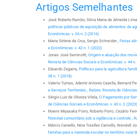
Artigos Semelhantes
José Roberto Rambo, Silvia Maria de Almeida Lima
políticas públicas de aquisição de alimentos da agri
Econômicas: v. 36 n. 2 (2016)
Maria Sirlene da Cruz, Sergio Schneider ,
Feiras al
e Econômicas: v. 42 n. 1 (2022)
Jonas José Seminotti,
Origem e atuação dos movim
Revista de Ciências Sociais e Econômicas: v. 44 n.
Eduardo Zegarra,
Políticas para la agricultura famil
38 n. 1 (2018)
Valerio Turnes, Ademir Antonio Cazella, Bernard P
e Serviços Territoriais
,
Raízes: Revista de Ciências
Sérgio Luiz de Oliveira Vilela,
O Pagamento por Ser
de Ciências Sociais e Econômicas: v. 43 n. 2 (2023
Noemi Miyasaka Porro, Roberto Porro, Cezário Ferrei
florestal comunitário sob a vigilância e controle
,
R
Márcio Caniello, Nina Toralles Caniello, Wendell J
familiar para a merenda escolar no território rural