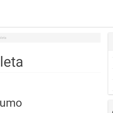
leta
leta
teúdo
sumo
go