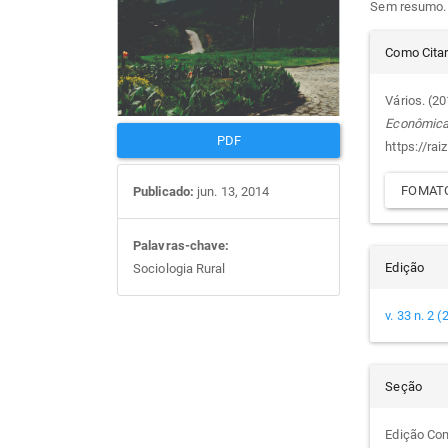
Sem resumo.
artigos
prin
Det
Como Cita
do
Vários. (2
Econômic
arti
PDF
https://rai
FOMATO
Publicado:
jun. 13, 2014
Palavras-chave:
Edição
Sociologia Rural
v. 33 n. 2 
Seção
Edição Co