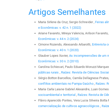
Artigos Semelhantes
Maria Sirlene da Cruz, Sergio Schneider ,
Feiras al
e Econômicas: v. 42 n. 1 (2022)
Ariane Favareto, Mireya Valencia, Arilson Favareto
Econômicas: v. 44 n. 2 (2024)
Cimone Rozendo, Alexsando Arbarotti,
Entrevista c
Econômicas: v. 40 n. 1 (2020)
Glauber Lopes Xavier,
As incompreensões de um no
Econômicas: v. 30 n. 2 (2010)
Carolina Schiesari, Paulo Eduardo Moruzzi Marque
públicas rurais
,
Raízes: Revista de Ciências Sociai
Sérgio Botton Barcellos, Camila Dellagnese Prates,
conflitos ambientais no Pampa Gaúcho
,
Raízes: R
Maria Carla Laiane Gabriel Alexandre, Luan Gomes 
socioambiental e territorial
,
Raízes: Revista de Ciê
Flávio Aparecido Pontes, Vera Lucia Silveira Botta
comercialização de cultivos agroecológicos
,
Raíze