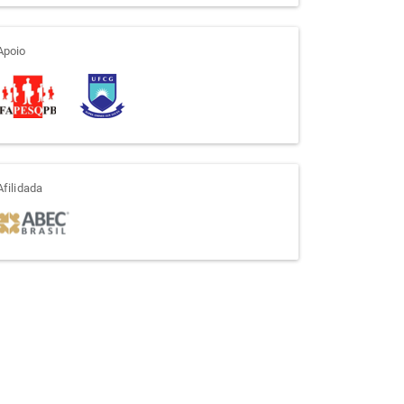
apoio
Apoio
afiliada
Afilidada