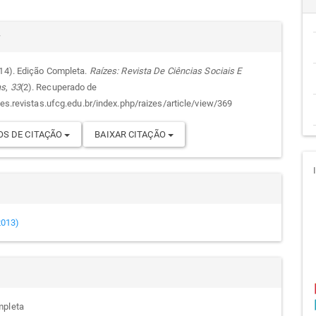
cipal
alhes
r
014). Edição Completa.
Raízes: Revista De Ciências Sociais E
as
,
33
(2). Recuperado de
go
zes.revistas.ufcg.edu.br/index.php/raizes/article/view/369
S DE CITAÇÃO
BAIXAR CITAÇÃO
(2013)
mpleta