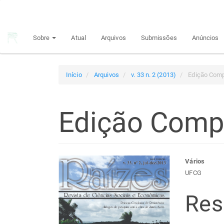
Navegação
Principal
Conteúdo
Sobre
Atual
Arquivos
Submissões
Anúncios
principal
Barra
Lateral
Início
Arquivos
v. 33 n. 2 (2013)
Edição Comp
Edição Comp
Barra
Con
Vários
UFCG
lateral
do
Re
de
arti