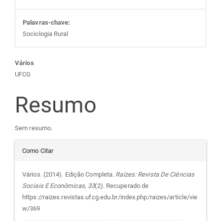
Palavras-chave:
Sociologia Rural
Conteúdo
Vários
UFCG
do
Resumo
artigo
Sem resumo.
principal
Detalhes
Como Citar
do
Vários. (2014). Edição Completa.
Raízes: Revista De Ciências
Sociais E Econômicas
,
33
(2). Recuperado de
artigo
https://raizes.revistas.ufcg.edu.br/index.php/raizes/article/vie
w/369