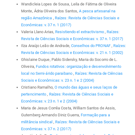
Wandicleia Lopes de Sousa, Leila de Fátima de Oliveira
Monte, Ádria Oliveira dos Santos,
A pesca artesanal na
região Amazônica
,
Raízes: Revista de Ciências Sociais e
Econômicas: v. 37 n. 1 (2017)
Valeria Llano Arias,
Resistiendo el extractivismo
,
Raízes:
Revista de Ciências Sociais e Econômicas: v. 37 n. 1 (2017)
Ilza Araújo Leão de Andrade,
Conselhos do PRONAF
,
Raízes:
Revista de Ciências Sociais e Econômicas: v. 21 n. 1 (2002)
Ghislaine Duque, Pablo Sidersky, Maria do Socorro de L.
Oliveira,
Fundos rotativos: organização e desenvolvimento
local no Semi-árido paraibano
,
Raízes: Revista de Ciências
Sociais e Econômicas: v. 23 n. 1 e 2 (2004)
Cristiano Ramalho,
O mundo das águas e seus laços de
pertencimento
,
Raízes: Revista de Ciências Sociais e
Econômicas: v. 23 n. 1 e 2 (2004)
Maria de Jesus Corrêa Costa, William Santos de Assis,
Gutemberg Armando Diniz Guerra,
Formação para a
militância sindical
,
Raízes: Revista de Ciências Sociais e
Econômicas: v. 37 n. 2 (2017)