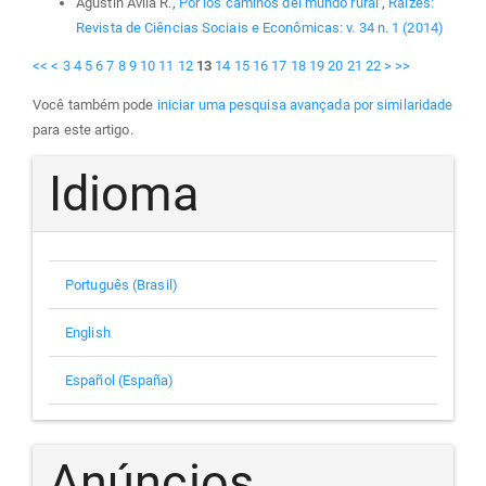
Agustín Avila R.,
Por los caminos del mundo rural
,
Raízes:
Revista de Ciências Sociais e Econômicas: v. 34 n. 1 (2014)
<<
<
3
4
5
6
7
8
9
10
11
12
13
14
15
16
17
18
19
20
21
22
>
>>
Você também pode
iniciar uma pesquisa avançada por similaridade
para este artigo.
Idioma
Português (Brasil)
English
Español (España)
Anúncios