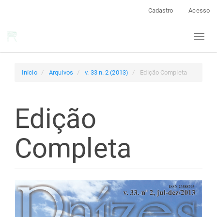
Navegação
Cadastro
Acesso
Principal
Conteúdo
Toggl
principal
naviga
Barra
Lateral
Início
Arquivos
v. 33 n. 2 (2013)
Edição Completa
Edição
Completa
Barra
lateral