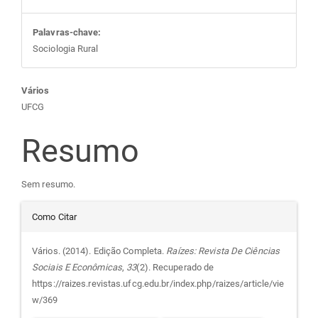
Palavras-chave:
Sociologia Rural
Conteúdo
Vários
UFCG
do
Resumo
artigo
Sem resumo.
principal
Detalhes
Como Citar
do
Vários. (2014). Edição Completa.
Raízes: Revista De Ciências
Sociais E Econômicas
,
33
(2). Recuperado de
artigo
https://raizes.revistas.ufcg.edu.br/index.php/raizes/article/vie
w/369