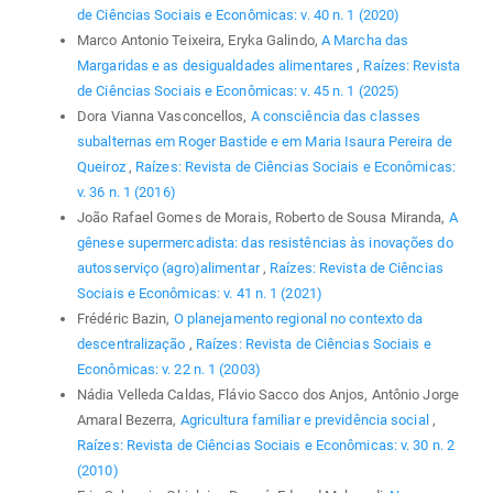
de Ciências Sociais e Econômicas: v. 40 n. 1 (2020)
Marco Antonio Teixeira, Eryka Galindo,
A Marcha das
Margaridas e as desigualdades alimentares
,
Raízes: Revista
de Ciências Sociais e Econômicas: v. 45 n. 1 (2025)
Dora Vianna Vasconcellos,
A consciência das classes
subalternas em Roger Bastide e em Maria Isaura Pereira de
Queiroz
,
Raízes: Revista de Ciências Sociais e Econômicas:
v. 36 n. 1 (2016)
João Rafael Gomes de Morais, Roberto de Sousa Miranda,
A
gênese supermercadista: das resistências às inovações do
autosserviço (agro)alimentar
,
Raízes: Revista de Ciências
Sociais e Econômicas: v. 41 n. 1 (2021)
Frédéric Bazin,
O planejamento regional no contexto da
descentralização
,
Raízes: Revista de Ciências Sociais e
Econômicas: v. 22 n. 1 (2003)
Nádia Velleda Caldas, Flávio Sacco dos Anjos, Antônio Jorge
Amaral Bezerra,
Agricultura familiar e previdência social
,
Raízes: Revista de Ciências Sociais e Econômicas: v. 30 n. 2
(2010)