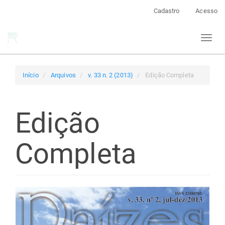
Navegação
Cadastro
Acesso
Principal
Conteúdo
Toggl
principal
naviga
Barra
Lateral
Início
Arquivos
v. 33 n. 2 (2013)
Edição Completa
Edição
Completa
Barra
lateral