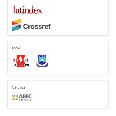
apoio
Apoio
afiliada
Afilidada