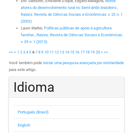
Eric Sabourin, Ghislaine Duqué, Edgard Malagodi,
Novos
atores do desenvolvimento rural no Semi-árido brasileiro
,
Raízes: Revista de Ciências Sociais e Econômicas: v. 22 n. 1
(2003)
Lauro Mattei,
Políticas públicas de apoio à agricultura
familiar
,
Raízes: Revista de Ciências Sociais e Econômicas:
v. 35 n. 1 (2015)
<<
<
1
2
3
4
5
6
7
8
9
10
11
12
13
14
15
16
17
18
19
20
>
>>
Você também pode
iniciar uma pesquisa avançada por similaridade
para este artigo.
Idioma
Português (Brasil)
English