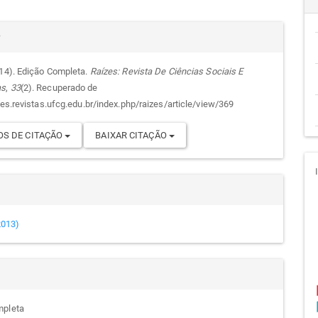
cipal
alhes
r
014). Edição Completa.
Raízes: Revista De Ciências Sociais E
as
,
33
(2). Recuperado de
go
zes.revistas.ufcg.edu.br/index.php/raizes/article/view/369
S DE CITAÇÃO
BAIXAR CITAÇÃO
(2013)
mpleta