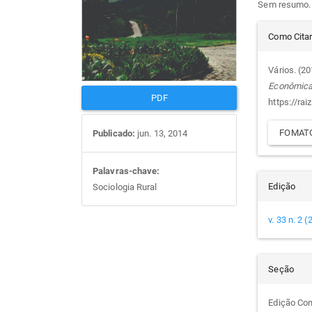
Sem resumo.
artigos
prin
Det
Como Cita
do
Vários. (2
Econômic
arti
PDF
https://rai
FOMATO
Publicado:
jun. 13, 2014
Palavras-chave:
Edição
Sociologia Rural
v. 33 n. 2 
Seção
Edição Co