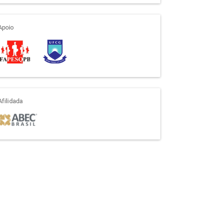
apoio
Apoio
afiliada
Afilidada