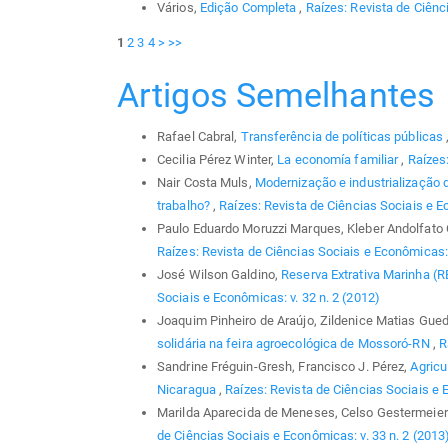
Vários,
Edição Completa
,
Raízes: Revista de Ciênc
1
2
3
4
>
>>
Artigos Semelhantes
Rafael Cabral,
Transferência de políticas públicas
Cecilia Pérez Winter,
La economía familiar
,
Raízes:
Nair Costa Muls,
Modernização e industrialização 
trabalho?
,
Raízes: Revista de Ciências Sociais e E
Paulo Eduardo Moruzzi Marques, Kleber Andolfato O
Raízes: Revista de Ciências Sociais e Econômicas: 
José Wilson Galdino,
Reserva Extrativa Marinha (
Sociais e Econômicas: v. 32 n. 2 (2012)
Joaquim Pinheiro de Araújo, Zildenice Matias Gue
solidária na feira agroecológica de Mossoró-RN
,
R
Sandrine Fréguin-Gresh, Francisco J. Pérez,
Agricu
Nicaragua
,
Raízes: Revista de Ciências Sociais e 
Marilda Aparecida de Meneses, Celso Gestermeie
de Ciências Sociais e Econômicas: v. 33 n. 2 (2013