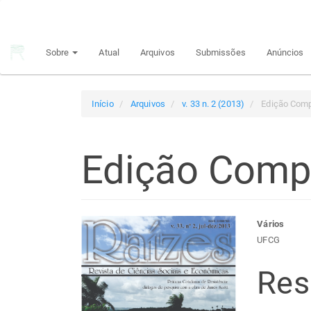
Navegação
Principal
Conteúdo
Sobre
Atual
Arquivos
Submissões
Anúncios
principal
Barra
Lateral
Início
Arquivos
v. 33 n. 2 (2013)
Edição Comp
Edição Comp
Barra
Con
Vários
UFCG
lateral
do
Re
de
arti