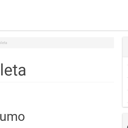
leta
leta
teúdo
sumo
go