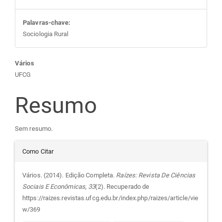
Palavras-chave:
Sociologia Rural
Conteúdo
Vários
UFCG
do
Resumo
artigo
Sem resumo.
principal
Detalhes
Como Citar
do
Vários. (2014). Edição Completa.
Raízes: Revista De Ciências
Sociais E Econômicas
,
33
(2). Recuperado de
artigo
https://raizes.revistas.ufcg.edu.br/index.php/raizes/article/vie
w/369