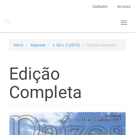
Navegação
Cadastro
Acesso
Principal
Conteúdo
Toggl
principal
naviga
Barra
Lateral
Início
Arquivos
v. 33 n. 2 (2013)
Edição Completa
Edição
Completa
Barra
lateral