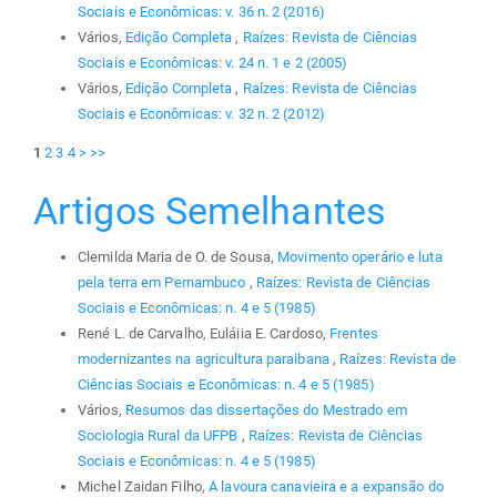
Sociais e Econômicas: v. 36 n. 2 (2016)
Vários,
Edição Completa
,
Raízes: Revista de Ciências
Sociais e Econômicas: v. 24 n. 1 e 2 (2005)
Vários,
Edição Completa
,
Raízes: Revista de Ciências
Sociais e Econômicas: v. 32 n. 2 (2012)
1
2
3
4
>
>>
Artigos Semelhantes
Clemilda Maria de O. de Sousa,
Movimento operário e luta
pela terra em Pernambuco
,
Raízes: Revista de Ciências
Sociais e Econômicas: n. 4 e 5 (1985)
René L. de Carvalho, Euláiia E. Cardoso,
Frentes
modernizantes na agricultura paraibana
,
Raízes: Revista de
Ciências Sociais e Econômicas: n. 4 e 5 (1985)
Vários,
Resumos das dissertações do Mestrado em
Sociologia Rural da UFPB
,
Raízes: Revista de Ciências
Sociais e Econômicas: n. 4 e 5 (1985)
Michel Zaidan Filho,
A lavoura canavieira e a expansão do