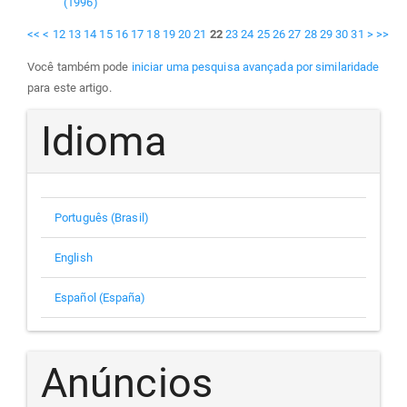
(1996)
<<
<
12
13
14
15
16
17
18
19
20
21
22
23
24
25
26
27
28
29
30
31
>
>>
Você também pode
iniciar uma pesquisa avançada por similaridade
para este artigo.
Idioma
Português (Brasil)
English
Español (España)
Anúncios