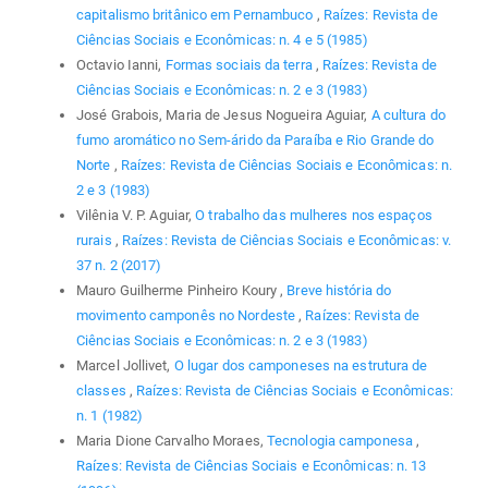
capitalismo britânico em Pernambuco
,
Raízes: Revista de
Ciências Sociais e Econômicas: n. 4 e 5 (1985)
Octavio Ianni,
Formas sociais da terra
,
Raízes: Revista de
Ciências Sociais e Econômicas: n. 2 e 3 (1983)
José Grabois, Maria de Jesus Nogueira Aguiar,
A cultura do
fumo aromático no Sem-árido da Paraíba e Rio Grande do
Norte
,
Raízes: Revista de Ciências Sociais e Econômicas: n.
2 e 3 (1983)
Vilênia V. P. Aguiar,
O trabalho das mulheres nos espaços
rurais
,
Raízes: Revista de Ciências Sociais e Econômicas: v.
37 n. 2 (2017)
Mauro Guilherme Pinheiro Koury ,
Breve história do
movimento camponês no Nordeste
,
Raízes: Revista de
Ciências Sociais e Econômicas: n. 2 e 3 (1983)
Marcel Jollivet,
O lugar dos camponeses na estrutura de
classes
,
Raízes: Revista de Ciências Sociais e Econômicas:
n. 1 (1982)
Maria Dione Carvalho Moraes,
Tecnologia camponesa
,
Raízes: Revista de Ciências Sociais e Econômicas: n. 13