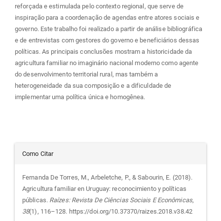
reforçada e estimulada pelo contexto regional, que serve de
inspiração para a coordenação de agendas entre atores sociais e
governo. Este trabalho foi realizado a partir de análise bibliográfica
e de entrevistas com gestores do governo e beneficiários dessas
políticas. As principais conclusões mostram a historicidade da
agricultura familiar no imaginário nacional moderno como agente
do desenvolvimento territorial rural, mas também a
heterogeneidade da sua composição e a dificuldade de
implementar uma política única e homogênea.
Detalhes
Como Citar
do
Fernanda De Torres, M., Arbeletche, P., & Sabourin, E. (2018).
Agricultura familiar en Uruguay: reconocimiento y políticas
artigo
públicas.
Raízes: Revista De Ciências Sociais E Econômicas
,
38
(1), 116–128. https://doi.org/10.37370/raizes.2018.v38.42