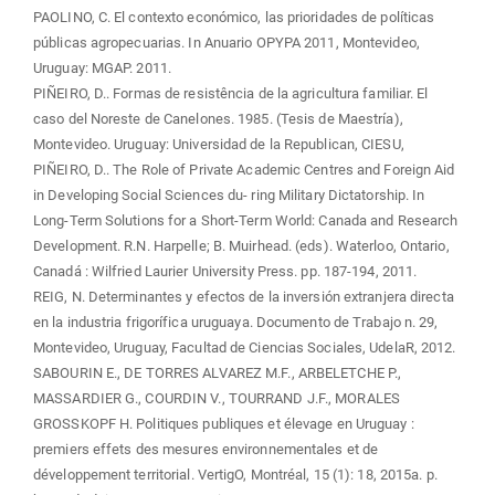
PAOLINO, C. El contexto económico, las prioridades de políticas
públicas agropecuarias. In Anuario OPYPA 2011, Montevideo,
Uruguay: MGAP. 2011.
PIÑEIRO, D.. Formas de resistência de la agricultura familiar. El
caso del Noreste de Canelones. 1985. (Tesis de Maestría),
Montevideo. Uruguay: Universidad de la Republican, CIESU,
PIÑEIRO, D.. The Role of Private Academic Centres and Foreign Aid
in Developing Social Sciences du- ring Military Dictatorship. In
Long-Term Solutions for a Short-Term World: Canada and Research
Development. R.N. Harpelle; B. Muirhead. (eds). Waterloo, Ontario,
Canadá : Wilfried Laurier University Press. pp. 187-194, 2011.
REIG, N. Determinantes y efectos de la inversión extranjera directa
en la industria frigorífica uruguaya. Documento de Trabajo n. 29,
Montevideo, Uruguay, Facultad de Ciencias Sociales, UdelaR, 2012.
SABOURIN E., DE TORRES ALVAREZ M.F., ARBELETCHE P.,
MASSARDIER G., COURDIN V., TOURRAND J.F., MORALES
GROSSKOPF H. Politiques publiques et élevage en Uruguay :
premiers effets des mesures environnementales et de
développement territorial. VertigO, Montréal, 15 (1): 18, 2015a. p.