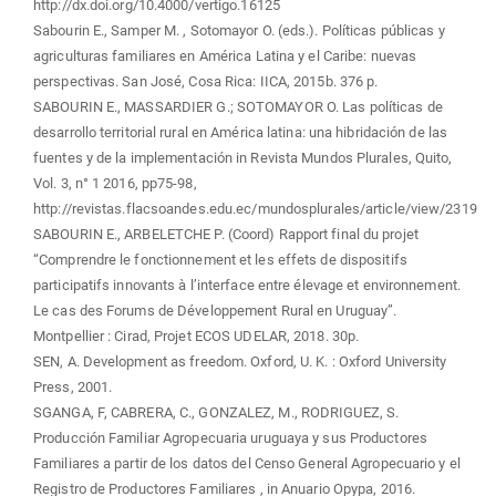
http://dx.doi.org/10.4000/vertigo.16125
Sabourin E., Samper M. , Sotomayor O. (eds.). Políticas públicas y
agriculturas familiares en América Latina y el Caribe: nuevas
perspectivas. San José, Cosa Rica: IICA, 2015b. 376 p.
SABOURIN E., MASSARDIER G.; SOTOMAYOR O. Las políticas de
desarrollo territorial rural en América latina: una hibridación de las
fuentes y de la implementación in Revista Mundos Plurales, Quito,
Vol. 3, n° 1 2016, pp75-98,
http://revistas.flacsoandes.edu.ec/mundosplurales/article/view/2319
SABOURIN E., ARBELETCHE P. (Coord) Rapport final du projet
“Comprendre le fonctionnement et les effets de dispositifs
participatifs innovants à l’interface entre élevage et environnement.
Le cas des Forums de Développement Rural en Uruguay”.
Montpellier : Cirad, Projet ECOS UDELAR, 2018. 30p.
SEN, A. Development as freedom. Oxford, U. K. : Oxford University
Press, 2001.
SGANGA, F, CABRERA, C., GONZALEZ, M., RODRIGUEZ, S.
Producción Familiar Agropecuaria uruguaya y sus Productores
Familiares a partir de los datos del Censo General Agropecuario y el
Registro de Productores Familiares , in Anuario Opypa, 2016.