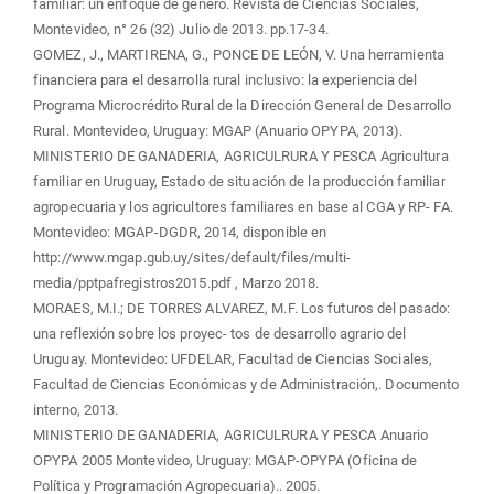
familiar: un enfoque de género. Revista de Ciencias Sociales,
Montevideo, n° 26 (32) Julio de 2013. pp.17-34.
GOMEZ, J., MARTIRENA, G., PONCE DE LEÓN, V. Una herramienta
financiera para el desarrolla rural inclusivo: la experiencia del
Programa Microcrédito Rural de la Dirección General de Desarrollo
Rural. Montevideo, Uruguay: MGAP (Anuario OPYPA, 2013).
MINISTERIO DE GANADERIA, AGRICULRURA Y PESCA Agricultura
familiar en Uruguay, Estado de situación de la producción familiar
agropecuaria y los agricultores familiares en base al CGA y RP- FA.
Montevideo: MGAP-DGDR, 2014, disponible en
http://www.mgap.gub.uy/sites/default/files/multi-
media/pptpafregistros2015.pdf , Marzo 2018.
MORAES, M.I.; DE TORRES ALVAREZ, M.F. Los futuros del pasado:
una reflexión sobre los proyec- tos de desarrollo agrario del
Uruguay. Montevideo: UFDELAR, Facultad de Ciencias Sociales,
Facultad de Ciencias Económicas y de Administración,. Documento
interno, 2013.
MINISTERIO DE GANADERIA, AGRICULRURA Y PESCA Anuario
OPYPA 2005 Montevideo, Uruguay: MGAP-OPYPA (Oficina de
Política y Programación Agropecuaria).. 2005.