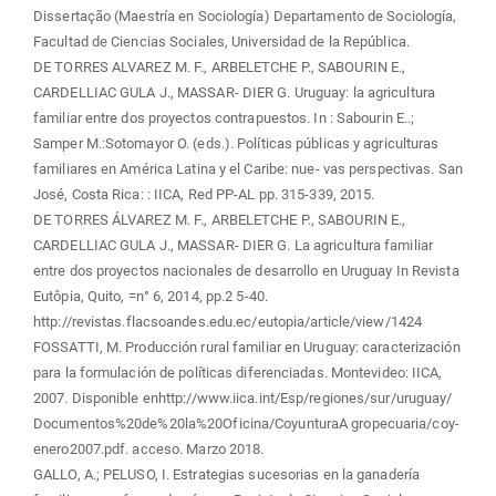
Dissertação (Maestría en Sociología) Departamento de Sociología,
Facultad de Ciencias Sociales, Universidad de la República.
DE TORRES ALVAREZ M. F., ARBELETCHE P., SABOURIN E.,
CARDELLIAC GULA J., MASSAR- DIER G. Uruguay: la agricultura
familiar entre dos proyectos contrapuestos. In : Sabourin E..;
Samper M.:Sotomayor O. (eds.). Políticas públicas y agriculturas
familiares en América Latina y el Caribe: nue- vas perspectivas. San
José, Costa Rica: : IICA, Red PP-AL pp. 315-339, 2015.
DE TORRES ÁLVAREZ M. F., ARBELETCHE P., SABOURIN E.,
CARDELLIAC GULA J., MASSAR- DIER G. La agricultura familiar
entre dos proyectos nacionales de desarrollo en Uruguay In Revista
Eutôpia, Quito, =n° 6, 2014, pp.2 5-40.
http://revistas.flacsoandes.edu.ec/eutopia/article/view/1424
FOSSATTI, M. Producción rural familiar en Uruguay: caracterización
para la formulación de políticas diferenciadas. Montevideo: IICA,
2007. Disponible enhttp://www.iica.int/Esp/regiones/sur/uruguay/
Documentos%20de%20la%20Oficina/CoyunturaA gropecuaria/coy-
enero2007.pdf. acceso. Marzo 2018.
GALLO, A.; PELUSO, I. Estrategias sucesorias en la ganadería