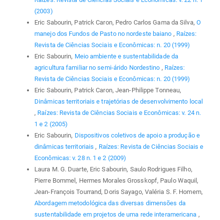
(2003)
Eric Sabourin, Patrick Caron, Pedro Carlos Gama da Silva,
O
manejo dos Fundos de Pasto no nordeste baiano
,
Raízes:
Revista de Ciências Sociais e Econômicas: n. 20 (1999)
Eric Sabourin,
Meio ambiente e sustentabilidade da
agricultura familiar no semi-árido Nordestino
,
Raízes:
Revista de Ciências Sociais e Econômicas: n. 20 (1999)
Eric Sabourin, Patrick Caron, Jean-Philippe Tonneau,
Dinâmicas territoriais e trajetórias de desenvolvimento local
,
Raízes: Revista de Ciências Sociais e Econômicas: v. 24 n.
1 e 2 (2005)
Eric Sabourin,
Dispositivos coletivos de apoio a produção e
dinâmicas territoriais
,
Raízes: Revista de Ciências Sociais e
Econômicas: v. 28 n. 1 e 2 (2009)
Laura M. G. Duarte, Eric Sabourin, Saulo Rodrigues Filho,
Pierre Bommel, Hermes Morales Grosskopf, Paulo Waquil,
Jean-François Tourrand, Doris Sayago, Valéria S. F. Homem,
Abordagem metodológica das diversas dimensões da
sustentabilidade em projetos de uma rede interamericana
,