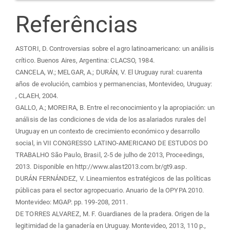
Referências
ASTORI, D. Controversias sobre el agro latinoamericano: un análisis
crítico. Buenos Aires, Argentina: CLACSO, 1984.
CANCELA, W.; MELGAR, A.; DURÁN, V. El Uruguay rural: cuarenta
años de evolución, cambios y permanencias, Montevideo, Uruguay:
, CLAEH, 2004.
GALLO, A.; MOREIRA, B. Entre el reconocimiento y la apropiación: un
análisis de las condiciones de vida de los asalariados rurales del
Uruguay en un contexto de crecimiento económico y desarrollo
social, in VII CONGRESSO LATINO-AMERICANO DE ESTUDOS DO
TRABALHO São Paulo, Brasil, 2-5 de julho de 2013, Proceedings,
2013. Disponible en http://www.alast2013.com.br/gt9.asp.
DURÁN FERNÁNDEZ, V. Lineamientos estratégicos de las políticas
públicas para el sector agropecuario. Anuario de la OPYPA 2010.
Montevideo: MGAP. pp. 199-208, 2011.
DE TORRES ALVAREZ, M. F. Guardianes de la pradera. Origen de la
legitimidad de la ganadería en Uruguay. Montevideo, 2013, 110 p.,