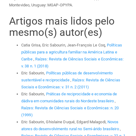
Montevideo, Uruguay: MGAP-OPYPA.
Artigos mais lidos pelo
mesmo(s) autor(es)
Catia Grisa, Eric Sabourin, Jean-François Le Coq,
Políticas
públicas para a agricultura familiar na América Latina e
Caribe
,
Raízes: Revista de Ciências Sociais e Econômicas:
v. 38 n. 1 (2018)
Eric Sabourin,
Políticas públicas de desenvolvimento
sustentável e reciprocidade
,
Raízes: Revista de Ciências
Sociais e Econômicas: v. 31 n. 2 (2011)
Eric Sabourin,
Práticas de reciprocidade e economia de
dádiva em comunidades rurais do Nordeste brasileiro
,
Raízes: Revista de Ciências Sociais e Econômicas: n. 20
(1999)
Eric Sabourin, Ghislaine Duqué, Edgard Malagodi,
Novos
atores do desenvolvimento rural no Semi-árido brasileiro
,
Raízes: Revista de Ciências Sociais e Econômicas: v. 22 n. 1