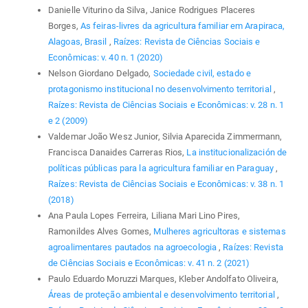
Danielle Viturino da Silva, Janice Rodrigues Placeres
Borges,
As feiras-livres da agricultura familiar em Arapiraca,
Alagoas, Brasil
,
Raízes: Revista de Ciências Sociais e
Econômicas: v. 40 n. 1 (2020)
Nelson Giordano Delgado,
Sociedade civil, estado e
protagonismo institucional no desenvolvimento territorial
,
Raízes: Revista de Ciências Sociais e Econômicas: v. 28 n. 1
e 2 (2009)
Valdemar João Wesz Junior, Silvia Aparecida Zimmermann,
Francisca Danaides Carreras Rios,
La institucionalización de
políticas públicas para la agricultura familiar en Paraguay
,
Raízes: Revista de Ciências Sociais e Econômicas: v. 38 n. 1
(2018)
Ana Paula Lopes Ferreira, Liliana Mari Lino Pires,
Ramonildes Alves Gomes,
Mulheres agricultoras e sistemas
agroalimentares pautados na agroecologia
,
Raízes: Revista
de Ciências Sociais e Econômicas: v. 41 n. 2 (2021)
Paulo Eduardo Moruzzi Marques, Kleber Andolfato Oliveira,
Áreas de proteção ambiental e desenvolvimento territorial
,