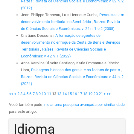
Raízes: Revista de Ciências Sociais e Econômicas: v. 32 n. 2
(2012)
Jean-Philippe Tonneau, Luis Henrique Cunha,
Pesquisas em
desenvolvimento territorial no Semi-árido
,
Raízes: Revista
de Ciências Sociais e Econômicas: v. 24 n. 1 e 2 (2005)
Cristiano Desconsi,
A formação de agentes de
desenvolvimento no enfoque da Cesta de Bens e Serviços
Territoriais
,
Raízes: Revista de Ciências Sociais e
Econômicas: v. 42 n. 1 (2022)
Anna Karoline Oliveira Santiago, Karla Emmanuela Ribeiro
Hora,
Paisagens hídricas dos gerais e os fechos de pasto
,
Raízes: Revista de Ciências Sociais e Econômicas: v. 44 n. 2
(2024)
<<
<
2
3
4
5
6
7
8
9
10
11
12
13
14
15
16
17
18
19
20
21
>
>>
Você também pode
iniciar uma pesquisa avançada por similaridade
para este artigo.
Idioma