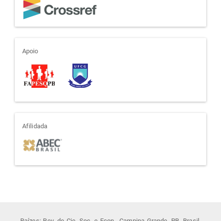
apoio
Apoio
afiliada
Afilidada
Raízes: Rev. de Cie. Soc. e Econ., Campina Grande, PB, Brasil.