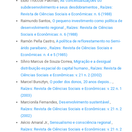
Elbio Troccoli Pakman,
As conceitualizações do
subdesenvolvimento e seus desdobramentos
,
Raízes:
Revista de Ciências Sociais e Econômicas: n. 6 (1988)
Raimundo Santos,
O pequeno investimento como política de
desenvolvimento regional
,
Raízes: Revista de Ciências
Sociais e Econômicas: n. 6 (1988)
Ramón Peña Castro,
A política de reflorestamento no Semi-
árido paraibano
,
Raízes: Revista de Ciências Sociais e
Econômicas: n. 4 e 5 (1985)
Sílvio Marcus de Souza Correa,
Migração e a desigual
distribuição espacial do capital humano
,
Raízes: Revista de
Ciências Sociais e Econômicas: v. 21 n. 2 (2002)
Marcel Bursztyn,
O poder dos donos, 20 anos depois...
,
Raízes: Revista de Ciências Sociais e Econômicas: v. 22 n. 1
(2003)
Marcionila Fernandes,
Desenvolvimento sustentável
,
Raízes: Revista de Ciências Sociais e Econômicas: v. 21 n. 2
(2002)
Aécio Amaral Jr.,
Sensualismo e consciência regional
,
Raízes: Revista de Ciências Sociais e Econômicas: v. 21 n. 2