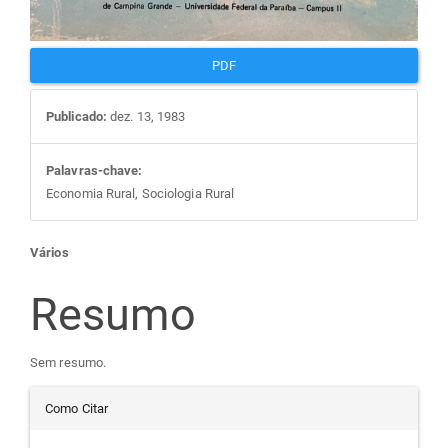
PDF
Publicado:
dez. 13, 1983
Palavras-chave:
Economia Rural, Sociologia Rural
Conteúdo
Vários
do
Resumo
artigo
Sem resumo.
Detalhes
principal
Como Citar