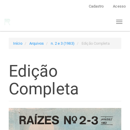
Navegação
Cadastro
Acesso
Principal
Conteúdo
Toggl
principal
naviga
Barra
Lateral
Início
Arquivos
n. 2 e 3 (1983)
Edição Completa
Edição
Completa
Barra
lateral