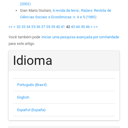
(2002)
Gian Mario Giuliani,
A renda da terra
,
Raízes: Revista de
Ciências Sociais e Econômicas: n. 4 e 5 (1985)
<<
<
32
33
34
35
36
37
38
39
40
41
42
43
44
45
46
>
>>
Você também pode
iniciar uma pesquisa avançada por similaridade
para este artigo.
Idioma
Português (Brasil)
English
Español (España)