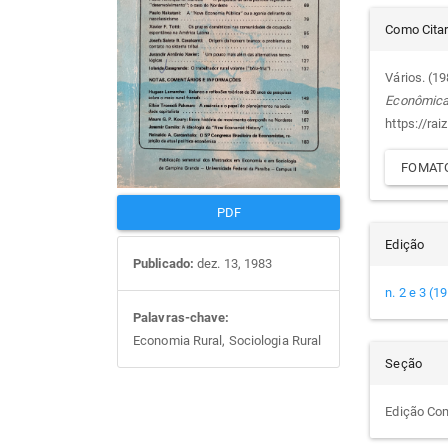
Det
artigos
prin
Como Cita
do
Vários. (1
Econômic
arti
https://rai
FOMATO
PDF
Edição
Publicado:
dez. 13, 1983
n. 2 e 3 (1
Palavras-chave:
Economia Rural, Sociologia Rural
Seção
Edição Co