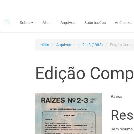
Navegação
Principal
Conteúdo
Sobre
Atual
Arquivos
Submissões
Anúncios
principal
Barra
Lateral
Início
Arquivos
n. 2 e 3 (1983)
Edição Compl
Edição Comp
Barra
Con
Vários
lateral
do
Re
de
arti
Sem resumo.