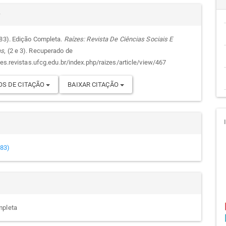
alhes
cipal
r
983). Edição Completa.
Raízes: Revista De Ciências Sociais E
as
, (2 e 3). Recuperado de
go
zes.revistas.ufcg.edu.br/index.php/raizes/article/view/467
S DE CITAÇÃO
BAIXAR CITAÇÃO
983)
mpleta