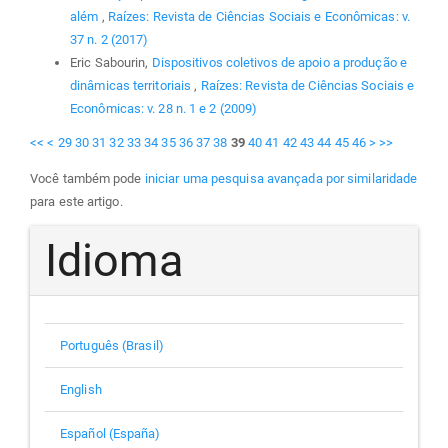
além
,
Raízes: Revista de Ciências Sociais e Econômicas: v.
37 n. 2 (2017)
Eric Sabourin,
Dispositivos coletivos de apoio a produção e
dinâmicas territoriais
,
Raízes: Revista de Ciências Sociais e
Econômicas: v. 28 n. 1 e 2 (2009)
<<
<
29
30
31
32
33
34
35
36
37
38
39
40
41
42
43
44
45
46
>
>>
Você também pode
iniciar uma pesquisa avançada por similaridade
para este artigo.
Idioma
Português (Brasil)
English
Español (España)