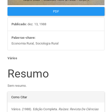
PDF
Publicado:
dez. 13, 1988
Palavras-chave:
Economia Rural, Sociologia Rural
Conteúdo
Vários
do
Resumo
artigo
Sem resumo.
Detalhes
principal
Como Citar
do
Vários. (1988). Edição Completa.
Raízes: Revista De Ciências