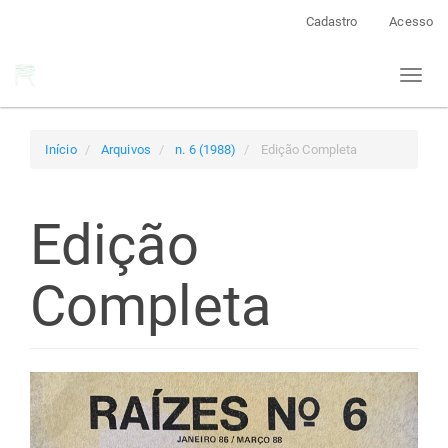
Navegação
Cadastro
Acesso
Principal
Conteúdo
Toggl
principal
naviga
Barra
Lateral
Início
Arquivos
n. 6 (1988)
Edição Completa
Edição
Completa
Barra
lateral