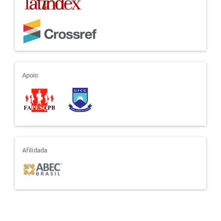
apoio
Apoio
afiliada
Afilidada