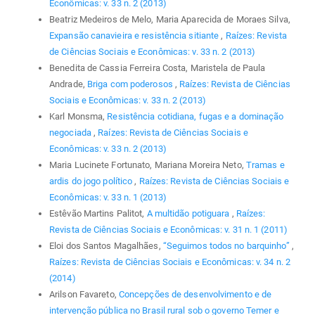
Econômicas: v. 33 n. 2 (2013)
Beatriz Medeiros de Melo, Maria Aparecida de Moraes Silva,
Expansão canavieira e resistência sitiante
,
Raízes: Revista
de Ciências Sociais e Econômicas: v. 33 n. 2 (2013)
Benedita de Cassia Ferreira Costa, Maristela de Paula
Andrade,
Briga com poderosos
,
Raízes: Revista de Ciências
Sociais e Econômicas: v. 33 n. 2 (2013)
Karl Monsma,
Resistência cotidiana, fugas e a dominação
negociada
,
Raízes: Revista de Ciências Sociais e
Econômicas: v. 33 n. 2 (2013)
Maria Lucinete Fortunato, Mariana Moreira Neto,
Tramas e
ardis do jogo político
,
Raízes: Revista de Ciências Sociais e
Econômicas: v. 33 n. 1 (2013)
Estêvão Martins Palitot,
A multidão potiguara
,
Raízes:
Revista de Ciências Sociais e Econômicas: v. 31 n. 1 (2011)
Eloi dos Santos Magalhães,
“Seguimos todos no barquinho”
,
Raízes: Revista de Ciências Sociais e Econômicas: v. 34 n. 2
(2014)
Arilson Favareto,
Concepções de desenvolvimento e de
intervenção pública no Brasil rural sob o governo Temer e