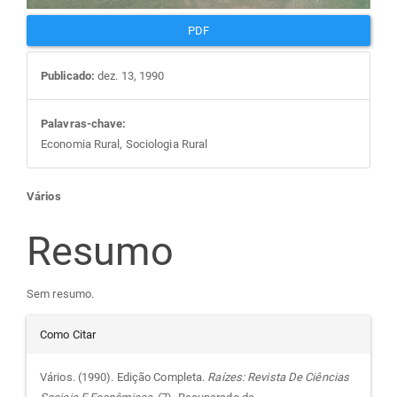
PDF
Publicado:
dez. 13, 1990
Palavras-chave:
Economia Rural, Sociologia Rural
Conteúdo
Vários
do
Resumo
artigo
Sem resumo.
Detalhes
principal
Como Citar
do
Vários. (1990). Edição Completa.
Raízes: Revista De Ciências