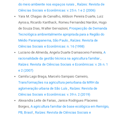
do meio ambiente nos espaços rurais
,
Raízes: Revista de
Ciências Sociais e Econômicas: v. 25 n. 1 e 2 (2006)
Yara M. Chagas de Carvalho, Aildson Pereira Duarte, Luiz
Ayrosa, Ricardo Kanthack, Romeu Fernandez Nardon, Hugo
de Souza Dias, Walter Gervazioni,
Prospecção de Demanda
Tecnológica ambientalmente apropriada para a Região do
Médio Paranapanema, São Paulo
,
Raízes: Revista de
Ciências Sociais e Econômicas: n. 16 (1998)
Luciano de Almeida, Angela Duarte Damasceno Ferreira,
A
racionalidade da gestão técnica na agricultura familiar
,
Raízes: Revista de Ciências Sociais e Econômicas: v. 26 n. 1
e 2 (2007)
Camila Lago Braga, Marcelo Sampaio Carneiro,
Transformações na agricultura periurbana da MRH da
aglomeração urbana de São Luís
,
Raízes: Revista de
Ciências Sociais e Econômicas: v. 39 n. 2 (2019)
Alexandra Leite de Farias, Janice Rodrigues Placeres
Borges,
A agricultura familiar de base ecológica em Remígio,
PB, Brasil
,
Raízes: Revista de Ciências Sociais e