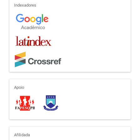
indexadores
Indexadores
apoio
Apoio
afiliada
Afilidada