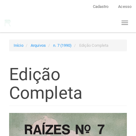
Navegação
Cadastro
Acesso
Principal
Conteúdo
Toggl
principal
naviga
Barra
Lateral
Início
Arquivos
n. 7 (1990)
Edição Completa
Edição
Completa
Barra
lateral