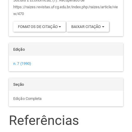
Sociais E Econômicas
, (7). Recuperado de
artigo
https://raizes.revistas.ufcg.edu.br/index.php/raizes/article/vie
w/470
FOMATOS DE CITAÇÃO
BAIXAR CITAÇÃO
Edição
n. 7 (1990)
Seção
Edição Completa
Referências