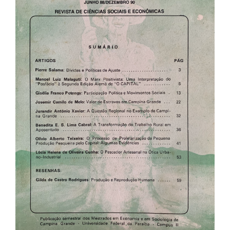
de
artigos