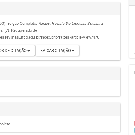
alhes
cipal
r
990). Edição Completa.
Raízes: Revista De Ciências Sociais E
as
, (7). Recuperado de
go
zes.revistas.ufcg.edu.br/index.php/raizes/article/view/470
S DE CITAÇÃO
BAIXAR CITAÇÃO
mpleta