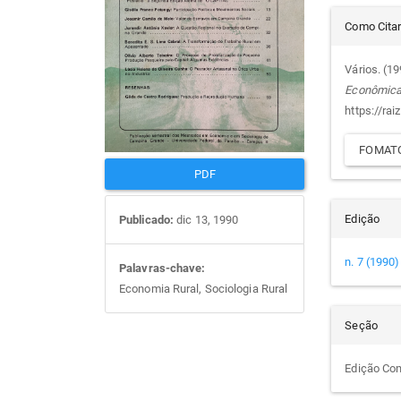
Det
artigos
prin
Como Cita
do
Vários. (1
Econômic
arti
https://rai
FOMATO
PDF
Edição
Publicado:
dic 13, 1990
n. 7 (1990)
Palavras-chave:
Economia Rural, Sociologia Rural
Seção
Edição Co