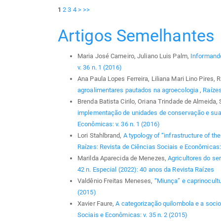
1
2
3
4
>
>>
Artigos Semelhantes
Maria José Carneiro, Juliano Luis Palm,
Informando
v. 36 n. 1 (2016)
Ana Paula Lopes Ferreira, Liliana Mari Lino Pires
agroalimentares pautados na agroecologia
,
Raízes
Brenda Batista Cirilo, Oriana Trindade de Almeida,
implementação de unidades de conservação e sua 
Econômicas: v. 36 n. 1 (2016)
Lori Stahlbrand,
A typology of “infrastructure of t
Raízes: Revista de Ciências Sociais e Econômicas: 
Marilda Aparecida de Menezes,
Agricultores do se
42 n. Especial (2022): 40 anos da Revista Raízes
Valdênio Freitas Meneses,
“Miunça” e caprinocult
(2015)
Xavier Faure,
A categorização quilombola e a soci
Sociais e Econômicas: v. 35 n. 2 (2015)