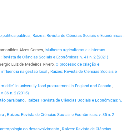
 política pública
,
Raízes: Revista de Ciências Sociais e Econômicas:
, Ramonildes Alves Gomes,
Mulheres agricultoras e sistemas
: Revista de Ciências Sociais e Econômicas: v. 41 n. 2 (2021)
 Sergio Luiz de Medeiros Rivero,
O processo de criação e
influência na gestão local
,
Raízes: Revista de Ciências Sociais e
he middle” in university food procurement in England and Canada
,
v. 36 n. 2 (2016)
rtão paraibano
,
Raízes: Revista de Ciências Sociais e Econômicas: v.
ura
,
Raízes: Revista de Ciências Sociais e Econômicas: v. 35 n. 2
oantropologia do desenvolvimento
,
Raízes: Revista de Ciências