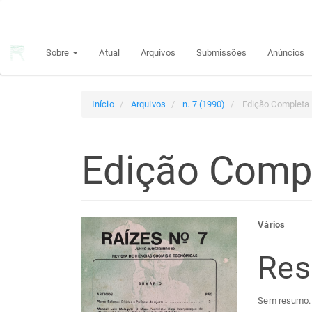
Navegação
Principal
Conteúdo
Sobre
Atual
Arquivos
Submissões
Anúncios
principal
Barra
Lateral
Início
Arquivos
n. 7 (1990)
Edição Completa
Edição Comp
Barra
Con
Vários
lateral
do
Re
de
arti
Sem resumo.