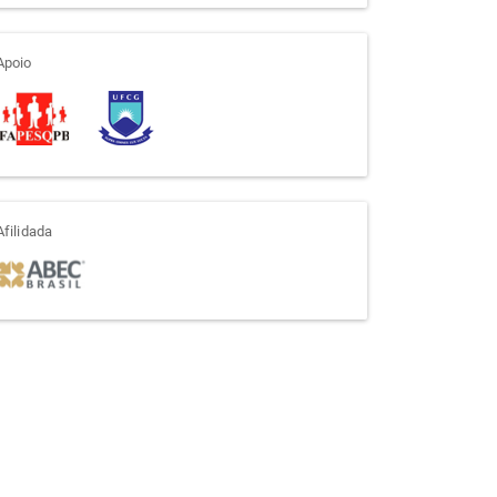
apoio
Apoio
afiliada
Afilidada