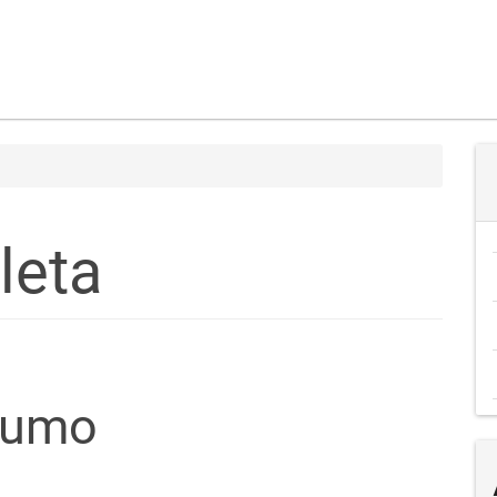
leta
teúdo
sumo
go