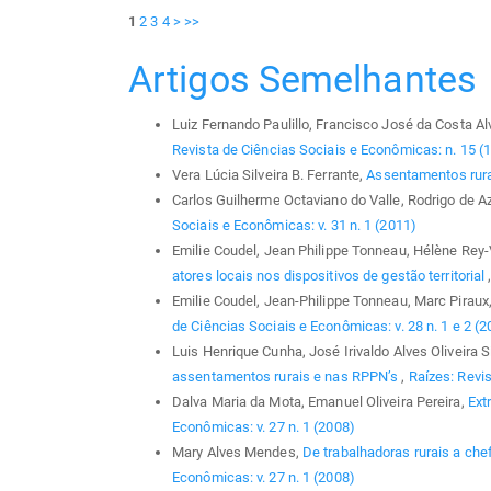
1
2
3
4
>
>>
Artigos Semelhantes
Luiz Fernando Paulillo, Francisco José da Costa A
Revista de Ciências Sociais e Econômicas: n. 15 (
Vera Lúcia Silveira B. Ferrante,
Assentamentos rur
Carlos Guilherme Octaviano do Valle, Rodrigo de 
Sociais e Econômicas: v. 31 n. 1 (2011)
Emilie Coudel, Jean Philippe Tonneau, Hélène Rey-
atores locais nos dispositivos de gestão territorial
Emilie Coudel, Jean-Philippe Tonneau, Marc Piraux
de Ciências Sociais e Econômicas: v. 28 n. 1 e 2 (2
Luis Henrique Cunha, José Irivaldo Alves Oliveira
assentamentos rurais e nas RPPN’s
,
Raízes: Revis
Dalva Maria da Mota, Emanuel Oliveira Pereira,
Ext
Econômicas: v. 27 n. 1 (2008)
Mary Alves Mendes,
De trabalhadoras rurais a ch
Econômicas: v. 27 n. 1 (2008)