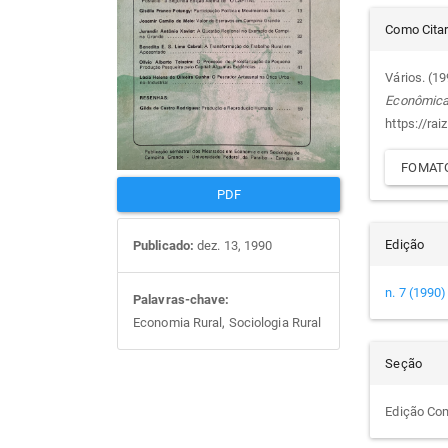
Det
artigos
prin
Como Cita
do
Vários. (1
Econômic
arti
https://rai
FOMATO
PDF
Edição
Publicado:
dez. 13, 1990
n. 7 (1990)
Palavras-chave:
Economia Rural, Sociologia Rural
Seção
Edição Co