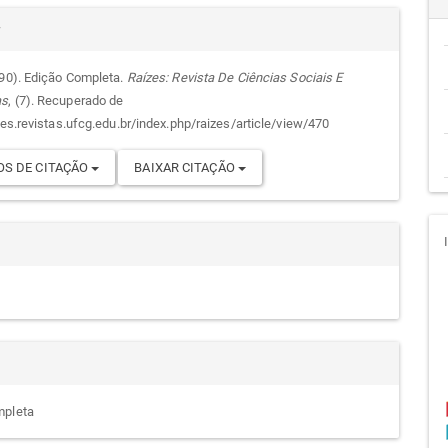
alhes
cipal
r
990). Edição Completa.
Raízes: Revista De Ciências Sociais E
as
, (7). Recuperado de
go
zes.revistas.ufcg.edu.br/index.php/raizes/article/view/470
S DE CITAÇÃO
BAIXAR CITAÇÃO
mpleta