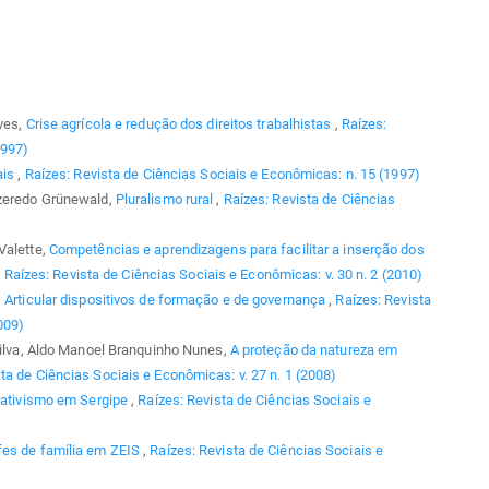
lves,
Crise agrícola e redução dos direitos trabalhistas
,
Raízes:
1997)
ais
,
Raízes: Revista de Ciências Sociais e Econômicas: n. 15 (1997)
Azeredo Grünewald,
Pluralismo rural
,
Raízes: Revista de Ciências
Valette,
Competências e aprendizagens para facilitar a inserção dos
,
Raízes: Revista de Ciências Sociais e Econômicas: v. 30 n. 2 (2010)
,
Articular dispositivos de formação e de governança
,
Raízes: Revista
009)
 Silva, Aldo Manoel Branquinho Nunes,
A proteção da natureza em
ta de Ciências Sociais e Econômicas: v. 27 n. 1 (2008)
rativismo em Sergipe
,
Raízes: Revista de Ciências Sociais e
efes de família em ZEIS
,
Raízes: Revista de Ciências Sociais e