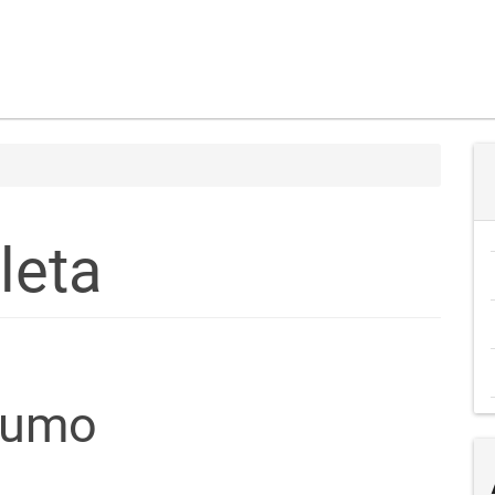
leta
teúdo
sumo
go