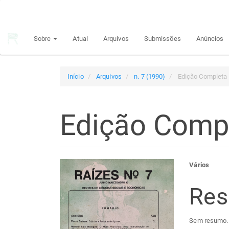
Navegação
Principal
Conteúdo
Sobre
Atual
Arquivos
Submissões
Anúncios
principal
Barra
Lateral
Início
Arquivos
n. 7 (1990)
Edição Completa
Edição Comp
Barra
Con
Vários
lateral
do
Re
de
arti
Sem resumo.