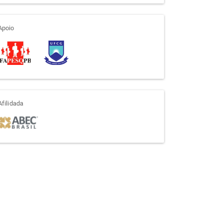
apoio
Apoio
afiliada
Afilidada