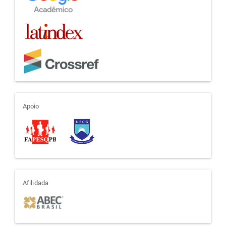
apoio
Apoio
afiliada
Afilidada