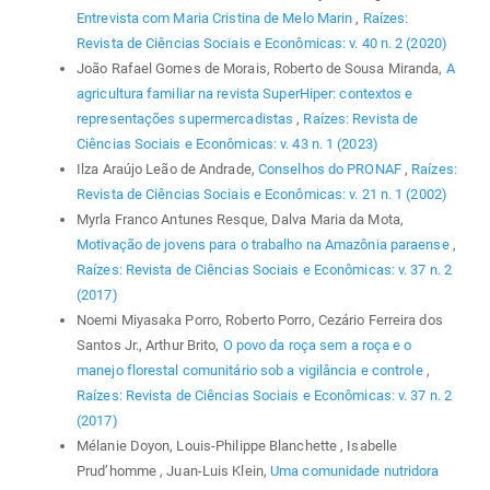
Entrevista com Maria Cristina de Melo Marin
,
Raízes:
Revista de Ciências Sociais e Econômicas: v. 40 n. 2 (2020)
João Rafael Gomes de Morais, Roberto de Sousa Miranda,
A
agricultura familiar na revista SuperHiper: contextos e
representações supermercadistas
,
Raízes: Revista de
Ciências Sociais e Econômicas: v. 43 n. 1 (2023)
Ilza Araújo Leão de Andrade,
Conselhos do PRONAF
,
Raízes:
Revista de Ciências Sociais e Econômicas: v. 21 n. 1 (2002)
Myrla Franco Antunes Resque, Dalva Maria da Mota,
Motivação de jovens para o trabalho na Amazônia paraense
,
Raízes: Revista de Ciências Sociais e Econômicas: v. 37 n. 2
(2017)
Noemi Miyasaka Porro, Roberto Porro, Cezário Ferreira dos
Santos Jr., Arthur Brito,
O povo da roça sem a roça e o
manejo florestal comunitário sob a vigilância e controle
,
Raízes: Revista de Ciências Sociais e Econômicas: v. 37 n. 2
(2017)
Mélanie Doyon, Louis-Philippe Blanchette , Isabelle
Prud’homme , Juan-Luis Klein,
Uma comunidade nutridora