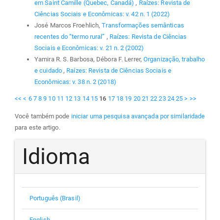
em Saint Camille (Quebec, Canadá)
,
Raízes: Revista de
Ciências Sociais e Econômicas: v. 42 n. 1 (2022)
José Marcos Froehlich,
Transformações semânticas
recentes do “termo rural”
,
Raízes: Revista de Ciências
Sociais e Econômicas: v. 21 n. 2 (2002)
Yamira R. S. Barbosa, Débora F. Lerrer,
Organização, trabalho
e cuidado
,
Raízes: Revista de Ciências Sociais e
Econômicas: v. 38 n. 2 (2018)
<<
<
6
7
8
9
10
11
12
13
14
15
16
17
18
19
20
21
22
23
24
25
>
>>
Você também pode
iniciar uma pesquisa avançada por similaridade
para este artigo.
Idioma
Português (Brasil)
English