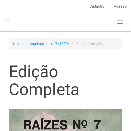
Navegação
Cadastro
Acesso
Principal
Conteúdo
Toggl
principal
naviga
Barra
Lateral
Início
Arquivos
n. 7 (1990)
Edição Completa
Edição
Completa
Barra
lateral