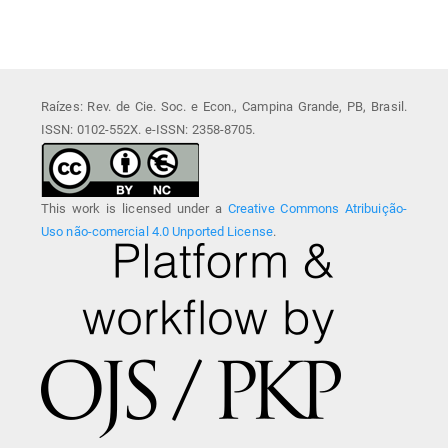
Raízes: Rev. de Cie. Soc. e Econ., Campina Grande, PB, Brasil.
ISSN: 0102-552X. e-ISSN: 2358-8705.
This work is licensed under a
Creative Commons Atribuição-
Uso não-comercial 4.0 Unported License
.