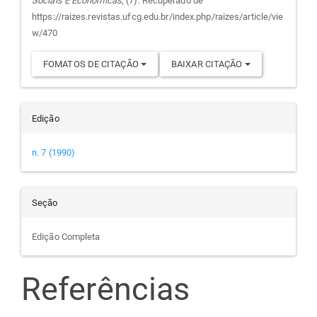
Sociais E Econômicas
, (7). Recuperado de
artigo
https://raizes.revistas.ufcg.edu.br/index.php/raizes/article/vie
w/470
FOMATOS DE CITAÇÃO
BAIXAR CITAÇÃO
Edição
n. 7 (1990)
Seção
Edição Completa
Referências