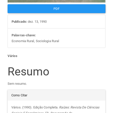
PDF
Publicado:
dez. 13, 1990
Palavras-chave:
Economia Rural, Sociologia Rural
Conteúdo
Vários
do
Resumo
artigo
Sem resumo.
Detalhes
principal
Como Citar
do
Vários. (1990). Edição Completa.
Raízes: Revista De Ciências