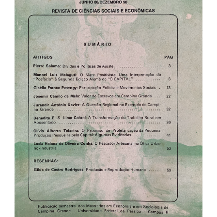
de
artigos