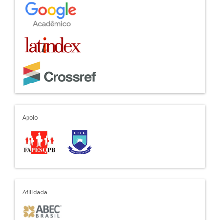
apoio
Apoio
afiliada
Afilidada