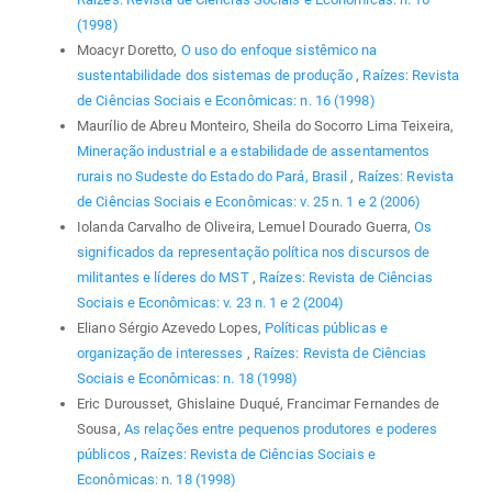
(1998)
Moacyr Doretto,
O uso do enfoque sistêmico na
sustentabilidade dos sistemas de produção
,
Raízes: Revista
de Ciências Sociais e Econômicas: n. 16 (1998)
Maurílio de Abreu Monteiro, Sheila do Socorro Lima Teixeira,
Mineração industrial e a estabilidade de assentamentos
rurais no Sudeste do Estado do Pará, Brasil
,
Raízes: Revista
de Ciências Sociais e Econômicas: v. 25 n. 1 e 2 (2006)
Iolanda Carvalho de Oliveira, Lemuel Dourado Guerra,
Os
significados da representação política nos discursos de
militantes e líderes do MST
,
Raízes: Revista de Ciências
Sociais e Econômicas: v. 23 n. 1 e 2 (2004)
Eliano Sérgio Azevedo Lopes,
Políticas públicas e
organização de interesses
,
Raízes: Revista de Ciências
Sociais e Econômicas: n. 18 (1998)
Eric Durousset, Ghislaine Duqué, Francimar Fernandes de
Sousa,
As relações entre pequenos produtores e poderes
públicos
,
Raízes: Revista de Ciências Sociais e
Econômicas: n. 18 (1998)