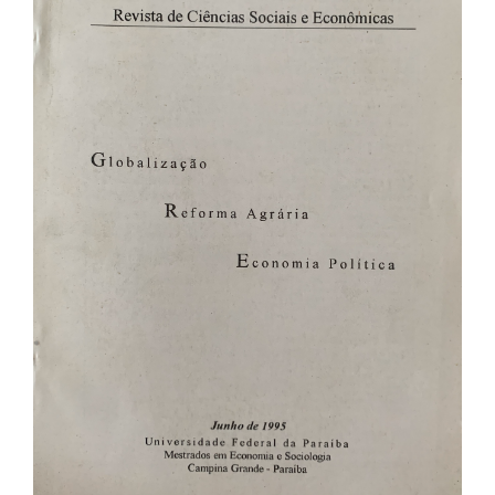
de
artigos