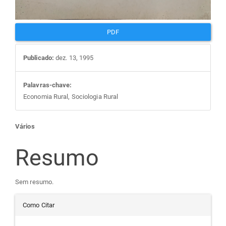
PDF
Publicado:
dez. 13, 1995
Palavras-chave:
Economia Rural, Sociologia Rural
Conteúdo
Vários
do
Resumo
artigo
Sem resumo.
Detalhes
principal
Como Citar