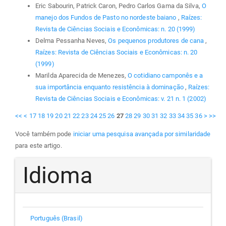
Eric Sabourin, Patrick Caron, Pedro Carlos Gama da Silva,
O
manejo dos Fundos de Pasto no nordeste baiano
,
Raízes:
Revista de Ciências Sociais e Econômicas: n. 20 (1999)
Delma Pessanha Neves,
Os pequenos produtores de cana
,
Raízes: Revista de Ciências Sociais e Econômicas: n. 20
(1999)
Marilda Aparecida de Menezes,
O cotidiano camponês e a
sua importância enquanto resistência à dominação
,
Raízes:
Revista de Ciências Sociais e Econômicas: v. 21 n. 1 (2002)
<<
<
17
18
19
20
21
22
23
24
25
26
27
28
29
30
31
32
33
34
35
36
>
>>
Você também pode
iniciar uma pesquisa avançada por similaridade
para este artigo.
Idioma
Português (Brasil)