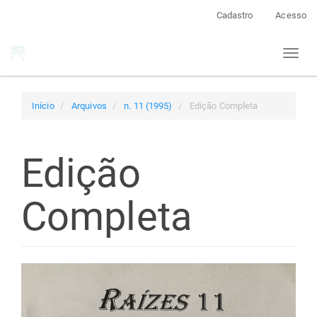
Navegação
Cadastro
Acesso
Principal
Conteúdo
Toggl
principal
naviga
Barra
Lateral
Início
Arquivos
n. 11 (1995)
Edição Completa
Edição
Completa
Barra
lateral