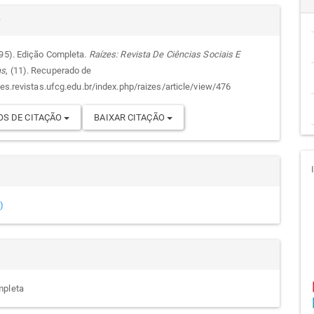
alhes
cipal
r
995). Edição Completa.
Raízes: Revista De Ciências Sociais E
as
, (11). Recuperado de
go
zes.revistas.ufcg.edu.br/index.php/raizes/article/view/476
S DE CITAÇÃO
BAIXAR CITAÇÃO
)
mpleta