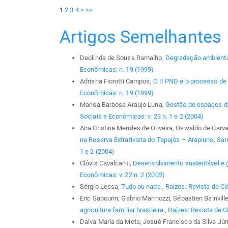
1
2
3
4
>
>>
Artigos Semelhantes
Deolinda de Sousa Ramalho,
Degradação ambienta
Econômicas: n. 19 (1999)
Adriana Fiorotti Campos,
O II PND e o processo de 
Econômicas: n. 19 (1999)
Marisa Barbosa Araujo Luna,
Gestão de espaços d
Sociais e Econômicas: v. 23 n. 1 e 2 (2004)
Ana Cristina Mendes de Oliveira, Oswaldo de Carv
na Reserva Extrativista do Tapajós – Arapiuns, Sa
1 e 2 (2004)
Clóvis Cavalcanti,
Desenvolvimento sustentável e 
Econômicas: v. 22 n. 2 (2003)
Sérgio Lessa,
Tudo ou nada
,
Raízes: Revista de Ci
Eric Sabourin, Gabrio Marinozzi, Sébastien Bainvill
agricultura familiar brasileira
,
Raízes: Revista de C
Dalva Maria da Mota, Josué Francisco da Silva Jún