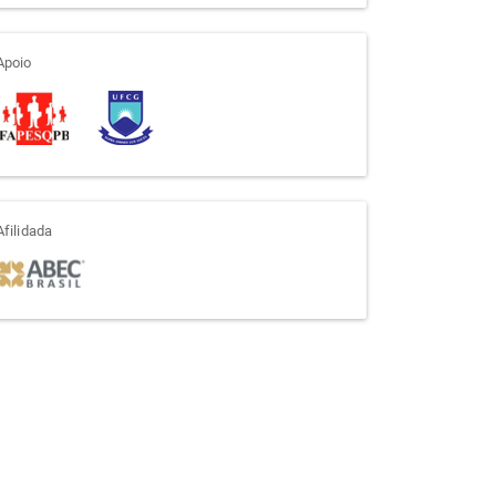
apoio
Apoio
afiliada
Afilidada