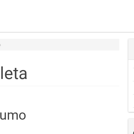
a
leta
teúdo
sumo
go