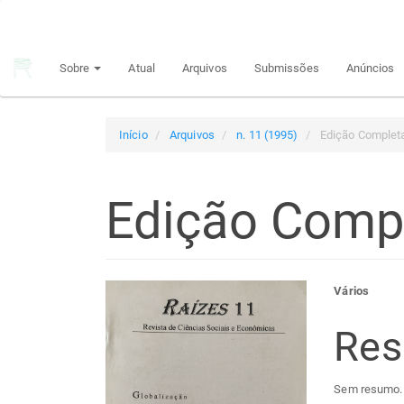
Navegação
Principal
Conteúdo
Sobre
Atual
Arquivos
Submissões
Anúncios
principal
Barra
Lateral
Início
Arquivos
n. 11 (1995)
Edição Complet
Edição Comp
Barra
Con
Vários
lateral
do
Re
de
arti
Sem resumo.