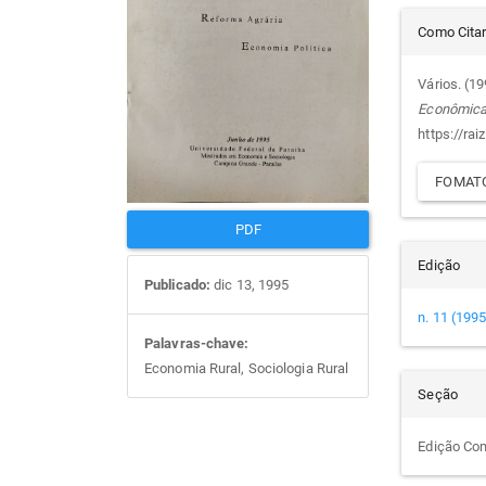
Det
artigos
prin
Como Cita
do
Vários. (1
Econômic
arti
https://rai
FOMATO
PDF
Edição
Publicado:
dic 13, 1995
n. 11 (1995
Palavras-chave:
Economia Rural, Sociologia Rural
Seção
Edição Co