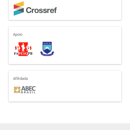
apoio
Apoio
afiliada
Afilidada