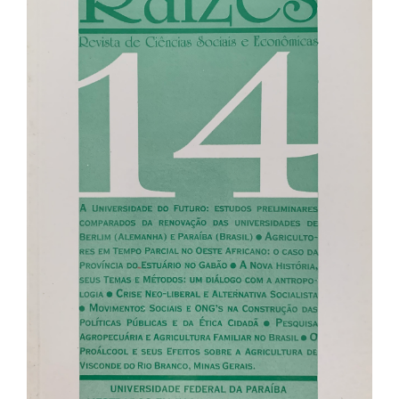
de
artigos