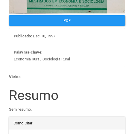
PDF
Publicado:
Dec 10, 1997
Palavras-chave:
Economia Rural, Sociologia Rural
Conteúdo
Vários
do
Resumo
artigo
Sem resumo.
Detalhes
principal
Como Citar