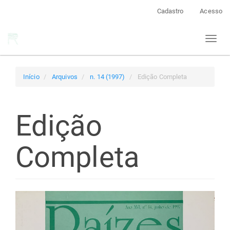
Navegação
Cadastro
Acesso
Principal
Conteúdo
Toggl
principal
naviga
Barra
Lateral
Início
Arquivos
n. 14 (1997)
Edição Completa
Edição
Completa
Barra
lateral