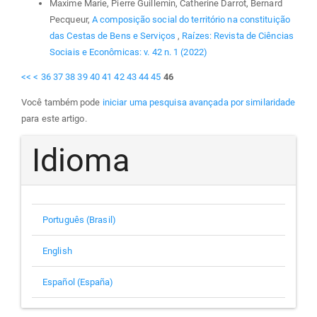
Maxime Marie, Pierre Guillemin, Catherine Darrot, Bernard
Pecqueur,
A composição social do território na constituição
das Cestas de Bens e Serviços
,
Raízes: Revista de Ciências
Sociais e Econômicas: v. 42 n. 1 (2022)
<<
<
36
37
38
39
40
41
42
43
44
45
46
Você também pode
iniciar uma pesquisa avançada por similaridade
para este artigo.
Idioma
Português (Brasil)
English
Español (España)