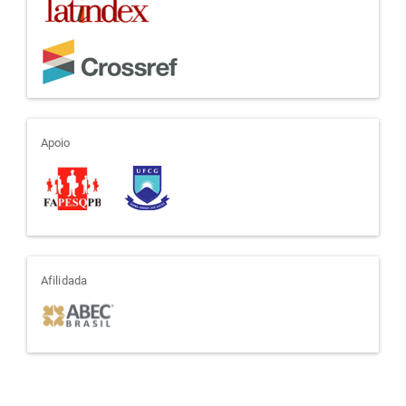
apoio
Apoio
afiliada
Afilidada