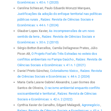
Econômicas: v. 40 n. 1 (2020)
Carolina Schiesari, Paulo Eduardo Moruzzi Marques,
Justificações da adoção do enfoque territorial nas políticas
públicas rurais
,
Raízes: Revista de Ciências Sociais e
Econômicas: v. 44 n. 1 (2024)
Glauber Lopes Xavier,
As incompreensões de um novo
sentido da terra
,
Raízes: Revista de Ciências Sociais e
Econômicas: v. 30 n. 2 (2010)
Sérgio Botton Barcellos, Camila Dellagnese Prates, Júlio
Picon Alt,
O Projeto Fosfato Três Estradas no esteio dos
conflitos ambientais no Pampa Gaúcho
,
Raízes: Revista de
Ciências Sociais e Econômicas: v. 41 n. 1 (2021)
Daniel Prieto Sánchez,
Colonialismo tóxico
,
Raízes: Revista
de Ciências Sociais e Econômicas: v. 44 n. 2 (2024)
Maria Carla Laiane Gabriel Alexandre, Luan Gomes dos
Santos de Oliveira,
O racismo ambiental enquanto conflito
socioambiental e territorial
,
Raízes: Revista de Ciências
Sociais e Econômicas: v. 42 n. 2 (2022)
Cynthia Xavier de Carvalho, Edgard Malagodi,
Agronegócio
,
Raízes: Revista de Ciências Sociais e Econômicas: v. 43 n. 1