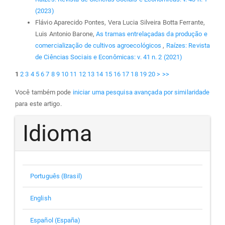
(2023)
Flávio Aparecido Pontes, Vera Lucia Silveira Botta Ferrante,
Luis Antonio Barone,
As tramas entrelaçadas da produção e
comercialização de cultivos agroecológicos
,
Raízes: Revista
de Ciências Sociais e Econômicas: v. 41 n. 2 (2021)
1
2
3
4
5
6
7
8
9
10
11
12
13
14
15
16
17
18
19
20
>
>>
Você também pode
iniciar uma pesquisa avançada por similaridade
para este artigo.
Idioma
Português (Brasil)
English
Español (España)