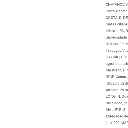
CHAYANOV, A.
Porto Alegre:
COSTA, D. DE 
matas ciliare
Irituia – PA.
Universidade 
DUFUMIER, M.
Tradução Vito
GALVÃO, L. DE
agroflorestai
Mestrado, PP
IBGE. Censo 2
https://cidad
Acesso: 29 se
LONG, N. Dev
Routledge, 2
MALUF, R. S. 
agregação de 
1, p. 299–322