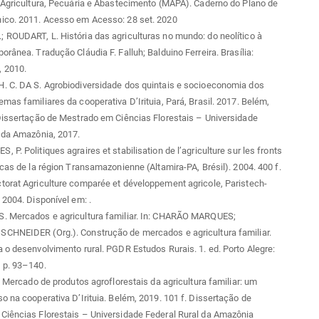
 Agricultura, Pecuária e Abastecimento (MAPA). Caderno do Plano de
ico. 2011. Acesso em
Acesso: 28 set. 2020
ROUDART, L. História das agriculturas no mundo: do neolítico à
orânea. Tradução Cláudia F. Falluh; Balduino Ferreira. Brasília:
 2010.
. C. DA S. Agrobiodiversidade dos quintais e socioeconomia dos
mas familiares da cooperativa D’Irituia, Pará, Brasil. 2017. Belém,
Dissertação de Mestrado em Ciências Florestais – Universidade
 da Amazônia, 2017.
 P. Politiques agraires et stabilisation de l’agriculture sur les fronts
 cas de la région Transamazonienne (Altamira-PA, Brésil). 2004. 400 f.
orat Agriculture comparée et développement agricole, Paristech-
 2004. Disponível em:
.
. Mercados e agricultura familiar. In: CHARÃO MARQUES;
CHNEIDER (Org.). Construção de mercados e agricultura familiar.
 o desenvolvimento rural. PGDR Estudos Rurais. 1. ed. Porto Alegre:
 p. 93–140.
N. Mercado de produtos agroflorestais da agricultura familiar: um
o na cooperativa D’Irituia. Belém, 2019. 101 f. Dissertação de
Ciências Florestais – Universidade Federal Rural da Amazônia