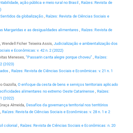
tabilidade, ação pública e meio rural no Brasil
,
Raízes: Revista de
)
,
Sentidos da globalização
,
Raízes: Revista de Ciências Sociais e
s Margaridas e as desigualdades alimentares
,
Raízes: Revista de
 Wendell Ficher Teixeira Assis,
Judicialização e ambientalização dos
ociais e Econômicas: v. 42 n. 2 (2022)
reitas Meneses,
“Passarin canta alegre porque choveu”
,
Raízes:
 2 (2023)
gados
,
Raízes: Revista de Ciências Sociais e Econômicas: v. 21 n. 1
o Gazolla,
O enfoque da cesta de bens e serviços territoriais aplicado
pecificidades alimentares no extremo Oeste Catarinense
,
Raízes:
 1 (2022)
 Graça Almeida,
Desafios da governança territorial nos territórios
a
,
Raízes: Revista de Ciências Sociais e Econômicas: v. 28 n. 1 e 2
il colonial
,
Raízes: Revista de Ciências Sociais e Econômicas: n. 20