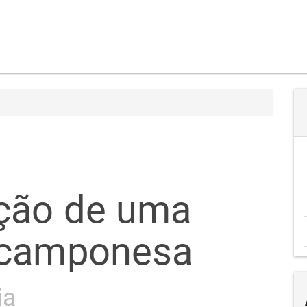
ação de uma
 camponesa
ia