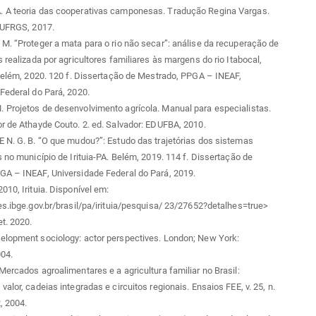
 A teoria das cooperativas camponesas. Tradução Regina Vargas.
 UFRGS, 2017.
M. “Proteger a mata para o rio não secar”: análise da recuperação de
s realizada por agricultores familiares às margens do rio Itabocal,
 Belém, 2020. 120 f. Dissertação de Mestrado, PPGA – INEAF,
Federal do Pará, 2020.
 Projetos de desenvolvimento agrícola. Manual para especialistas.
r de Athayde Couto. 2. ed. Salvador: EDUFBA, 2010.
 N. G. B. “O que mudou?”: Estudo das trajetórias dos sistemas
s no município de Irituia-PA. Belém, 2019. 114 f. Dissertação de
GA – INEAF, Universidade Federal do Pará, 2019.
010, Irituia. Disponível em:
es.ibge.gov.br/brasil/pa/irituia/pesquisa/ 23/27652?detalhes=true>
t. 2020.
elopment sociology: actor perspectives. London; New York:
004.
Mercados agroalimentares e a agricultura familiar no Brasil:
valor, cadeias integradas e circuitos regionais. Ensaios FEE, v. 25, n.
, 2004.