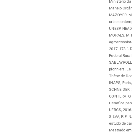
Ministério da
Manejo Orgân
MAZOYER, M.; 
crise contemp
UNESP, NEAD,
MORAES, M. H
agroecossiste
2017. 173 f. 
Federal Rural
SABLAYROLLES,
pionniers. Le
Thèse de Doct
INAPG, Paris,
SCHNEIDER, S
CONTERATO, S
Desafios para
UFRGS, 2016.
SILVA, P. F. 
estudo de cas
Mestrado em 