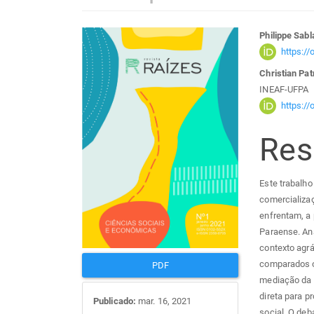
Barra
Con
Philippe Sabl
https:/
lateral
do
Christian Pat
INEAF-UFPA
de
arti
https:/
artigos
prin
Re
Este trabalho
comercializaç
enfrentam, a 
Paraense. Ana
contexto agrá
comparados o
PDF
mediação da c
direta para 
Publicado:
mar. 16, 2021
social. O deb