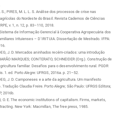
.
 S.; PIRES, M. L. L. S. Análise dos processos de crise nas
agrícolas do Nordeste do Brasil. Revista Cadernos de Ciências
RPE, v. 1, n. 12, p. 83–110, 2018.
 Sistema de Informação Gerencial à Cooperativa Agropecuária dos
miliares Irituienses – D`IRITUIA. Dissertação de Mestrado. IFPA:
016.
G, J. D. Mercados aninhados recém-criados: uma introdução
 CHARÃO MARQUES; CONTERATO, SCHNEIDER (Org.). Construção de
ricultura familiar. Desafios para o desenvolvimento rural. PGDR
s. 1. ed. Porto Alegre: UFRGS, 2016a. p. 21–52.
G, J. D. Camponeses e a arte da agricultura. Um manifesto
 Tradução Claudia Freire. Porto Alegre; São Paulo: UFRGS Editora;
P, 2016b.
. E. The economic institutions of capitalism. Firms, markets,
ntracting. New York: Macmillan, The free press, 1985.