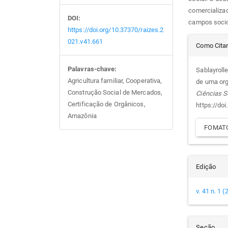
comercializa
DOI:
campos socioi
https://doi.org/10.37370/raizes.2
Det
021.v41.661
Como Cita
do
Palavras-chave:
Sablayrolle
Agricultura familiar, Cooperativa,
de uma org
arti
Construção Social de Mercados,
Ciências S
Certificação de Orgânicos,
https://do
Amazônia
FOMATO
Edição
v. 41 n. 1 
Seção