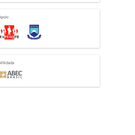
apoio
Apoio
afiliada
Afilidada