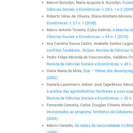
Marcel Bursztyn, Maria Augusta A. Bursztyn,
Susten
Ciências Sociais e Econômicas: v. 28 n. 1 e 2 (2009
Roberto Véras de Oliveira, Eliana Monteiro Moreira
Econômicas: v. 27 n. 1 (2008)
Marco Antonio Teixeira, Eryka Galindo,
A Marcha da
Ciências Sociais e Econômicas: v. 45 n. 1 (2025)
Ana Carolina Sousa Castro, Anabelle Santos Lages,
conflitos fundiários
,
Raízes: Revista de Ciências S
Pedro Felipe Miranda de Vasconcelos, Valdênio F
Revista de Ciências Sociais e Econômicas: v. 43 n.
Dalva Maria da Mota,
Rua – Vitrine dos desempre
(2002)
Daniela Lauermann, Adinor José Capellesso, Marci
à análise das agroindústrias familiares e suas es
Revista de Ciências Sociais e Econômicas: v. 42 n.
Fernanda Corezola, Carlos Douglas Oliveira, Maria
incorporados ao programa Territórios da Cidadani
(2009)
Márcio Caniello,
As raízes da nacionalidade no Bras
(1999)