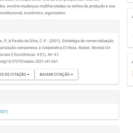
dos, envolve mudanças multifacetadas na esfera da produção e nos
nstitucional, econômico, organizativo.
alhes
r
s, P., & Paixão da Silva, C. P. . (2021). Estratégia de comercialização
anização camponesa: a Cooperativa D’Irituia.
Raízes: Revista De
go
ociais E Econômicas
,
41
(1), 44–61.
i.org/10.37370/raizes.2021.v41.661
S DE CITAÇÃO
BAIXAR CITAÇÃO
(2021)