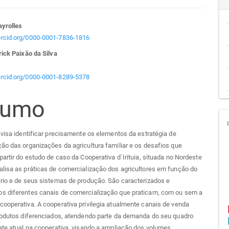
teúdo
ayrolles
/orcid.org/0000-0001-7836-1816
rick Paixão da Silva
go
/orcid.org/0000-0001-8289-5378
cipal
sumo
 visa identificar precisamente os elementos da estratégia de
ão das organizações da agricultura familiar e os desafios que
partir do estudo de caso da Cooperativa d´Irituia, situada no Nordeste
lisa as práticas de comercialização dos agricultores em função do
rio e de seus sistemas de produção. São caracterizados e
s diferentes canais de comercialização que praticam, com ou sem a
ooperativa. A cooperativa privilegia atualmente canais de venda
produtos diferenciados, atendendo parte da demanda do seu quadro
ate atual na cooperativa, visando a ampliação dos volumes