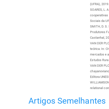
(UFRA), 2019
SOARES, L. A.
cooperativas 
Sociais da UF
SMITH, D. S.
Produtores Fa
Castanhal, 2
VAN DER PLOE
teórica. In:
mercados e ag
Estudos Rurai
VAN DER PLOE
chayanoviano.
Editora UNES
WILLIAMSON, O
relational co
Artigos Semelhantes