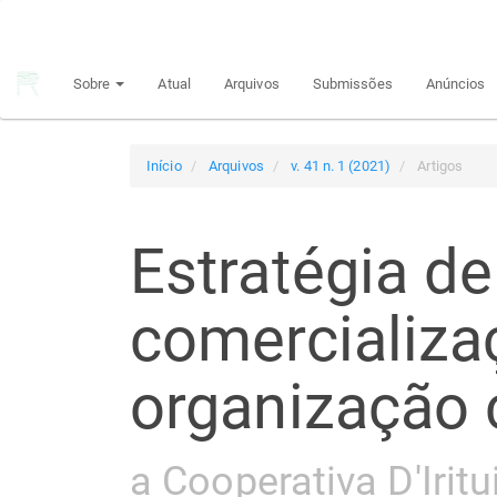
Navegação
Principal
Conteúdo
Sobre
Atual
Arquivos
Submissões
Anúncios
principal
Barra
Lateral
Início
Arquivos
v. 41 n. 1 (2021)
Artigos
Estratégia de
comercializ
organização
a Cooperativa D'Iritu