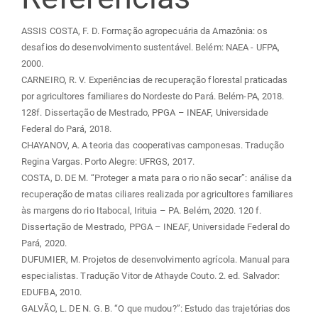
ASSIS COSTA, F. D. Formação agropecuária da Amazônia: os
desafios do desenvolvimento sustentável. Belém: NAEA - UFPA,
2000.
CARNEIRO, R. V. Experiências de recuperação florestal praticadas
por agricultores familiares do Nordeste do Pará. Belém-PA, 2018.
128f. Dissertação de Mestrado, PPGA – INEAF, Universidade
Federal do Pará, 2018.
CHAYANOV, A. A teoria das cooperativas camponesas. Tradução
Regina Vargas. Porto Alegre: UFRGS, 2017.
COSTA, D. DE M. “Proteger a mata para o rio não secar”: análise da
recuperação de matas ciliares realizada por agricultores familiares
às margens do rio Itabocal, Irituia – PA. Belém, 2020. 120 f.
Dissertação de Mestrado, PPGA – INEAF, Universidade Federal do
Pará, 2020.
DUFUMIER, M. Projetos de desenvolvimento agrícola. Manual para
especialistas. Tradução Vitor de Athayde Couto. 2. ed. Salvador:
EDUFBA, 2010.
GALVÃO, L. DE N. G. B. “O que mudou?”: Estudo das trajetórias dos