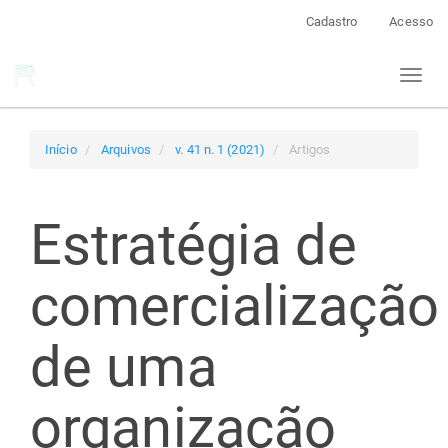
Navegação
Cadastro
Acesso
Principal
Conteúdo
Toggl
principal
naviga
Barra
Lateral
Início
Arquivos
v. 41 n. 1 (2021)
Artigos
Estratégia de
comercialização
de uma
organização