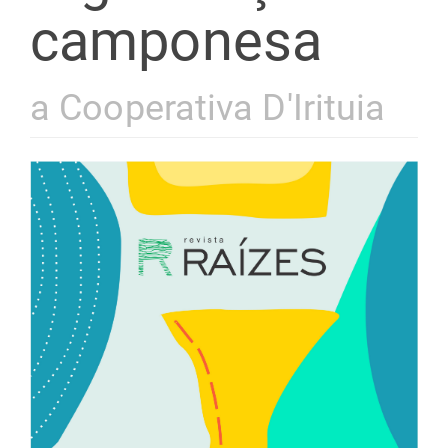
camponesa
a Cooperativa D'Irituia
Barra
lateral
de
artigos