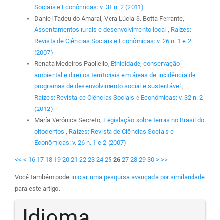
Sociais e Econômicas: v. 31 n. 2 (2011)
Daniel Tadeu do Amaral, Vera Lúcia S. Botta Ferrante,
Assentamentos rurais e desenvolvimento local
,
Raízes:
Revista de Ciências Sociais e Econômicas: v. 26 n. 1 e 2
(2007)
Renata Medeiros Paoliello,
Etnicidade, conservação
ambiental e direitos territoriais em áreas de incidência de
programas de desenvolvimento social e sustentável
,
Raízes: Revista de Ciências Sociais e Econômicas: v. 32 n. 2
(2012)
María Verónica Secreto,
Legislação sobre terras no Brasil do
oitocentos
,
Raízes: Revista de Ciências Sociais e
Econômicas: v. 26 n. 1 e 2 (2007)
<<
<
16
17
18
19
20
21
22
23
24
25
26
27
28
29
30
>
>>
Você também pode
iniciar uma pesquisa avançada por similaridade
para este artigo.
Idioma