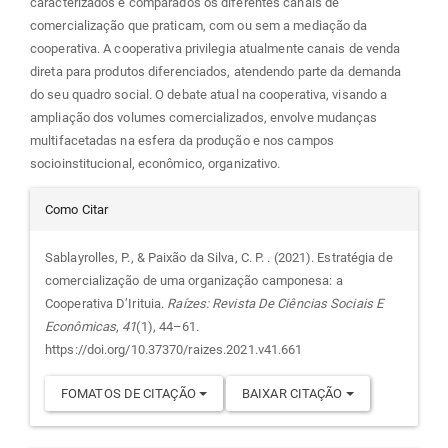
caracterizados e comparados os diferentes canais de
comercialização que praticam, com ou sem a mediação da
cooperativa. A cooperativa privilegia atualmente canais de venda
direta para produtos diferenciados, atendendo parte da demanda
do seu quadro social. O debate atual na cooperativa, visando a
ampliação dos volumes comercializados, envolve mudanças
multifacetadas na esfera da produção e nos campos
socioinstitucional, econômico, organizativo.
Detalhes
Como Citar
do
Sablayrolles, P., & Paixão da Silva, C. P. . (2021). Estratégia de
comercialização de uma organização camponesa: a
artigo
Cooperativa D’Irituia.
Raízes: Revista De Ciências Sociais E
Econômicas
,
41
(1), 44–61.
https://doi.org/10.37370/raizes.2021.v41.661
FOMATOS DE CITAÇÃO
BAIXAR CITAÇÃO