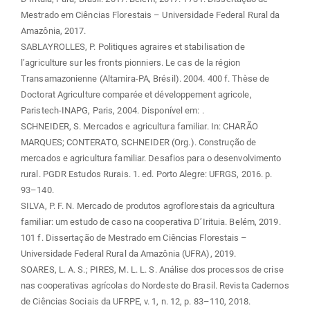
Mestrado em Ciências Florestais – Universidade Federal Rural da
Amazônia, 2017.
SABLAYROLLES, P. Politiques agraires et stabilisation de
l’agriculture sur les fronts pionniers. Le cas de la région
Transamazonienne (Altamira-PA, Brésil). 2004. 400 f. Thèse de
Doctorat Agriculture comparée et développement agricole,
Paristech-INAPG, Paris, 2004. Disponível em:
.
SCHNEIDER, S. Mercados e agricultura familiar. In: CHARÃO
MARQUES; CONTERATO, SCHNEIDER (Org.). Construção de
mercados e agricultura familiar. Desafios para o desenvolvimento
rural. PGDR Estudos Rurais. 1. ed. Porto Alegre: UFRGS, 2016. p.
93–140.
SILVA, P. F. N. Mercado de produtos agroflorestais da agricultura
familiar: um estudo de caso na cooperativa D’Irituia. Belém, 2019.
101 f. Dissertação de Mestrado em Ciências Florestais –
Universidade Federal Rural da Amazônia (UFRA), 2019.
SOARES, L. A. S.; PIRES, M. L. L. S. Análise dos processos de crise
nas cooperativas agrícolas do Nordeste do Brasil. Revista Cadernos
de Ciências Sociais da UFRPE, v. 1, n. 12, p. 83–110, 2018.