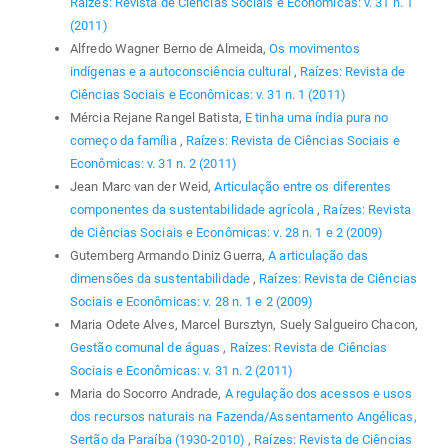
Raízes: Revista de Ciências Sociais e Econômicas: v. 31 n. 1
(2011)
Alfredo Wagner Berno de Almeida,
Os movimentos
indígenas e a autoconsciência cultural
,
Raízes: Revista de
Ciências Sociais e Econômicas: v. 31 n. 1 (2011)
Mércia Rejane Rangel Batista,
E tinha uma índia pura no
começo da família
,
Raízes: Revista de Ciências Sociais e
Econômicas: v. 31 n. 2 (2011)
Jean Marc van der Weid,
Articulação entre os diferentes
componentes da sustentabilidade agrícola
,
Raízes: Revista
de Ciências Sociais e Econômicas: v. 28 n. 1 e 2 (2009)
Gutemberg Armando Diniz Guerra,
A articulação das
dimensões da sustentabilidade
,
Raízes: Revista de Ciências
Sociais e Econômicas: v. 28 n. 1 e 2 (2009)
Maria Odete Alves, Marcel Bursztyn, Suely Salgueiro Chacon,
Gestão comunal de águas
,
Raízes: Revista de Ciências
Sociais e Econômicas: v. 31 n. 2 (2011)
Maria do Socorro Andrade,
A regulação dos acessos e usos
dos recursos naturais na Fazenda/Assentamento Angélicas,
Sertão da Paraíba (1930-2010)
,
Raízes: Revista de Ciências