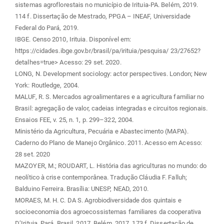
sistemas agroflorestais no município de Irituia-PA. Belém, 2019.
114 f. Dissertação de Mestrado, PPGA – INEAF, Universidade
Federal do Pará, 2019.
IBGE. Censo 2010, Irituia. Disponível em:
https://cidades.ibge.gov.br/brasil/pa/irituia/pesquisa/ 23/27652?
detalhes=true> Acesso: 29 set. 2020.
LONG, N. Development sociology: actor perspectives. London; New
York: Routledge, 2004.
MALUF, R. S. Mercados agroalimentares e a agricultura familiar no
Brasil: agregação de valor, cadeias integradas e circuitos regionais.
Ensaios FEE, v. 25, n. 1, p. 299–322, 2004.
Ministério da Agricultura, Pecuária e Abastecimento (MAPA).
Caderno do Plano de Manejo Orgânico. 2011. Acesso em
Acesso:
28 set. 2020
MAZOYER, M.; ROUDART, L. História das agriculturas no mundo: do
neolítico à crise contemporânea. Tradução Cláudia F. Falluh;
Balduino Ferreira. Brasília: UNESP, NEAD, 2010.
MORAES, M. H. C. DA S. Agrobiodiversidade dos quintais e
socioeconomia dos agroecossistemas familiares da cooperativa
D’Irituia, Pará, Brasil. 2017. Belém, 2017. 173 f. Dissertação de